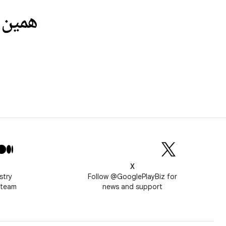
همین امروز با 
X
stry
Follow @GooglePlayBiz for
 team
news and support