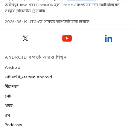
অধীনস্থ। Java এবং OpenJDK হল Oracle এবং/অথবা তার অ্যাফিলিয়েট
সংস্থার রেজিস্টার্ড ট্রেডমার্ক।
2026-05-19 UTC-তে শেষবার আপডেট করা হয়েছে।
ANDROID সম্পর্কে আরও শিখুন
Android
এন্টারপ্রাইজের জন্য Android
নিরাপত্তা
সোর্স
খবর
ব্লগ
Podcasts