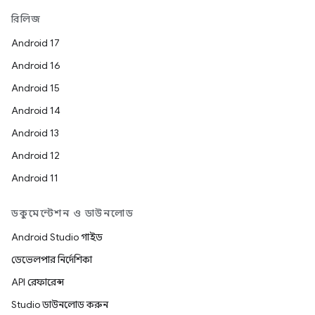
রিলিজ
Android 17
Android 16
Android 15
Android 14
Android 13
Android 12
Android 11
ডকুমেন্টেশন ও ডাউনলোড
Android Studio গাইড
ডেভেলপার নির্দেশিকা
API রেফারেন্স
Studio ডাউনলোড করুন