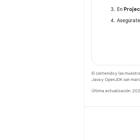
En
Projec
Asegúrate
El contenido y las muestr
Java y OpenJDK son marca
Última actualización: 20
X