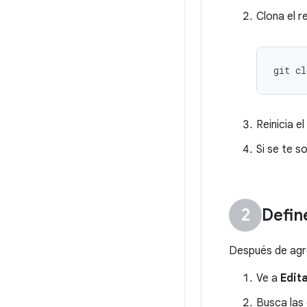
Clona el r
Reinicia el
Si se te s
Defin
Después de agre
Ve a
Edit
Busca las