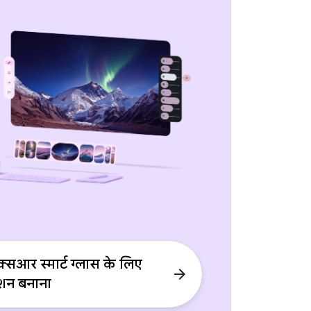
क्सआर स्मार्ट ग्लास के लिए
arrow_forward
ेशन बनाना