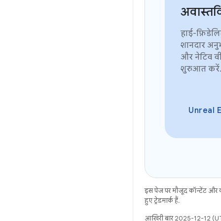
अवास्तव
हाई-फ़िडेलि
शानदार अनु
और नेटिव वी
शुरुआत करें
Unreal E
इस पेज पर मौजूद कॉन्टेंट और
हुए ट्रेडमार्क हैं.
आखिरी बार 2025-12-12 (UT