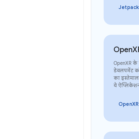
Jetpack XR 
Open
X
OpenXR के रॉ
डेवलपमेंट क
का इस्तेमाल
ये ऐप्लिकेश
OpenXR क