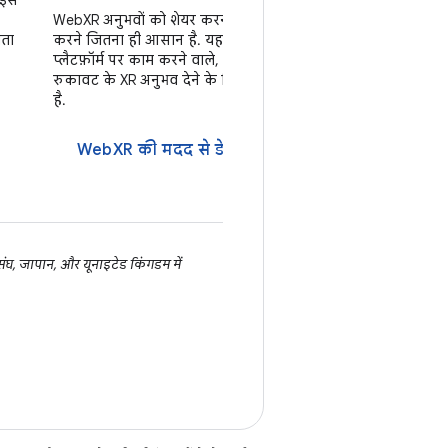
ाइस
WebXR अनुभवों को शेयर करना, यूआरएल शेयर
ोता
करने जितना ही आसान है. यह कई तरह के
प्लैटफ़ॉर्म पर काम करने वाले, बिना किसी
रुकावट के XR अनुभव देने के लिए सबसे सही
है.
WebXR की मदद से डेवलप करना
ंघ, जापान, और यूनाइटेड किंगडम में