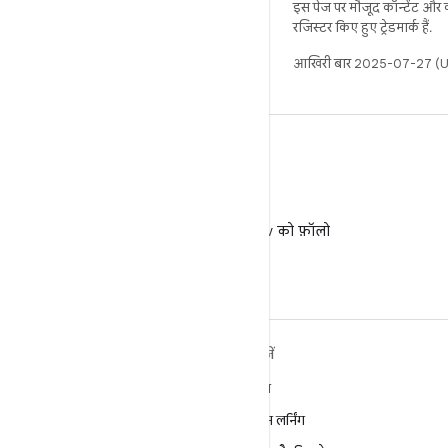
इस पेज पर मौजूद कॉन्टेंट और
रजिस्टर किए हुए ट्रेडमार्क हैं.
आखिरी बार 2025-07-27 (UT
X
X पर @AndroidDev को फ़ॉलो
करें
ANDROID के बारे में ज़्यादा
खोजें
जानें
गेमिंग
Android
मशीन लर्निंग
Android for Enterprise