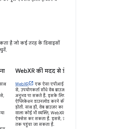
सकता है जो कई तरह के डिवाइसों
नें.
ना
Web
XR की मदद से डेवलप करना
 साथ
WebXR
एक ऐसा एपीआई है जिसकी मदद
से, उपयोगकर्ता सीधे वेब ब्राउज़र में एक्सआर का
से,
अनुभव पा सकते हैं. इसके लिए, उन्हें कोई खास
ऐप्लिकेशन डाउनलोड करने की ज़रूरत नहीं
होती. साथ ही, वेब ब्राउज़र का इस्तेमाल करने
िया
वाला कोई भी व्यक्ति, WebXR के अनुभवों को
ऐक्सेस कर सकता है. इससे, ज़्यादा ऑडियंस
तक पहुंचा जा सकता है.