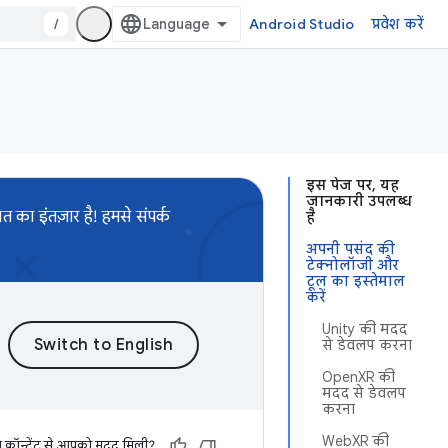
/
Android Studio
प्रवेश करें
इस पेज पर, यह
जानकारी उपलब्ध
का इंतज़ार है! हमसे संपर्क
है
अपनी पसंद की
टेक्नोलॉजी और
टूल का इस्तेमाल
करें
Unity की मदद
से डेवलप करना
OpenXR की
मदद से डेवलप
करना
WebXR की
स कॉन्टेंट से आपको मदद मिली?