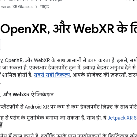
 wired XR Glasses
गाइड
Open
XR
,
और Web
XR के ल
ty, OpenXR, और WebXR के साथ आसानी से काम करता है. इससे, सभी प
जा सकता है. एक्सआर डेवलपमेंट टूल में, ज़्यादा बेहतर अनुभव देने से ज
 शामिल होती हैं.
सबसे सही विकल्प
, आपके प्रोजेक्ट की ज़रूरतों, ट
.
R, और WebXR ऐप्लिकेशन
 प्लैटफ़ॉर्म से Android XR पर कम से कम डेवलपमेंट लिफ़्ट के साथ पो
ी तरह से पसंद के मुताबिक बनाया जा सकता है. साथ ही, ये
Jetpack XR 
ैं
 स्पेस में काम करते हैं, क्योंकि उनके पास उपयोगकर्ता के फ़िज़िकल स्प