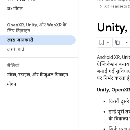
XR Headsets &
3D मॉडल
Unity
,
Open
XR
,
Unity
,
और Web
XR के
लिए डिज़ाइन
खास जानकारी
ज़रूरी बातें
Android XR, Uni
ऐप्लिकेशन बनाया 
शैलियां
बनाई गई सुविधाएं
स्केल
,
स्टाइल
,
और विज़ुअल डिज़ाइन
पर निर्भर करता है
मोशन
Unity, OpenX
किसी दूसरे
इन्हें पूर
के विकल्प ह
सिर्फ़ फ़ुल