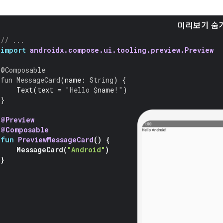
미리보기 숨
// ...
import
androidx.compose.ui.tooling.preview.Preview
@Composable
fun
MessageCard
(
name
:
String
)
{
Text
(
text
=
"Hello 
$
name
!"
)
}
@Preview
@Composable
fun
PreviewMessageCard
()
{
MessageCard
(
"Android"
)
}