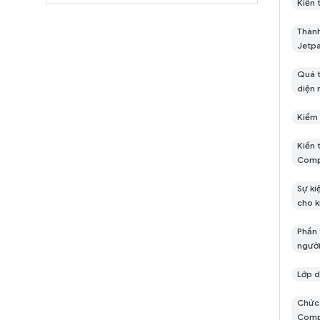
Kiến 
with 
Thành
Jetp
Quá t
diện 
Kiểm 
Kiến 
Com
Sự ki
cho k
Phần 
người
Lớp d
Chức 
Com