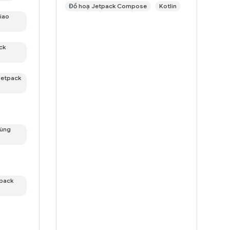
Đồ hoạ Jetpack Compose
Kotlin
giao
ck
 Jetpack
dùng
tpack