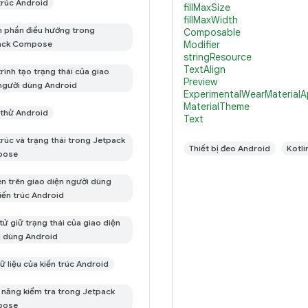
trúc Android
fillMaxSize
Jetpack
fillMaxWidth
 phần điều hướng trong
Composable
ack Compose
Modifier
stringResource
TextAlign
rình tạo trạng thái của giao
Preview
người dùng Android
ExperimentalWearMaterialA
MaterialTheme
thử Android
Text
trúc và trạng thái trong Jetpack
Thiết bị đeo Android
Kotli
pose
ện trên giao diện người dùng
iến trúc Android
tử giữ trạng thái của giao diện
 dùng Android
ữ liệu của kiến trúc Android
năng kiểm tra trong Jetpack
pose