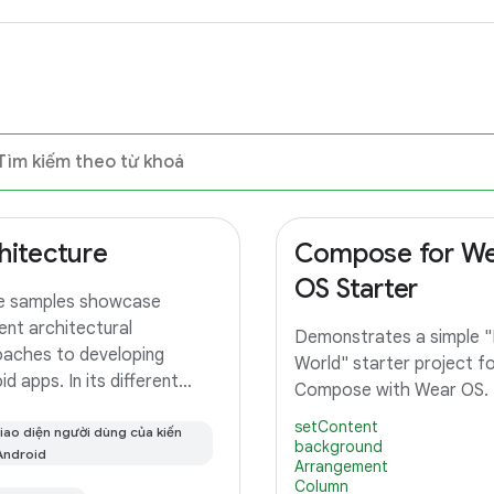
hitecture
Compose for W
OS Starter
e samples showcase
rent architectural
Demonstrates a simple "H
aches to developing
World" starter project fo
d apps. In its different
Compose with Wear OS.
hes you'll find the same app
setContent
DO app) implemented with
iao diện người dùng của kiến
background
Android
 differences. In this branch
Arrangement
 find: User Interface built
Column