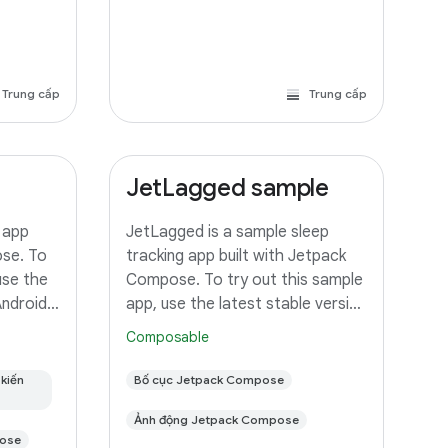
Trung cấp
Trung cấp
JetLagged sample
 app
JetLagged is a sample sleep
ose. To
tracking app built with Jetpack
use the
Compose. To try out this sample
Android
app, use the latest stable version
s
of Android Studio. You can clone
Composable
 project
this repository or import the
owing
project from Android Studio
kiến
Bố cục Jetpack Compose
ple
following the steps
Ảnh động Jetpack Compose
pose