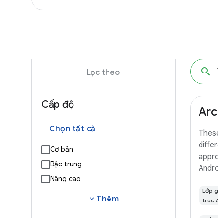
Lọc theo
Cấp độ
Arc
Chọn tất cả
Thes
diffe
Cơ bản
appro
Bậc trung
Androi
Nâng cao
branc
(a TO
Lớp g
expand_more
Thêm
trúc 
small
you'll