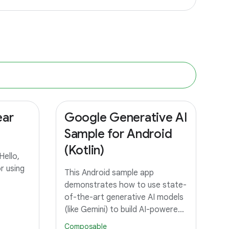
ear
Google Generative AI
Sample for Android
(Kotlin)
ello,
r using
This Android sample app
demonstrates how to use state-
of-the-art generative AI models
(like Gemini) to build AI-powered
features and applications. To try
Composable