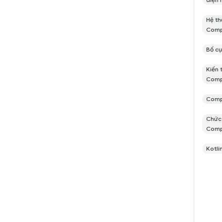
Hệ th
Com
Bố c
Kiến 
Com
Comp
Chức 
Com
Kotli