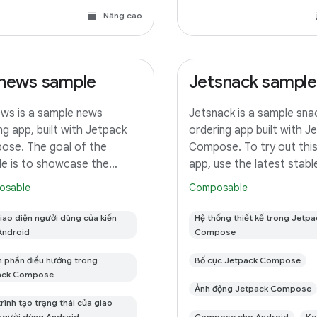
Nâng cao
news sample
Jetsnack sample
ws is a sample news
Jetsnack is a sample sna
ng app, built with Jetpack
ordering app built with J
se. The goal of the
Compose. To try out thi
e is to showcase the
app, use the latest stabl
nt UI capabilities of
of Android Studio. You c
osable
Composable
se. To try out this sample
this repository or import
use the latest stable version
project from Android Stu
iao diện người dùng của kiến
Hệ thống thiết kế trong Jetpa
droid Studio. You can clone
following the steps here.
Android
Compose
repository
 phần điều hướng trong
Bố cục Jetpack Compose
ack Compose
Ảnh động Jetpack Compose
rình tạo trạng thái của giao
người dùng Android
Compose cho Android
Ko