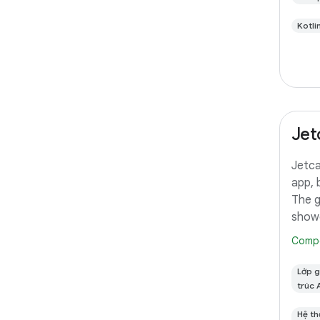
Kotli
Jet
Jetca
app, 
The g
showc
acros
Comp
(mobi
featu
Lớp g
this 
trúc 
Hệ th