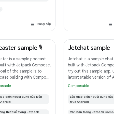
n
Trung cấp
caster sample 🎙️
Jetchat sample
ster is a sample podcast
Jetchat is a sample chat
built with Jetpack Compose.
built with Jetpack Comp
oal of the sample is to
try out this sample app, 
ase building with Compose
latest stable version of 
s multiple form factors
Studio. You can clone thi
osable
Composable
le, TV, and Wear) and full
repository or import the
red architecture. To try out
from Android Studio foll
iao diện người dùng của kiến
Lớp giao diện người dùng của 
sample app, use the latest
the steps here. This sam
Android
trúc Android
ống thiết kế trong Jetpack
Văn bản trong Jetpack Com