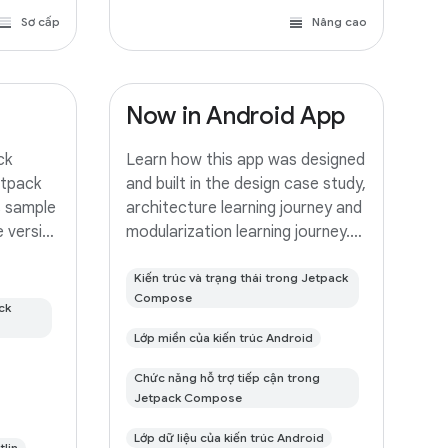
Sơ cấp
Nâng cao
Now in Android App
ck
Learn how this app was designed
etpack
and built in the design case study,
s sample
architecture learning journey and
e version
modularization learning journey.
an clone
This is the repository for the
 the
Now in Android app. It is a work in
Kiến trúc và trạng thái trong Jetpack
Compose
dio
progress 🚧. Now in Android is a
ck
 This
fully functional
Lớp miền của kiến trúc Android
Chức năng hỗ trợ tiếp cận trong
Jetpack Compose
Lớp dữ liệu của kiến trúc Android
tlin