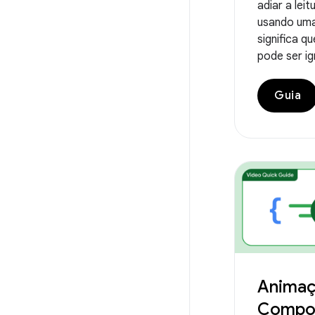
adiar a lei
usando um
significa 
pode ser i
Guia
Animaç
Compo