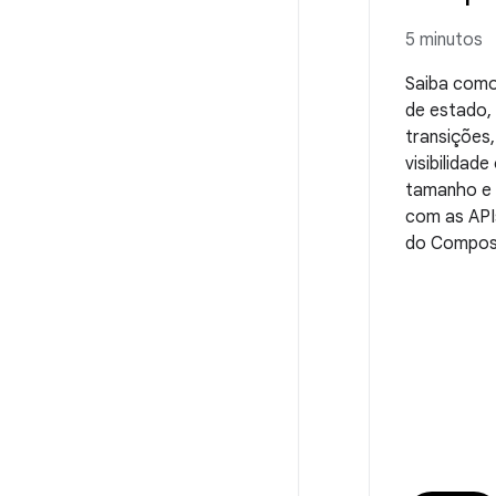
5 minutos
Saiba como
de estado,
transições
visibilidad
tamanho e
com as API
do Compos