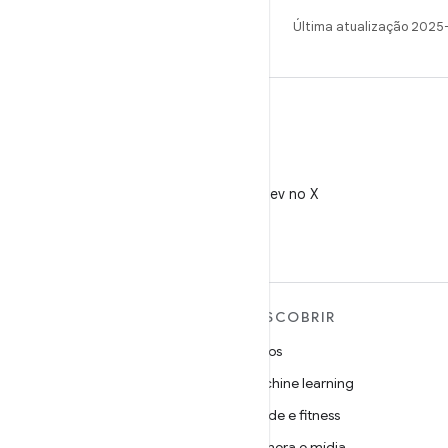
Última atualização 2025
X
Siga @AndroidDev no X
MAIS SOBRE O ANDROID
DESCOBRIR
Android
Jogos
Android para empresas
Machine learning
Segurança
Saúde e fitness
Source
Câmera e mídia