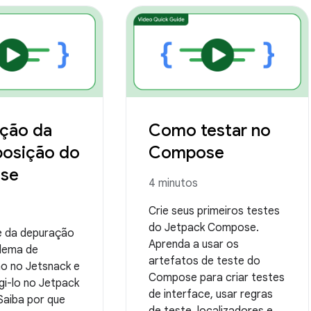
ção da
Como testar no
osição do
Compose
se
4 minutos
Crie seus primeiros testes
do Jetpack Compose.
e da depuração
Aprenda a usar os
lema de
artefatos de teste do
o no Jetsnack e
Compose para criar testes
gi-lo no Jetpack
de interface, usar regras
aiba por que
de teste, localizadores e