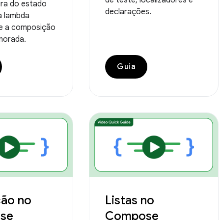
tura do estado
declarações.
a lambda
que a composição
gnorada.
Guia
ão no
Listas no
se
Compose