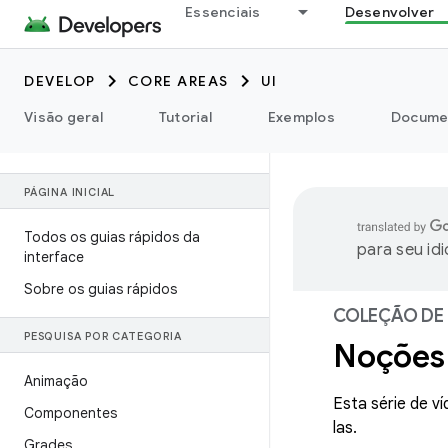
Essenciais
Desenvolver
DEVELOP
CORE AREAS
UI
Visão geral
Tutorial
Exemplos
Docume
PÁGINA INICIAL
Todos os guias rápidos da
para seu id
interface
Sobre os guias rápidos
COLEÇÃO DE 
PESQUISA POR CATEGORIA
Noções
Animação
Esta série de v
Componentes
las.
Grades