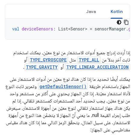
Java
Kotlin
val
deviceSensors
:
List<Sensor>
=
sensorManager
.
ge
إذا أردت إدراج جميع أدوات الاستشعار من نوع معيّن، يمكنك استخدام
ثابت آخر بدلاً من
TYPE_ALL
مثل
TYPE_GYROSCOPE
أو
TYPE_LINEAR_ACCELERATION
أو
TYPE_GRAVITY
.
يمكنك أيضًا تحديد ما إذا كان هناك نوع معيّن من أدوات الاستشعار على
الجهاز باستخدام طريقة
getDefaultSensor()
وتمرير ثابت النوع
لأداة استشعار معيّنة. إذا كان الجهاز يحتوي على أكثر من مستشعر واحد
من نوع معيّن، يجب تحديد أحد المستشعرات كمستشعر تلقائي. إذا لم
يكن هناك جهاز استشعار تلقائي لنوع معيّن من أجهزة الاستشعار، سيعرض
طلب إجراء القيمة null، ما يعني أنّ الجهاز لا يتضمّن هذا النوع من أجهزة
الاستشعار. على سبيل المثال، يتحقّق الرمز التالي مما إذا كان هناك مقياس
مغناطيسي على الجهاز: