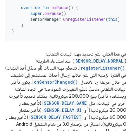
override
fun
onPause
()
{
super
.
onPause
()
sensorManager
.
unregisterListener
(
this
)
}
}
في هذا المثال، يتم تحديد مهلة البيانات التلقائية
(
SENSOR_DELAY_NORMAL
) عند استدعاء الطريقة
registerListener()
. تتحكّم مهلة البيانات (أو معدّل أخذ العيّنات)
في الفترة الزمنية التي يتم خلالها إرسال أحداث المستشعر إلى تطبيقك
من خلال طريقة رد الاتصال
onSensorChanged()
. يكون تأخير
البيانات التلقائي مناسبًا لتتبُّع التغييرات النموذجية في اتجاه الشاشة،
ويستخدم تأخيرًا يبلغ 200,000 ميكروثانية. يمكنك تحديد تأخيرات
أخرى في البيانات، مثل
SENSOR_DELAY_GAME
(تأخير بمقدار
20,000 ميكروثانية) أو
SENSOR_DELAY_UI
(تأخير بمقدار
60,000 ميكروثانية) أو
SENSOR_DELAY_FASTEST
(تأخير بمقدار
0 ميكروثانية). اعتبارًا من الإصدار 3.0 من نظام التشغيل Android