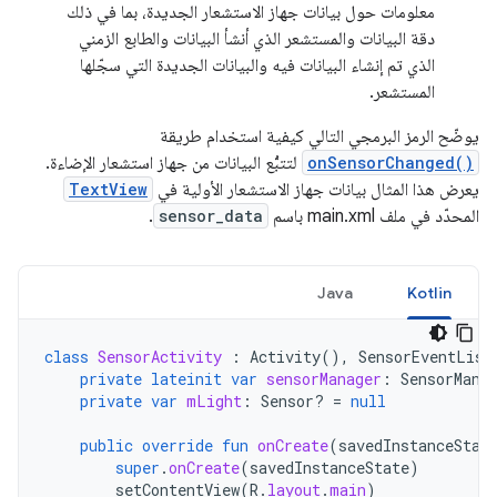
معلومات حول بيانات جهاز الاستشعار الجديدة، بما في ذلك
دقة البيانات والمستشعر الذي أنشأ البيانات والطابع الزمني
الذي تم إنشاء البيانات فيه والبيانات الجديدة التي سجّلها
المستشعر.
يوضّح الرمز البرمجي التالي كيفية استخدام طريقة
onSensorChanged()
لتتبُّع البيانات من جهاز استشعار الإضاءة.
يعرض هذا المثال بيانات جهاز الاستشعار الأولية في
TextView
المحدّد في ملف main.xml باسم
sensor_data
.
Java
Kotlin
class
SensorActivity
:
Activity
(),
SensorEventList
private
lateinit
var
sensorManager
:
SensorMana
private
var
mLight
:
Sensor? 
=
null
public
override
fun
onCreate
(
savedInstanceStat
super
.
onCreate
(
savedInstanceState
)
setContentView
(
R
.
layout
.
main
)