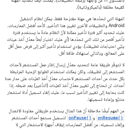
(المستوى 11 من واجهة برمجة التطبيقات)، يمكنك أيضًا تحديد المهلة
كقيمة مطلقة (بالميكروثانية).
المهلة التي تحدّدها هي مهلة مقترَحة فقط. يمكن لنظام التشغيل
Android والتطبيقات الأخرى تغيير هذا التأخير. كأحد أفضل الممارسات،
عليك تحديد أكبر فترة تأخير ممكنة لأنّ النظام عادةً ما يستخدم فترة
تأخير أقصر من تلك التي تحدّدها (أي عليك اختيار أبطأ معدّل أخذ عينات
يلبّي احتياجات تطبيقك). يؤدي استخدام تأخير أكبر إلى فرض حمل أقل
على المعالج، وبالتالي استهلاك طاقة أقل.
لا تتوفّر طريقة عامة لتحديد معدّل إرسال إطار عمل المستشعر لأحداث
المستشعر إلى تطبيقك، ولكن يمكنك استخدام الطوابع الزمنية المرتبطة
بكل حدث من أحداث المستشعر لاحتساب معدّل أخذ العيّنات على مدار عدة
أحداث. لن تحتاج إلى تغيير معدّل أخذ العيّنات (التأخير) بعد ضبطه. إذا
كنت بحاجة إلى تغيير التأخير لسبب ما، عليك إلغاء تسجيل أداة استشعار
متتبِّع وإعادة تسجيلها.
من المهم أيضًا ملاحظة أنّ هذا المثال يستخدم طريقتَي معاودة الاتصال
onResume()
و
onPause()
لتسجيل مستمع أحداث المستشعر
وإلغاء تسجيله. من أفضل الممارسات إيقاف أجهزة الاستشعار التي لا