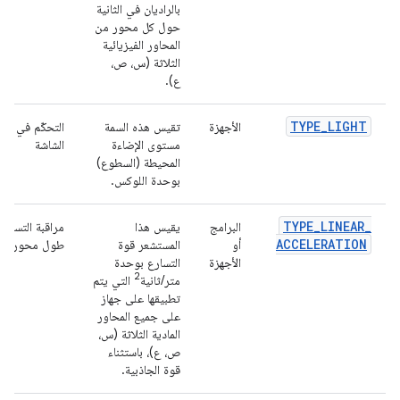
بالراديان في الثانية
حول كل محور من
المحاور الفيزيائية
الثلاثة (س، ص،
ع).
TYPE
_
LIGHT
الأجهزة
تقيس هذه السمة
التحكّم في س
مستوى الإضاءة
الشاشة
المحيطة (السطوع)
بوحدة اللوكس.
TYPE
_
LINEAR
_
البرامج
يقيس هذا
مراقبة التسارع
ACCELERATION
أو
المستشعر قوة
طول محور وا
الأجهزة
التسارع بوحدة
2
متر/ثانية
التي يتم
تطبيقها على جهاز
على جميع المحاور
المادية الثلاثة (س،
ص، ع)، باستثناء
قوة الجاذبية.