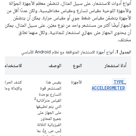
أنواع أدوات الاستشعار. على سبيل المثال، تتضمّن معظم الأجهزة الجوّالة
والأجهزة اللوحية مقياس تسارع ومقياس مغناطيسية، ولكن عددًا أقل من
الأجهزة يتضمّن مقياس ضغط جوي أو مقياس حرارة. يمكن أن يتضمّن
الجهاز أيضًا أكثر من مستشعر واحد من نوع معيّن. على سبيل المثال، يمكن
أن يحتوي الجهاز على جهازَي استشعار للجاذبية، ولكل منهما نطاق
مختلف.
الجدول 1.
أنواع أجهزة الاستشعار المتوافقة مع نظام Android الأساسي
أداة استشعار
النوع
الوصف
الاستخدامات 
TYPE
_
الأجهزة
يقيس هذا
كشف الحركة (ال
ACCELEROMETER
المستشعر قوة
والإمالة وما إل
التسارع بوحدة
2
القياس متر/ثانية
التي يتم تطبيقها
على الجهاز على
جميع المحاور
الفيزيائية الثلاثة
(س، ص، ع)، بما