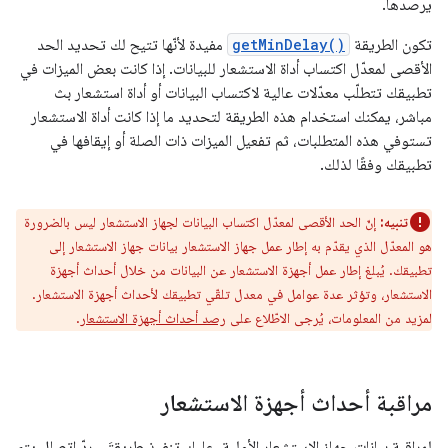
يرصدها.
تكون الطريقة
getMinDelay()
مفيدة لأنّها تتيح لك تحديد الحد
الأقصى لمعدّل اكتساب أداة الاستشعار للبيانات. إذا كانت بعض الميزات في
تطبيقك تتطلّب معدّلات عالية لاكتساب البيانات أو أداة استشعار بث
مباشر، يمكنك استخدام هذه الطريقة لتحديد ما إذا كانت أداة الاستشعار
تستوفي هذه المتطلبات، ثم تفعيل الميزات ذات الصلة أو إيقافها في
تطبيقك وفقًا لذلك.
تنبيه:
إنّ الحد الأقصى لمعدّل اكتساب البيانات لجهاز الاستشعار ليس بالضرورة
هو المعدّل الذي يقدّم به إطار عمل جهاز الاستشعار بيانات جهاز الاستشعار إلى
تطبيقك. يُبلغ إطار عمل أجهزة الاستشعار عن البيانات من خلال أحداث أجهزة
الاستشعار، وتؤثر عدة عوامل في معدل تلقّي تطبيقك لأحداث أجهزة الاستشعار.
لمزيد من المعلومات، يُرجى الاطّلاع على
رصد أحداث أجهزة الاستشعار
.
مراقبة أحداث أجهزة الاستشعار
لمراقبة بيانات جهاز الاستشعار الأولية، عليك تنفيذ طريقتَي ردّ اتصال يتم