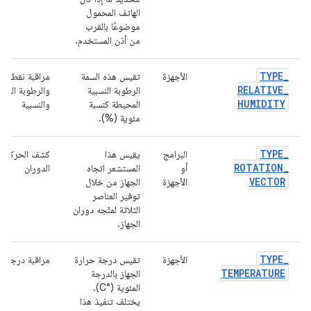
الهاتف المحمول
موضوعًا بالقرب
من أذن المستخدم.
TYPE
_
الأجهزة
تقيس هذه السمة
مراقبة نقطة ال
RELATIVE
_
الرطوبة النسبية
والرطوبة المطل
HUMIDITY
المحيطة كنسبة
والنسبية
مئوية (%).
TYPE
_
البرامج
يقيس هذا
كشف الحركة 
ROTATION
_
أو
المستشعر اتجاه
الدوران
VECTOR
الأجهزة
الجهاز من خلال
توفير العناصر
الثلاثة لمتّجه دوران
الجهاز.
TYPE
_
الأجهزة
تقيس درجة حرارة
مراقبة درجات 
TEMPERATURE
الجهاز بالدرجة
المئوية (°C).
يختلف تنفيذ هذا