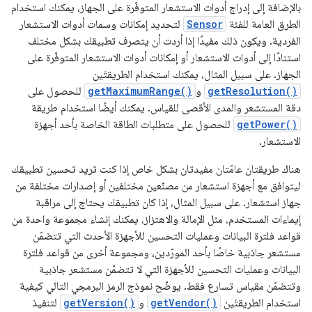
بالإضافة إلى إدراج أدوات الاستشعار المتوفّرة على الجهاز، يمكنك استخدام
الطرق العامة للفئة
Sensor
لتحديد إمكانات وسمات أدوات الاستشعار
الفردية. ويكون ذلك مفيدًا إذا أردت أن يتصرف تطبيقك بشكل مختلف
استنادًا إلى أدوات الاستشعار أو إمكانات أدوات الاستشعار المتوفّرة على
الجهاز. على سبيل المثال، يمكنك استخدام الطريقتَين
getResolution()
و
getMaximumRange()
للحصول على
دقة المستشعر والمدى الأقصى للقياس. يمكنك أيضًا استخدام طريقة
getPower()
للحصول على متطلبات الطاقة الخاصة بأحد أجهزة
الاستشعار.
هناك طريقتان عامّتان مفيدتان بشكل خاص إذا كنت تريد تحسين تطبيقك
ليتوافق مع أجهزة استشعار من مصنّعين مختلفين أو إصدارات مختلفة من
جهاز استشعار. على سبيل المثال، إذا كان تطبيقك يحتاج إلى مراقبة
إيماءات المستخدم، مثل الإمالة والاهتزاز، يمكنك إنشاء مجموعة واحدة من
قواعد فلترة البيانات وعمليات التحسين للأجهزة الأحدث التي تتضمّن
مستشعر جاذبية خاصًا بأحد المورّدين، ومجموعة أخرى من قواعد فلترة
البيانات وعمليات التحسين للأجهزة التي لا تتضمّن مستشعر جاذبية
وتتضمّن مقياس تسارع فقط. يوضّح نموذج الرمز البرمجي التالي كيفية
استخدام الطريقتَين
getVendor()
و
getVersion()
لتنفيذ