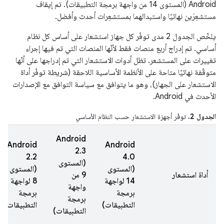
Android (المستوى 14 من واجهة برمجة التطبيقات). تم إيقاف
مستشعِرَين نهائيًا واستبدالهما بمستشعِرات أحدث وأفضل.
يلخّص الجدول 2 مدى توفّر كل جهاز استشعار على أساس كل نظام
أساسي. تم إدراج أربع منصات فقط لأنّها المنصات التي تم فيها إجراء
تغييرات على المستشعر. تظل أدوات الاستشعار التي تم إدراجها على أنّها
متوقّفة نهائيًا متاحة على الأنظمة الأساسية اللاحقة (شريطة توفّر أداة
الاستشعار على الجهاز)، وهو ما يتوافق مع سياسة التوافق مع الإصدارات
الأحدث في Android.
الجدول 2.
توفّر أجهزة الاستشعار حسب النظام الأساسي
‫Android
‫Android
‫Android
2.3
2.2
4.0
(المستوى
(المستوى
(المستوى
أداة استشعار
9 من
14 لواجهة
8 لواجهة
واجهة
برمجة
برمجة
برمجة
التطبيقات)
التطبيقات)
التطبيقات)