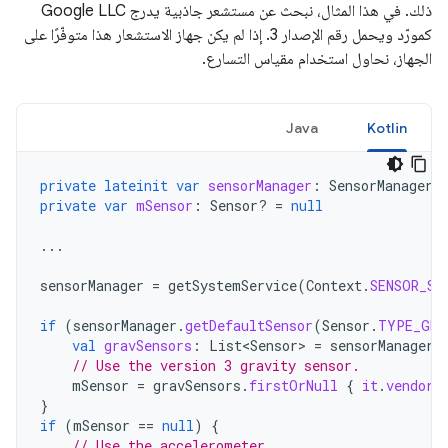
ذلك. في هذا المثال، نبحث عن مستشعر جاذبية يدرج Google LLC
كمورّد ويحمل رقم الإصدار 3. إذا لم يكن جهاز الاستشعار هذا متوفّرًا على
الجهاز، نحاول استخدام مقياس التسارع.
Java
Kotlin
private
lateinit
var
sensorManager
:
SensorManager
private
var
mSensor
:
Sensor? 
=
null
...
sensorManager
=
getSystemService
(
Context
.
SENSOR_SE
if
(
sensorManager
.
getDefaultSensor
(
Sensor
.
TYPE_GRA
val
gravSensors
:
List<Sensor>
=
sensorManager
.
// Use the version 3 gravity sensor.
mSensor
=
gravSensors
.
firstOrNull
{
it
.
vendor
.
}
if
(
mSensor
==
null
)
{
// Use the accelerometer.