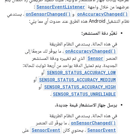
عرضهما من خلال واجهة
SensorEventListener
:
onAccuracyChanged()
و
onSensorChanged()
. يستدعي
نظام التشغيل Android هذه الطرق عند حدوث أي مما يلي:
تغيُّر دقة المستشعر:
في هذه الحالة، يستدعي النظام الطريقة
onAccuracyChanged()
، ما يوفّر لك مرجعًا إلى
العنصر
Sensor
الذي تم تغييره ودقة المستشعر
الجديدة. يتم تمثيل الدقة بواحد من أربعة ثوابت للحالة:
SENSOR_STATUS_ACCURACY_LOW
أو
SENSOR_STATUS_ACCURACY_MEDIUM
أو
SENSOR_STATUS_ACCURACY_HIGH
أو
.
SENSOR_STATUS_UNRELIABLE
يرسل جهاز الاستشعار قيمة جديدة.
في هذه الحالة، يستدعي النظام الطريقة
onSensorChanged()
، ما يوفّر لك العنصر
SensorEvent
. يحتوي كائن
SensorEvent
على