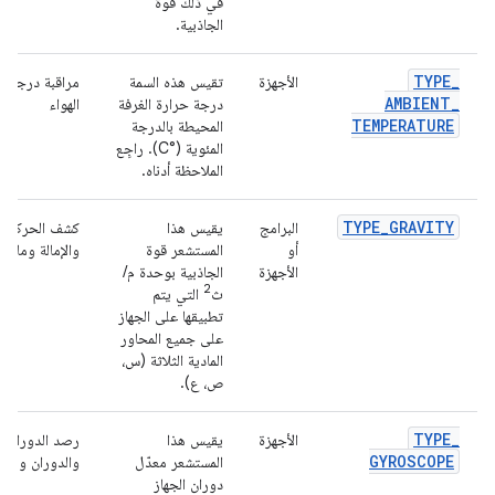
في ذلك قوة
الجاذبية.
TYPE
_
الأجهزة
تقيس هذه السمة
مراقبة درجات 
AMBIENT
_
درجة حرارة الغرفة
الهواء
TEMPERATURE
المحيطة بالدرجة
المئوية (°C). راجِع
الملاحظة أدناه.
TYPE
_
GRAVITY
البرامج
يقيس هذا
كشف الحركة (ال
أو
المستشعر قوة
والإمالة وما إل
الأجهزة
الجاذبية بوحدة م/
2
ث
التي يتم
تطبيقها على الجهاز
على جميع المحاور
المادية الثلاثة (س،
ص، ع).
TYPE
_
الأجهزة
يقيس هذا
رصد الدوران (
GYROSCOPE
المستشعر معدّل
والدوران وما إ
دوران الجهاز