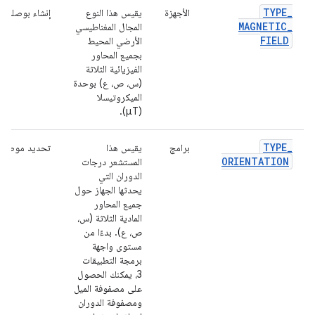
TYPE
_
الأجهزة
يقيس هذا النوع
إنشاء بوصلة
MAGNETIC
_
المجال المغناطيسي
FIELD
الأرضي المحيط
بجميع المحاور
الفيزيائية الثلاثة
(س، ص، ع) بوحدة
الميكروتيسلا
(μT).
TYPE
_
برامج
يقيس هذا
تحديد موضع ا
ORIENTATION
المستشعر درجات
الدوران التي
يحدثها الجهاز حول
جميع المحاور
المادية الثلاثة (س،
ص، ع). بدءًا من
مستوى واجهة
برمجة التطبيقات
3، يمكنك الحصول
على مصفوفة الميل
ومصفوفة الدوران