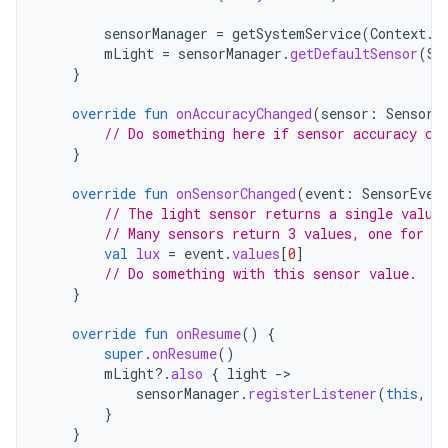
sensorManager
=
getSystemService
(
Context
.
S
mLight
=
sensorManager
.
getDefaultSensor
(
Se
}
override
fun
onAccuracyChanged
(
sensor
:
Sensor
,
// Do something here if sensor accuracy ch
}
override
fun
onSensorChanged
(
event
:
SensorEven
// The light sensor returns a single value
// Many sensors return 3 values, one for ea
val
lux
=
event
.
values
[
0
]
// Do something with this sensor value.
}
override
fun
onResume
()
{
super
.
onResume
()
mLight
?.
also
{
light
-
sensorManager
.
registerListener
(
this
,
l
}
}