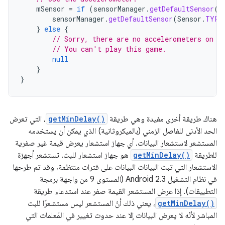
mSensor
=
if
(
sensorManager
.
getDefaultSensor
(
S
sensorManager
.
getDefaultSensor
(
Sensor
.
TYPE
}
else
{
// Sorry, there are no accelerometers on y
// You can't play this game.
null
}
}
هناك طريقة أخرى مفيدة وهي طريقة
getMinDelay()
، التي تعرض
الحد الأدنى للفاصل الزمني (بالميكروثانية) الذي يمكن أن يستخدمه
المستشعر لاستشعار البيانات. أي جهاز استشعار يعرض قيمة غير صفرية
للطريقة
getMinDelay()
هو جهاز استشعار للبث. تستشعر أجهزة
الاستشعار التي تبث البيانات البيانات على فترات منتظمة، وقد تم طرحها
في نظام التشغيل Android 2.3 (المستوى 9 من واجهة برمجة
التطبيقات). إذا عرض المستشعر القيمة صفر عند استدعاء طريقة
getMinDelay()
، يعني ذلك أنّ المستشعر ليس مستشعرًا للبث
المباشر لأنّه لا يعرض البيانات إلا عند حدوث تغيير في المَعلمات التي