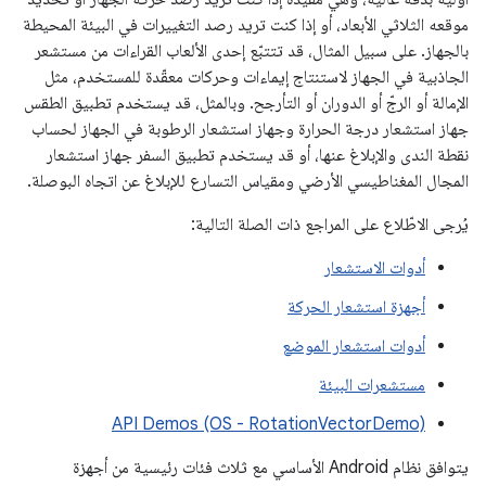
موقعه الثلاثي الأبعاد، أو إذا كنت تريد رصد التغييرات في البيئة المحيطة
بالجهاز. على سبيل المثال، قد تتتبّع إحدى الألعاب القراءات من مستشعر
الجاذبية في الجهاز لاستنتاج إيماءات وحركات معقّدة للمستخدم، مثل
الإمالة أو الرجّ أو الدوران أو التأرجح. وبالمثل، قد يستخدم تطبيق الطقس
جهاز استشعار درجة الحرارة وجهاز استشعار الرطوبة في الجهاز لحساب
نقطة الندى والإبلاغ عنها، أو قد يستخدم تطبيق السفر جهاز استشعار
المجال المغناطيسي الأرضي ومقياس التسارع للإبلاغ عن اتجاه البوصلة.
يُرجى الاطّلاع على المراجع ذات الصلة التالية:
أدوات الاستشعار
أجهزة استشعار الحركة
أدوات استشعار الموضع
مستشعرات البيئة
API Demos (OS - RotationVectorDemo)
يتوافق نظام Android الأساسي مع ثلاث فئات رئيسية من أجهزة