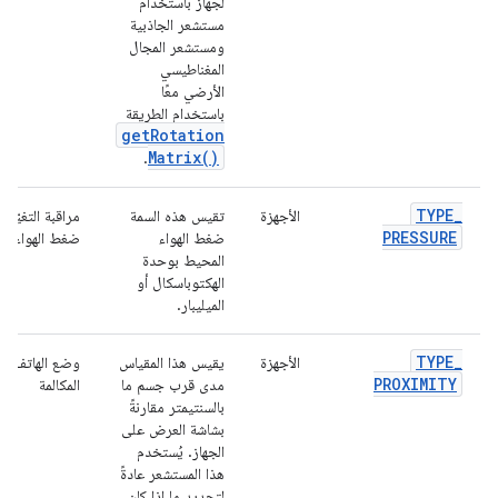
لجهاز باستخدام
مستشعر الجاذبية
ومستشعر المجال
المغناطيسي
الأرضي معًا
باستخدام الطريقة
get
Rotation
Matrix(
)
.
TYPE
_
الأجهزة
تقيس هذه السمة
مراقبة التغيّر
PRESSURE
ضغط الهواء
ضغط الهواء
المحيط بوحدة
الهكتوباسكال أو
الميليبار.
TYPE
_
الأجهزة
يقيس هذا المقياس
وضع الهاتف أثن
PROXIMITY
مدى قرب جسم ما
المكالمة
بالسنتيمتر مقارنةً
بشاشة العرض على
الجهاز. يُستخدم
هذا المستشعر عادةً
لتحديد ما إذا كان