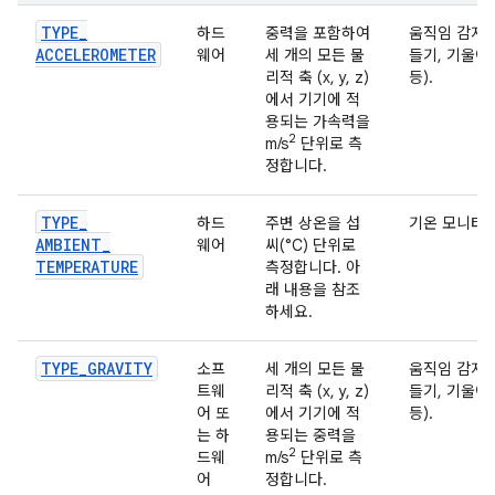
TYPE
_
하드
중력을 포함하여
움직임 감지 
ACCELEROMETER
웨어
세 개의 모든 물
들기, 기울이
리적 축 (x, y, z)
등).
에서 기기에 적
용되는 가속력을
2
m/s
단위로 측
정합니다.
TYPE
_
하드
주변 상온을 섭
기온 모니터링
AMBIENT
_
웨어
씨(°C) 단위로
TEMPERATURE
측정합니다. 아
래 내용을 참조
하세요.
TYPE
_
GRAVITY
소프
세 개의 모든 물
움직임 감지 
트웨
리적 축 (x, y, z)
들기, 기울이
어 또
에서 기기에 적
등).
는 하
용되는 중력을
2
드웨
m/s
단위로 측
어
정합니다.