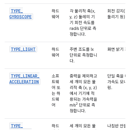
TYPE
_
하드
각 물리적 축(x,
회전 감지(회
GYROSCOPE
웨어
y, z) 둘레의 기
돌리기 등).
기 회전 속도를
rad/s 단위로 측
정합니다.
TYPE
_
LIGHT
하드
주변 조도를 lx
화면 밝기 제
웨어
단위로 측정합니
다.
TYPE
_
LINEAR
_
소프
중력을 제외하고
단일 축을 따
ACCELERATION
트웨
세 개의 모든 물
가속도 모니
어 또
리적 축 (x, y, z)
링.
는 하
에서 기기에 적
드웨
용되는 가속력을
2
어
m/s
단위로 측
정합니다.
TYPE
_
하드
세 개의 모든 물
나침반 만들기