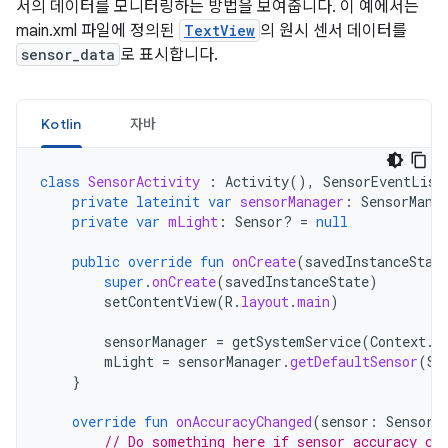
서의 데이터를 모니터링하는 방법을 보여줍니다. 이 예에서는
main.xml 파일에 정의된
TextView
의 원시 센서 데이터를
sensor_data
로 표시합니다.
Kotlin
자바
class
SensorActivity
:
Activity
(),
SensorEventList
private
lateinit
var
sensorManager
:
SensorMana
private
var
mLight
:
Sensor? 
=
null
public
override
fun
onCreate
(
savedInstanceStat
super
.
onCreate
(
savedInstanceState
)
setContentView
(
R
.
layout
.
main
)
sensorManager
=
getSystemService
(
Context
.
S
mLight
=
sensorManager
.
getDefaultSensor
(
Se
}
override
fun
onAccuracyChanged
(
sensor
:
Sensor
,
// Do something here if sensor accuracy ch