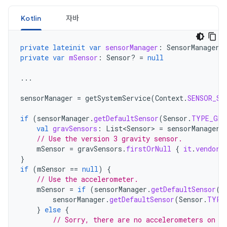
Kotlin
자바
private
lateinit
var
sensorManager
:
SensorManager
private
var
mSensor
:
Sensor? 
=
null
...
sensorManager
=
getSystemService
(
Context
.
SENSOR_SE
if
(
sensorManager
.
getDefaultSensor
(
Sensor
.
TYPE_GRA
val
gravSensors
:
List<Sensor>
=
sensorManager
.
// Use the version 3 gravity sensor.
mSensor
=
gravSensors
.
firstOrNull
{
it
.
vendor
.
}
if
(
mSensor
==
null
)
{
// Use the accelerometer.
mSensor
=
if
(
sensorManager
.
getDefaultSensor
(
S
sensorManager
.
getDefaultSensor
(
Sensor
.
TYPE
}
else
{
// Sorry, there are no accelerometers on y