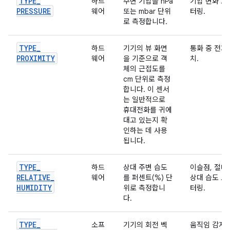
TYPE
_
하드
주변 기압을 hPa
기압 변화 모
PRESSURE
웨어
또는 mbar 단위
터링.
로 측정합니다.
TYPE
_
하드
기기의 뷰 화면
통화 중 전화
PROXIMITY
웨어
을 기준으로 객
치.
체의 근접도를
cm 단위로 측정
합니다. 이 센서
는 일반적으로
휴대전화를 귀에
대고 있는지 확
인하는 데 사용
됩니다.
TYPE
_
하드
상대 주변 습도
이슬점, 절대
RELATIVE
_
웨어
를 퍼센트(%) 단
상대 습도 모
HUMIDITY
위로 측정합니
터링.
다.
TYPE
_
소프
기기의 회전 벡
움직임 감지 