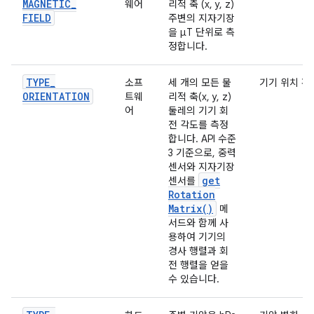
MAGNETIC
_
웨어
리적 축 (x, y, z)
FIELD
주변의 지자기장
을 μT 단위로 측
정합니다.
TYPE
_
소프
세 개의 모든 물
기기 위치 확
ORIENTATION
트웨
리적 축(x, y, z)
어
둘레의 기기 회
전 각도를 측정
합니다. API 수준
3 기준으로, 중력
센서와 지자기장
get
센서를
Rotation
Matrix(
)
메
서드와 함께 사
용하여 기기의
경사 행렬과 회
전 행렬을 얻을
수 있습니다.