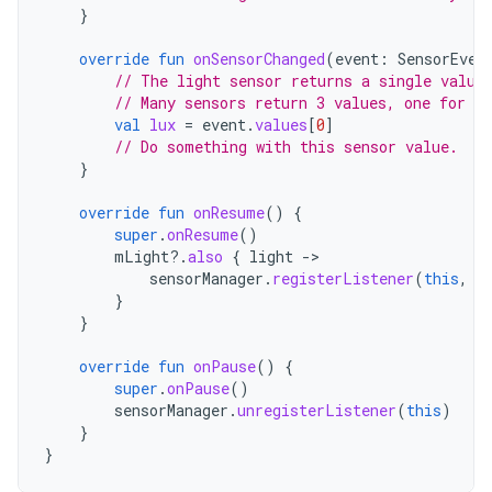
}
override
fun
onSensorChanged
(
event
:
SensorEven
// The light sensor returns a single value
// Many sensors return 3 values, one for ea
val
lux
=
event
.
values
[
0
]
// Do something with this sensor value.
}
override
fun
onResume
()
{
super
.
onResume
()
mLight
?.
also
{
light
-
sensorManager
.
registerListener
(
this
,
l
}
}
override
fun
onPause
()
{
super
.
onPause
()
sensorManager
.
unregisterListener
(
this
)
}
}