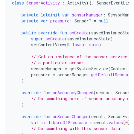
class
SensorActivity
:
Activity
(),
SensorEventList
private
lateinit
var
sensorManager
:
SensorMana
private
var
pressure
:
Sensor? 
=
null
public
override
fun
onCreate
(
savedInstanceStat
super
.
onCreate
(
savedInstanceState
)
setContentView
(
R
.
layout
.
main
)
// Get an instance of the sensor service, 
// a particular sensor.
sensorManager
=
getSystemService
(
Context
.
S
pressure
=
sensorManager
.
getDefaultSensor
(
}
override
fun
onAccuracyChanged
(
sensor
:
Sensor
,
// Do something here if sensor accuracy ch
}
override
fun
onSensorChanged
(
event
:
SensorEven
val
millibarsOfPressure
=
event
.
values
[
0
]
// Do something with this sensor data.