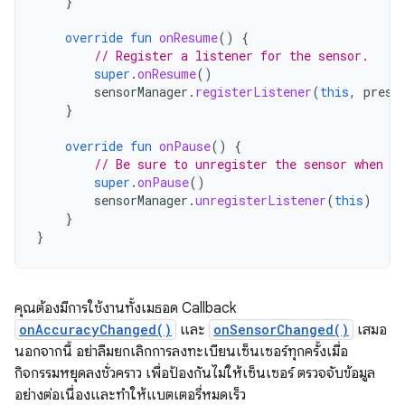
}
override
fun
onResume
()
{
// Register a listener for the sensor.
super
.
onResume
()
sensorManager
.
registerListener
(
this
,
press
}
override
fun
onPause
()
{
// Be sure to unregister the sensor when th
super
.
onPause
()
sensorManager
.
unregisterListener
(
this
)
}
}
คุณต้องมีการใช้งานทั้งเมธอด Callback
onAccuracyChanged()
และ
onSensorChanged()
เสมอ
นอกจากนี้ อย่าลืมยกเลิกการลงทะเบียนเซ็นเซอร์ทุกครั้งเมื่อ
กิจกรรมหยุดลงชั่วคราว เพื่อป้องกันไม่ให้เซ็นเซอร์ ตรวจจับข้อมูล
อย่างต่อเนื่องและทำให้แบตเตอรี่หมดเร็ว