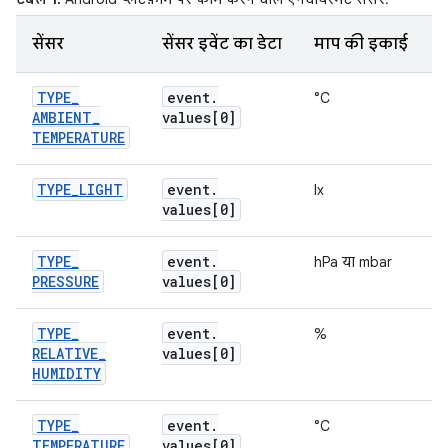
सेंसर
सेंसर इवेंट का डेटा
माप की इकाई
ड
TYPE
_
event
.
°C
AMBIENT
_
values[0]
ट
TEMPERATURE
TYPE
_
LIGHT
event
.
lx
इ
values[0]
TYPE
_
event
.
hPa या mbar
ह
PRESSURE
values[0]
TYPE
_
event
.
%
आ
RELATIVE
_
values[0]
HUMIDITY
TYPE
_
event
.
°C
ड
TEMPERATURE
values[0]
त