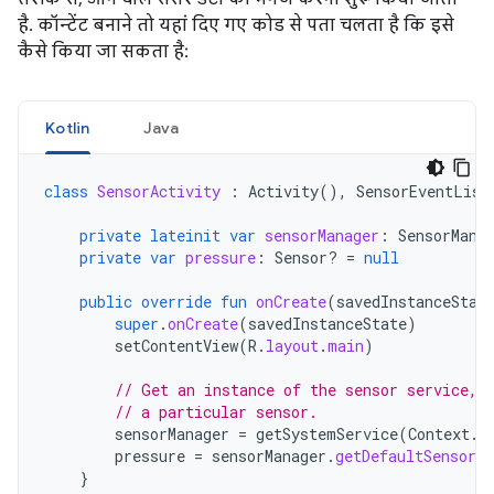
है. कॉन्टेंट बनाने तो यहां दिए गए कोड से पता चलता है कि इसे
कैसे किया जा सकता है:
Kotlin
Java
class
SensorActivity
:
Activity
(),
SensorEventList
private
lateinit
var
sensorManager
:
SensorMana
private
var
pressure
:
Sensor? 
=
null
public
override
fun
onCreate
(
savedInstanceStat
super
.
onCreate
(
savedInstanceState
)
setContentView
(
R
.
layout
.
main
)
// Get an instance of the sensor service, 
// a particular sensor.
sensorManager
=
getSystemService
(
Context
.
S
pressure
=
sensorManager
.
getDefaultSensor
(
}