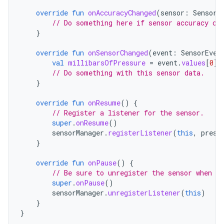
override
fun
onAccuracyChanged
(
sensor
:
Sensor
,
// Do something here if sensor accuracy ch
}
override
fun
onSensorChanged
(
event
:
SensorEven
val
millibarsOfPressure
=
event
.
values
[
0
]
// Do something with this sensor data.
}
override
fun
onResume
()
{
// Register a listener for the sensor.
super
.
onResume
()
sensorManager
.
registerListener
(
this
,
press
}
override
fun
onPause
()
{
// Be sure to unregister the sensor when th
super
.
onPause
()
sensorManager
.
unregisterListener
(
this
)
}
}