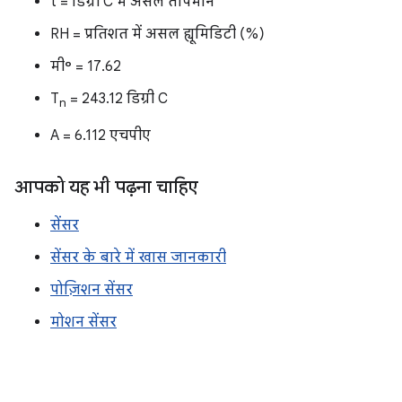
t = डिग्री C में असल तापमान
RH = प्रतिशत में असल ह्यूमिडिटी (%)
मी॰ = 17.62
T
= 243.12 डिग्री C
n
A = 6.112 एचपीए
आपको यह भी पढ़ना चाहिए
सेंसर
सेंसर के बारे में खास जानकारी
पोज़िशन सेंसर
मोशन सेंसर