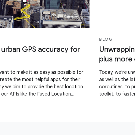
BLOG
 urban GPS accuracy for
Unwrapping
plus more
want to make it as easy as possible for
Today, we’re unw
reate the most helpful apps for their
as well as the l
hy we aim to provide the best location
coroutines, to 
 our APIs like the Fused Location
toolkit, to faste
LP). However, we’ve
refreshed experi