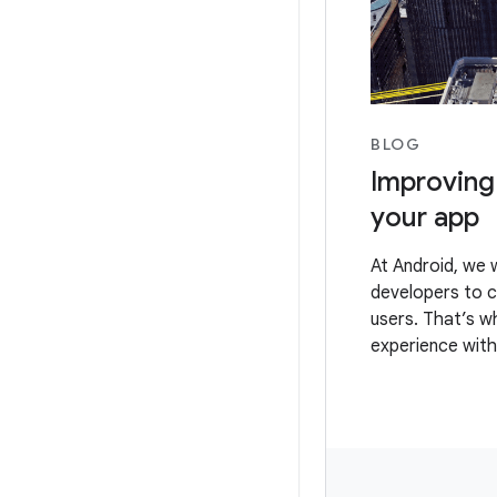
BLOG
Improving
your app
At Android, we 
developers to c
users. That’s w
experience with
Provider API (F