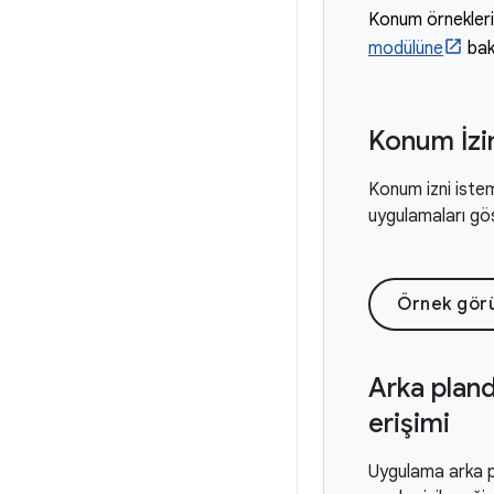
Konum örnekler
modülüne
bakı
Konum İzin
Konum izni istemey
uygulamaları gö
Örnek gör
Arka plan
erişimi
Uygulama arka 