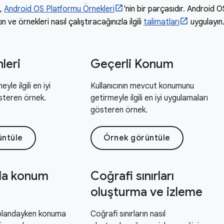
i,
Android OS Platformu Örnekleri
'nin bir parçasıdır. Android
n ve örnekleri nasıl çalıştıracağınızla ilgili
talimatları
uygulayın
leri
Geçerli Konum
le ilgili en iyi
Kullanıcının mevcut konumunu
steren örnek.
getirmeyle ilgili en iyi uygulamaları
gösteren örnek.
üntüle
Örnek görüntüle
da konum
Coğrafi sınırları
oluşturma ve izleme
plandayken konuma
Coğrafi sınırların nasıl