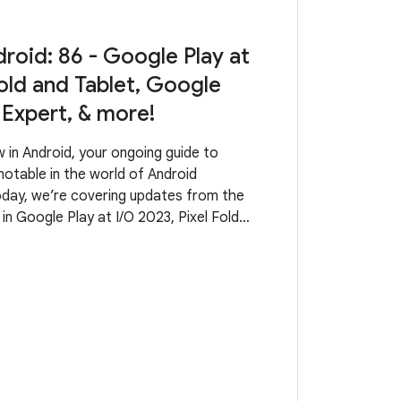
roid: 86 - Google Play at
Fold and Tablet, Google
Expert, & more!
in Android, your ongoing guide to
otable in the world of Android
day, we’re covering updates from the
 in Google Play at I/O 2023, Pixel Fold
, AndroidX releases, what it