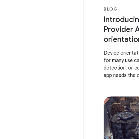
BLOG
Introduci
Provider A
orientation
Device orientati
for many use ca
detection, or c
app needs the or
surroundings. W