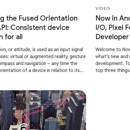
VIDEO
ng the Fused Orientation
Now in And
PI: Consistent device
I/O, Pixel 
 for all
Developer 
on, or attitude, is used as an input signal
Welcome to Now 
ses: virtual or augmented reality, gesture
what’s new and n
ompass and navigation – any time the
development. To
ientation of a device in relation to its
top three things
e’ve
and Pixel Tablet