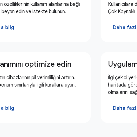
 özelliklerinin kullanım alanlarına bağlı
Kullanıcılara 
ri beyan edin ve istekte bulunun.
Çok Kaynaklı 
a bilgi
Daha fazla
anımını optimize edin
Uygulama
zın cihazlarının pil verimliliğini artırın.
İlgi çekici yer
num sınırlarıyla ilgili kurallara uyun.
haritada göre
olmalarını sağ
a bilgi
Daha fazla