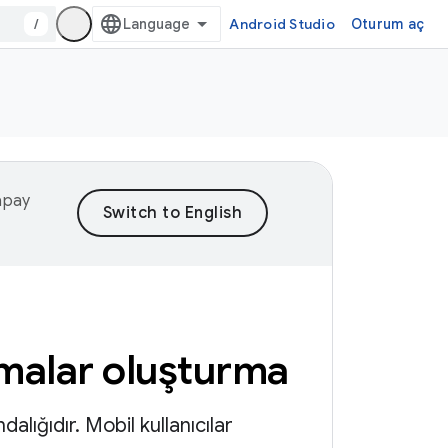
/
Android Studio
Oturum aç
yapay
amalar oluşturma
lığıdır. Mobil kullanıcılar