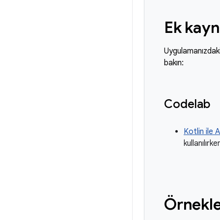
Ek kayn
Uygulamanızdaki 
bakın:
Codelab
Kotlin ile
kullanılır
Örnekle