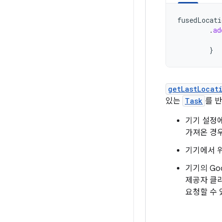
fusedLocati
.
ad
}
getLastLocat
있는
Task
를 
기기 설정
가져온 경
기기에서 위
기기의 Go
제공자 클
요청할 수 