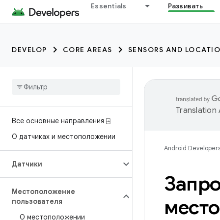
Essentials
Развивать
DEVELOP
CORE AREAS
SENSORS AND LOCATI
Translation
Все основные направления ⍈
О датчиках и местоположении
Android Developer
Датчики
Запро
Местоположение
мест
пользователя
О местоположении