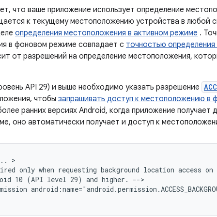
ет, что ваше приложение использует определение местоп
щается к текущему местоположению устройства в любой си
деле
определения местоположения в активном режиме
. То
я в фоновом режиме совпадает с
точностью определения
сит от разрешений на определение местоположения, котор
уровень API 29) и выше необходимо указать разрешение
ACC
ложения, чтобы
запрашивать доступ к местоположению в 
более ранних версиях Android, когда приложение получает
ме, оно автоматически получает и доступ к местоположен
..
ired
only
when
requesting
background
location
access
oid
10
(API
level
29)
and
higher.
mission
android:name="android.permission.ACCESS_BACKGR