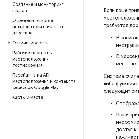
Создание и мониторинг
Если ваше при
геозон
местоположени
Определите
,
когда
требуется дос
пользователи начинают
действие
В навига
Оптимизировать
инструкц
Рабочие процессы
В мессен
местоположения
местопол
тестирования
Перейдите на API
Система счита
местоположения и контекста
либо функция 
сервисов Google Play
.
следующих сит
Карты и места
Отобража
Ваше при
информир
доступ к 
нажимает