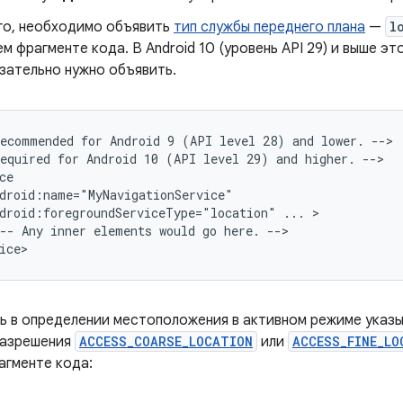
го, необходимо объявить
тип службы переднего плана
—
l
 фрагменте кода. В Android 10 (уровень API 29) и выше эт
зательно нужно объявить.
Recommended
for
Android
9
(API
level
28)
and
lower.
-->

equired
for
Android
10
(API
level
29)
and
higher.
-->

droid:foregroundServiceType="location"
...
--
Any
inner
elements
would
go
here.
-->

 в определении местоположения в активном режиме указы
разрешения
ACCESS_COARSE_LOCATION
или
ACCESS_FINE_LO
гменте кода: