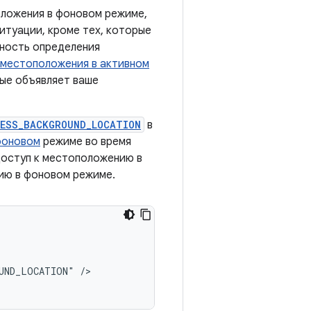
оложения в фоновом режиме,
туации, кроме тех, которые
чность определения
 местоположения в активном
ые объявляет ваше
ESS_BACKGROUND_LOCATION
в
фоновом
режиме во время
 доступ к местоположению в
ию в фоновом режиме.
OUND_LOCATION"
/>
