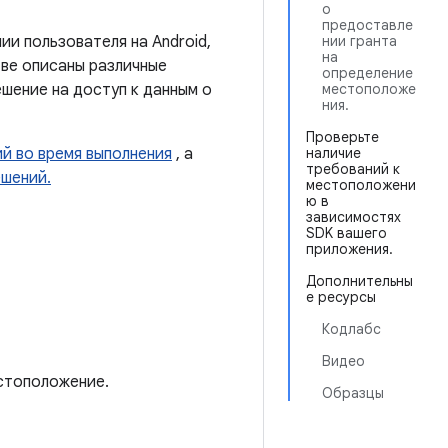
о
предоставле
и пользователя на Android,
нии гранта
на
тве описаны различные
определение
шение на доступ к данным о
местоположе
ния.
Проверьте
й во время выполнения
, а
наличие
требований к
ешений.
местоположени
ю в
зависимостях
SDK вашего
приложения.
Дополнительны
е ресурсы
Кодлабс
Видео
стоположение.
Образцы