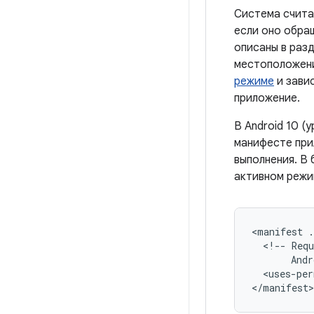
Система счита
если оно обра
описаны в раз
местоположени
режиме
и зави
приложение.
В Android 10 (
манифесте при
выполнения. В 
активном режи
<manifest
.
<!--
Requ
Andr
<uses-per