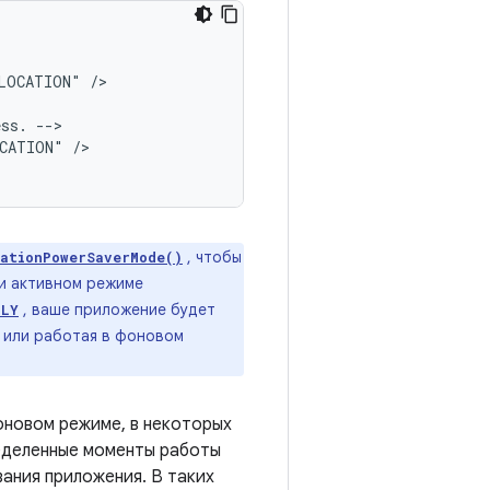
_LOCATION"
/>

ess.
OCATION"
/>

, чтобы
ationPowerSaverMode()
и активном режиме
, ваше приложение будет
NLY
 или работая в фоновом
новом режиме, в некоторых
ределенные моменты работы
вания приложения. В таких