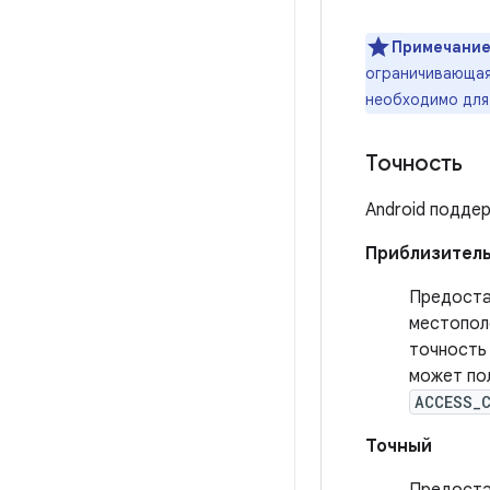
Примечание
ограничивающая
необходимо для
Точность
Android подде
Приблизител
Предоста
местопол
точность 
может по
ACCESS_
Точный