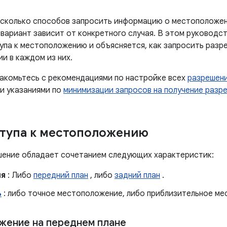
сколько способов запросить информацию о местоположени
 вариант зависит от конкретного случая. В этом руководс
упа к местоположению и объясняется, как запросить разре
и в каждом из них.
накомьтесь с рекомендациями по настройке всех
разрешени
и указаниями по
минимизации запросов на получение разр
тупа к местоположению
ение обладает сочетанием следующих характеристик:
ия
: Либо
передний план
, либо
задний план
.
ь
: либо точное местоположение, либо приблизительное ме
ение на переднем плане