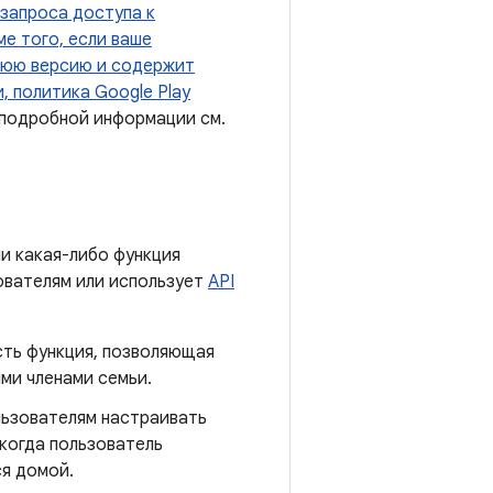
запроса доступа к
е того, если ваше
днюю версию и содержит
 политика Google Play
 подробной информации см.
и какая-либо функция
ователям или использует
API
сть функция, позволяющая
ми членами семьи.
льзователям настраивать
когда пользователь
ся домой.