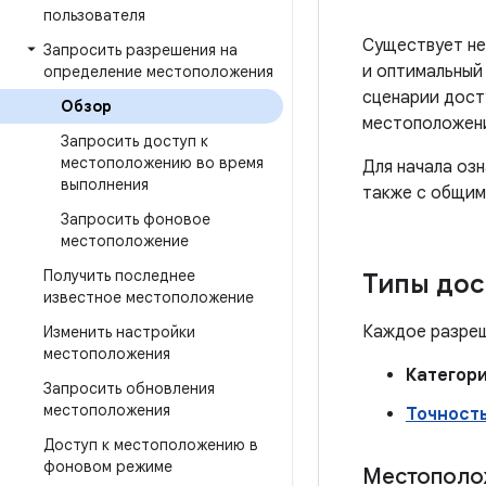
пользователя
Существует не
Запросить разрешения на
и оптимальный
определение местоположения
сценарии дост
Обзор
местоположени
Запросить доступ к
местоположению во время
Для начала оз
выполнения
также с общим
Запросить фоновое
местоположение
Получить последнее
Типы дос
известное местоположение
Каждое разреш
Изменить настройки
местоположения
Категор
Запросить обновления
местоположения
Точност
Доступ к местоположению в
фоновом режиме
Местополож