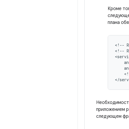
Кроме то
следующем
плана обя
<!--
<!--
R
an
<!
Необходимость
приложением 
следующем фра