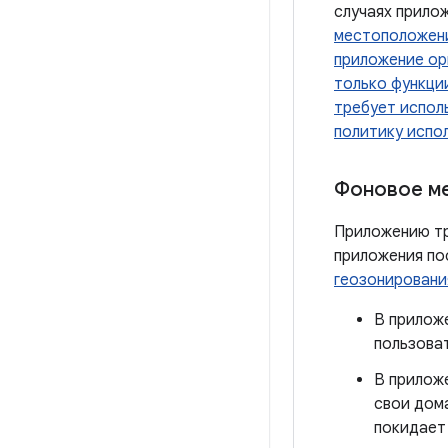
случаях прило
местоположени
приложение ори
только функци
требует испол
политику испо
Фоновое м
Приложению тр
приложения по
геозонировани
В прилож
пользова
В прилож
свои дом
покидает 