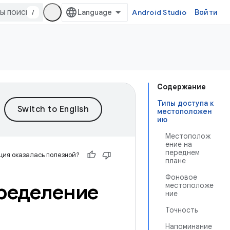
/
Android Studio
Войти
Содержание
Типы доступа к
местоположен
ию
Местополож
ение на
переднем
ия оказалась полезной?
плане
Фоновое
ределение
местоположе
ние
Точность
Напоминание