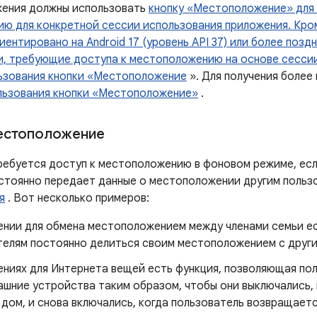
жения должны использовать
кнопку «Местоположение» для 
ю для конкретной сессии использования приложения. Кром
ентировано на Android 17 (уровень API 37) или более поз
и, требующие доступа к местоположению на основе сессии,
ьзования кнопки «Местоположение
». Для получения более
льзования кнопки «Местоположение»
.
естоположение
ебуется доступ к местоположению в фоновом режиме, есл
стоянно передает данные о местоположении другим польз
я
. Вот несколько примеров:
ении для обмена местоположением между членами семьи е
телям постоянно делиться своим местоположением с други
ениях для Интернета вещей есть функция, позволяющая по
ашние устройства таким образом, чтобы они выключались, 
дом, и снова включались, когда пользователь возвращает