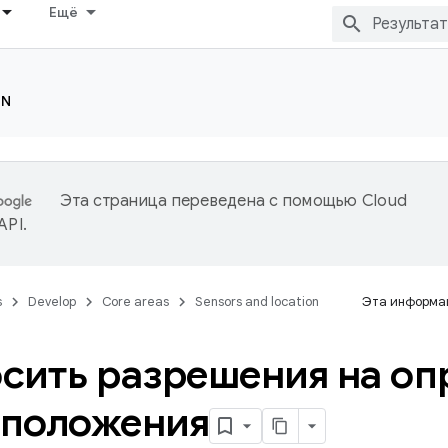
Ещё
ON
Эта страница переведена с помощью
Cloud
 API
.
s
Develop
Core areas
Sensors and location
Эта информац
сить разрешения на оп
оположения