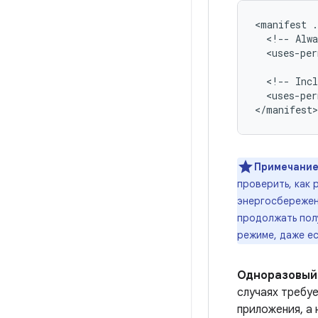
<manifest
.
<!--
Alwa
<uses-per
<!--
Incl
<uses-per
Примечание
проверить, как
энергосбережен
продолжать пол
режиме, даже ес
Одноразовый 
случаях требу
приложения, а 