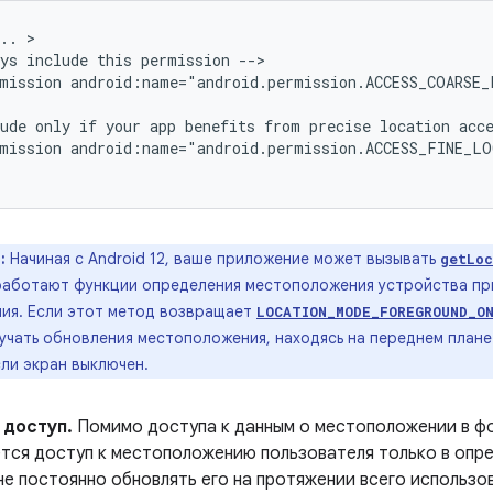
..
ys
include
this
permission
mission
android:name="android.permission.ACCESS_COARSE
ude
only
if
your
app
benefits
from
precise
location
acc
mission
android:name="android.permission.ACCESS_FINE_L
:
Начиная с Android 12, ваше приложение может вызывать
getLoc
 работают функции определения местоположения устройства пр
ия. Если этот метод возвращает
LOCATION_MODE_FOREGROUND_O
учать обновления местоположения, находясь на переднем плане
ли экран выключен.
доступ.
Помимо доступа к данным о местоположении в фо
ется доступ к местоположению пользователя только в оп
не постоянно обновлять его на протяжении всего использо