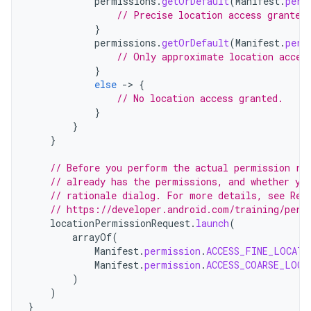
permissions
.
getOrDefault
(
Manifest
.
perm
// Precise location access granted
}
permissions
.
getOrDefault
(
Manifest
.
perm
// Only approximate location acces
}
else
-
>
{
// No location access granted.
}
}
}
// Before you perform the actual permission re
// already has the permissions, and whether yo
// rationale dialog. For more details, see Req
// https://developer.android.com/training/perm
locationPermissionRequest
.
launch
(
arrayOf
(
Manifest
.
permission
.
ACCESS_FINE_LOCATI
Manifest
.
permission
.
ACCESS_COARSE_LOCA
)
)
}