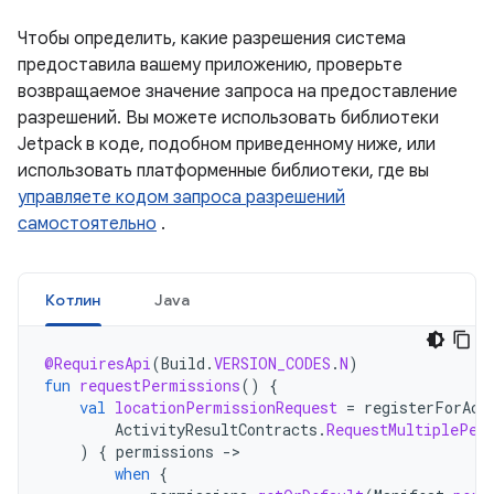
Чтобы определить, какие разрешения система
предоставила вашему приложению, проверьте
возвращаемое значение запроса на предоставление
разрешений. Вы можете использовать библиотеки
Jetpack в коде, подобном приведенному ниже, или
использовать платформенные библиотеки, где вы
управляете кодом запроса разрешений
самостоятельно
.
Котлин
Java
@RequiresApi
(
Build
.
VERSION_CODES
.
N
)
fun
requestPermissions
()
{
val
locationPermissionRequest
=
registerForAct
ActivityResultContracts
.
RequestMultiplePer
)
{
permissions
-
when
{