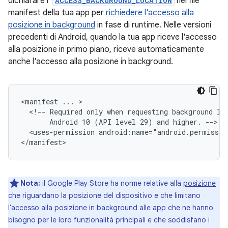
dichiarare l'
ACCESS_BACKGROUND_LOCATION
nel file
manifest della tua app per
richiedere l'accesso alla
posizione in background
in fase di runtime. Nelle versioni
precedenti di Android, quando la tua app riceve l'accesso
alla posizione in primo piano, riceve automaticamente
anche l'accesso alla posizione in background.
<manifest
...
<!--
Required
only
when
requesting
background
lo
Android
10
(API
level
29)
and
higher.
<uses-permission
android:name="android.permissio
Nota:
il Google Play Store ha norme relative alla
posizione
che riguardano la posizione del dispositivo e che limitano
l'accesso alla posizione in background alle app che ne hanno
bisogno per le loro funzionalità principali e che soddisfano i