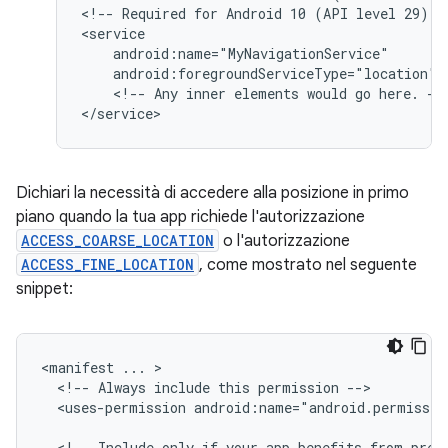
<!--
Required
for
Android
10
(API
level
29)
a
android:foregroundServiceType="location"
<!--
Any
inner
elements
would
go
here.
-->
Dichiari la necessità di accedere alla posizione in primo
piano quando la tua app richiede l'autorizzazione
ACCESS_COARSE_LOCATION
o l'autorizzazione
ACCESS_FINE_LOCATION
, come mostrato nel seguente
snippet:
<manifest
...
<!--
Always
include
this
permission
<uses-permission
android:name="android.permissio
<!--
Include
only
if
your
app
benefits
from
prec