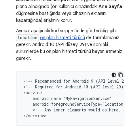
plana alındığında (ör. kullanıcı cihazındaki
Ana Sayfa
düğmesine bastığında veya cihazının ekranını
kapattığında) erişimini korur.
Ayrıca, aşağıdaki kod snippet'inde gösterildiği gibi
location
ön plan hizmeti türünü
de tanımlamanız
gerekir. Android 10 (API düzeyi 29) ve sonraki
sürümlerde bu ön plan hizmeti türünü beyan etmeniz
gerekir.
<!--
Recommended
for
Android
9
(API
level
28)
<!--
Required
for
Android
10
(API
level
29)
a
android:foregroundServiceType="location"
<!--
Any
inner
elements
would
go
here.
-->