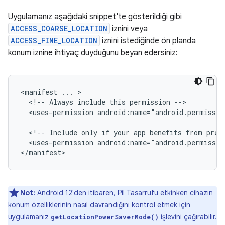
Uygulamanız aşağıdaki snippet'te gösterildiği gibi
ACCESS_COARSE_LOCATION
iznini veya
ACCESS_FINE_LOCATION
iznini istediğinde ön planda
konum iznine ihtiyaç duyduğunu beyan edersiniz:
<manifest
...
<!--
Always
include
this
permission
<uses-permission
android:name="android.permissio
<!--
Include
only
if
your
app
benefits
from
prec
<uses-permission
android:name="android.permissio
Not:
Android 12'den itibaren, Pil Tasarrufu etkinken cihazın
konum özelliklerinin nasıl davrandığını kontrol etmek için
uygulamanız
işlevini çağırabilir.
getLocationPowerSaverMode()