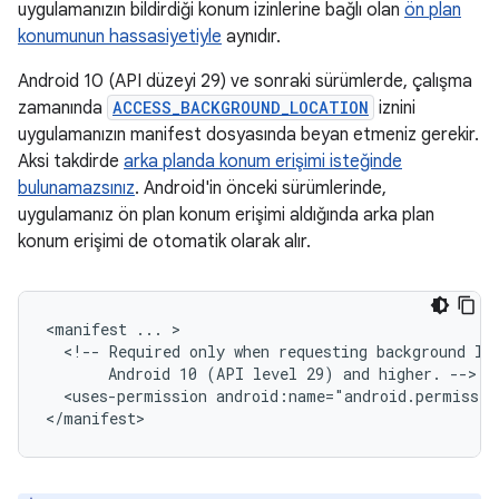
uygulamanızın bildirdiği konum izinlerine bağlı olan
ön plan
konumunun hassasiyetiyle
aynıdır.
Android 10 (API düzeyi 29) ve sonraki sürümlerde, çalışma
zamanında
ACCESS_BACKGROUND_LOCATION
iznini
uygulamanızın manifest dosyasında beyan etmeniz gerekir.
Aksi takdirde
arka planda konum erişimi isteğinde
bulunamazsınız
. Android'in önceki sürümlerinde,
uygulamanız ön plan konum erişimi aldığında arka plan
konum erişimi de otomatik olarak alır.
<manifest
...
<!--
Required
only
when
requesting
background
lo
Android
10
(API
level
29)
and
higher.
<uses-permission
android:name="android.permissio