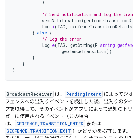
)
// Send notification and log the transi
sendNotification
(
geofenceTransitionDet
Log
.
i
(
TAG
,
geofenceTransitionDetails
)
}
else
{
// Log the error.
Log
.
e
(
TAG
,
getString
(
R
.
string
.
geofence
geofenceTransition
))
}
}
}
BroadcastReceiver
は、
PendingIntent
によってジオ
フェンスへの出入りイベントを検出した後、出入りのタイ
プを取得して、そのイベントがアプリによって通知のトリ
ガーに使用されるイベント（この場合
は、
GEOFENCE_TRANSITION_ENTER
または
GEOFENCE_TRANSITION_EXIT
）かどうかを検査します。