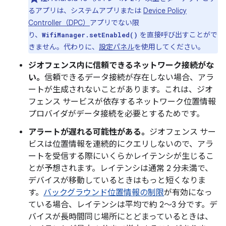
るアプリは、システムアプリまたは
Device Policy
Controller（DPC）
アプリでない限
り、
を直接呼び出すことがで
WifiManager.setEnabled()
きません。代わりに、
設定パネル
を使用してください。
ジオフェンス内に信頼できるネットワーク接続がな
い。
信頼できるデータ接続が存在しない場合、アラ
ートが生成されないことがあります。これは、ジオ
フェンス サービスが依存するネットワーク位置情報
プロバイダがデータ接続を必要とするためです。
アラートが遅れる可能性がある。
ジオフェンス サー
ビスは位置情報を連続的にクエリしないので、アラ
ートを受信する際にいくらかレイテンシが生じるこ
とが予想されます。レイテンシは通常 2 分未満で、
デバイスが移動しているときはもっと短くなりま
す。
バックグラウンド位置情報の制限
が有効になっ
ている場合、レイテンシは平均で約 2～3 分です。デ
バイスが長時間同じ場所にとどまっているときは、