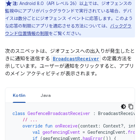
注:
Android 8.0（API レベル 26）以上では、ジオフェンスの
監視中にアプリがバックグラウンドで実行されている場合、デバ
イスは数分ごとにジオフェンス イベントに応答します。このよう
な応答の制限にアプリを適応させる方法については、
バックグラ
ウンド位置情報の制限
をご覧ください。
次のスニペットは、ジオフェンスへの出入りが発生したと
きに通知を送信する
BroadcastReceiver
の定義方法を
示しています。ユーザーが通知をクリックすると、アプリ
のメイン アクティビティが表示されます。
Kotlin
Java
class
GeofenceBroadcastReceiver
:
BroadcastReceive
// ...
override
fun
onReceive
(
context
:
Context?,
inte
val
geofencingEvent
=
GeofencingEvent
.
from
if
(
geofencingEvent
.
hasError
())
{