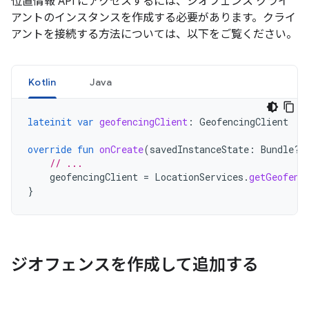
位置情報 API にアクセスするには、ジオフェンス クライ
アントのインスタンスを作成する必要があります。クライ
アントを接続する方法については、以下をご覧ください。
Kotlin
Java
lateinit
var
geofencingClient
:
GeofencingClient
override
fun
onCreate
(
savedInstanceState
:
Bundle?)
// ...
geofencingClient
=
LocationServices
.
getGeofenc
}
ジオフェンスを作成して追加する