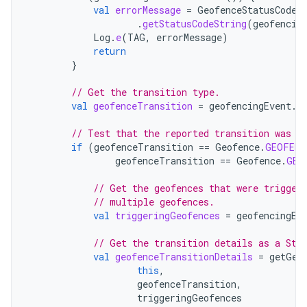
val
errorMessage
=
GeofenceStatusCodes
.
getStatusCodeString
(
geofencin
Log
.
e
(
TAG
,
errorMessage
)
return
}
// Get the transition type.
val
geofenceTransition
=
geofencingEvent
.
g
// Test that the reported transition was o
if
(
geofenceTransition
==
Geofence
.
GEOFENC
geofenceTransition
==
Geofence
.
GEO
// Get the geofences that were trigger
// multiple geofences.
val
triggeringGeofences
=
geofencingEv
// Get the transition details as a Str
val
geofenceTransitionDetails
=
getGeo
this
,
geofenceTransition
,
triggeringGeofences