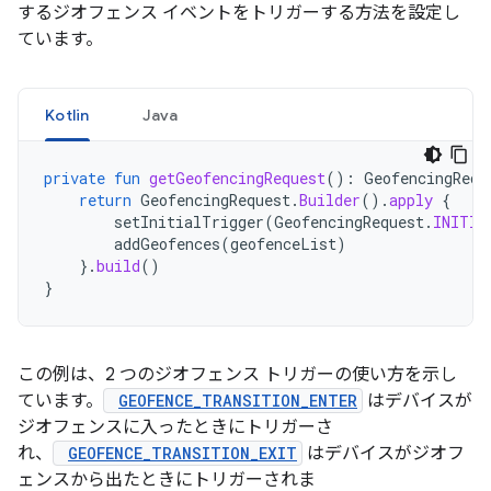
するジオフェンス イベントをトリガーする方法を設定し
ています。
Kotlin
Java
private
fun
getGeofencingRequest
():
GeofencingRequ
return
GeofencingRequest
.
Builder
().
apply
{
setInitialTrigger
(
GeofencingRequest
.
INITIA
addGeofences
(
geofenceList
)
}.
build
()
}
この例は、2 つのジオフェンス トリガーの使い方を示し
ています。
GEOFENCE_TRANSITION_ENTER
はデバイスが
ジオフェンスに入ったときにトリガーさ
れ、
GEOFENCE_TRANSITION_EXIT
はデバイスがジオフ
ェンスから出たときにトリガーされま