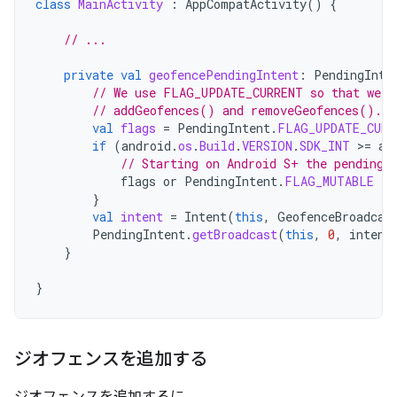
class
MainActivity
:
AppCompatActivity
()
{
// ...
private
val
geofencePendingIntent
:
PendingInte
// We use FLAG_UPDATE_CURRENT so that we g
// addGeofences() and removeGeofences().
val
flags
=
PendingIntent
.
FLAG_UPDATE_CURR
if
(
android
.
os
.
Build
.
VERSION
.
SDK_INT
>
=
an
// Starting on Android S+ the pending 
flags
or
PendingIntent
.
FLAG_MUTABLE
}
val
intent
=
Intent
(
this
,
GeofenceBroadcas
PendingIntent
.
getBroadcast
(
this
,
0
,
intent
}
}
ジオフェンスを追加する