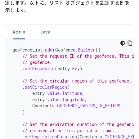
定します。以下に、リスト オブジェクトを設定する例を
示します。
Kotlin
Java
geofenceList
.
add
(
Geofence
.
Builder
()
// Set the request ID of the geofence. This is
// geofence.
.
setRequestId
(
entry
.
key
)
// Set the circular region of this geofence.
.
setCircularRegion
(
entry
.
value
.
latitude
,
entry
.
value
.
longitude
,
Constants
.
GEOFENCE_RADIUS_IN_METERS
)
// Set the expiration duration of the geofence
// removed after this period of time.
.
setExpirationDuration
(
Constants
.
GEOFENCE_EXPI