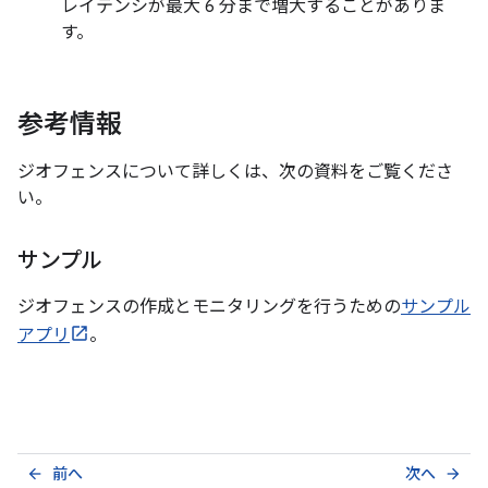
レイテンシが最大 6 分まで増大することがありま
す。
参考情報
ジオフェンスについて詳しくは、次の資料をご覧くださ
い。
サンプル
ジオフェンスの作成とモニタリングを行うための
サンプル
アプリ
。
前へ
次へ
arrow_back
arrow_forward