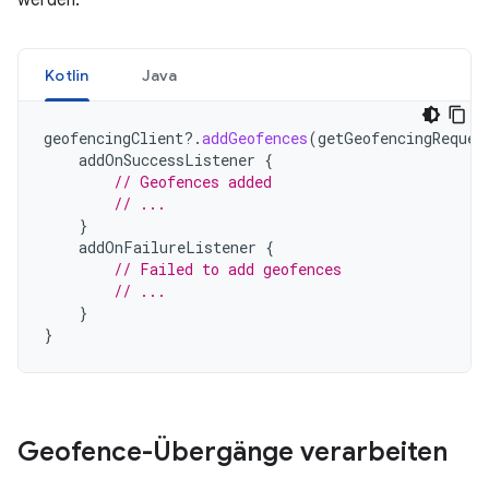
werden:
Kotlin
Java
geofencingClient
?.
addGeofences
(
getGeofencingReques
addOnSuccessListener
{
// Geofences added
// ...
}
addOnFailureListener
{
// Failed to add geofences
// ...
}
}
Geofence-Übergänge verarbeiten