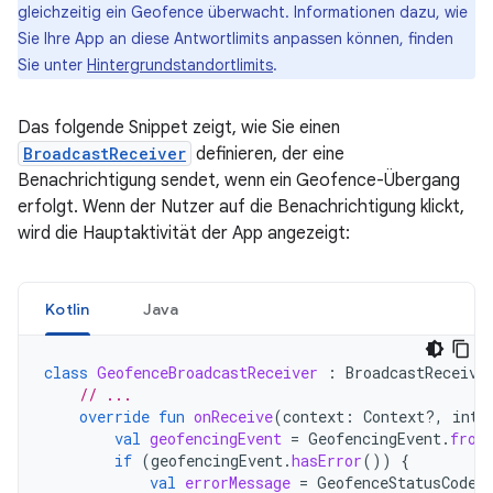
gleichzeitig ein Geofence überwacht. Informationen dazu, wie
Sie Ihre App an diese Antwortlimits anpassen können, finden
Sie unter
Hintergrundstandortlimits
.
Das folgende Snippet zeigt, wie Sie einen
BroadcastReceiver
definieren, der eine
Benachrichtigung sendet, wenn ein Geofence-Übergang
erfolgt. Wenn der Nutzer auf die Benachrichtigung klickt,
wird die Hauptaktivität der App angezeigt:
Kotlin
Java
class
GeofenceBroadcastReceiver
:
BroadcastReceive
// ...
override
fun
onReceive
(
context
:
Context?,
inte
val
geofencingEvent
=
GeofencingEvent
.
from
if
(
geofencingEvent
.
hasError
())
{
val
errorMessage
=
GeofenceStatusCodes