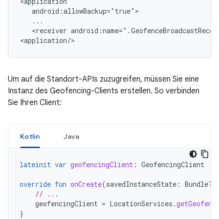
<receiver
android:name=".GeofenceBroadcastReceiv
<application/>
Um auf die Standort-APIs zuzugreifen, müssen Sie eine
Instanz des Geofencing-Clients erstellen. So verbinden
Sie Ihren Client:
Kotlin
Java
lateinit
var
geofencingClient
:
GeofencingClient
override
fun
onCreate
(
savedInstanceState
:
Bundle?)
// ...
geofencingClient
=
LocationServices
.
getGeofenc
}