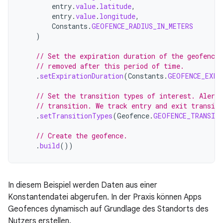
entry
.
value
.
latitude
,
entry
.
value
.
longitude
,
Constants
.
GEOFENCE_RADIUS_IN_METERS
)
// Set the expiration duration of the geofence
// removed after this period of time.
.
setExpirationDuration
(
Constants
.
GEOFENCE_EXPI
// Set the transition types of interest. Alerts
// transition. We track entry and exit transit
.
setTransitionTypes
(
Geofence
.
GEOFENCE_TRANSIT
// Create the geofence.
.
build
())
In diesem Beispiel werden Daten aus einer
Konstantendatei abgerufen. In der Praxis können Apps
Geofences dynamisch auf Grundlage des Standorts des
Nutzers erstellen.