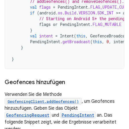
// addGeofences() and removeGeofences().
val
flags
=
PendingIntent
.
FLAG_UPDATE_CURR
if
(
android
.
os
.
Build
.
VERSION
.
SDK_INT
>
=
an
// Starting on Android S+ the pending 
flags
or
PendingIntent
.
FLAG_MUTABLE
}
val
intent
=
Intent
(
this
,
GeofenceBroadcas
PendingIntent
.
getBroadcast
(
this
,
0
,
intent
}
}
Geofences hinzufügen
Verwenden Sie die Methode
, um Geofences
GeofencingClient.addGeofences()
hinzuzufügen. Geben Sie das Objekt
GeofencingRequest
und
PendingIntent
an. Das
folgende Snippet zeigt, wie die Ergebnisse verarbeitet