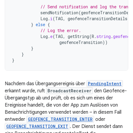
// Send notification and log the transi
sendNotification
(
geofenceTransitionDet
Log
.
i
(
TAG
,
geofenceTransitionDetails
)
}
else
{
// Log the error.
Log
.
e
(
TAG
,
getString
(
R
.
string
.
geofence
geofenceTransition
))
}
}
}
Nachdem das Übergangsereignis über
PendingIntent
erkannt wurde, ruft
BroadcastReceiver
den Geofence-
Übergangstyp ab und prüft, ob es sich um eines der
Ereignisse handelt, die von der App zum Auslösen von
Benachrichtigungen verwendet werden – in diesem Fall
entweder
GEOFENCE_TRANSITION_ENTER
oder
GEOFENCE_TRANSITION_EXIT
. Der Dienst sendet dann