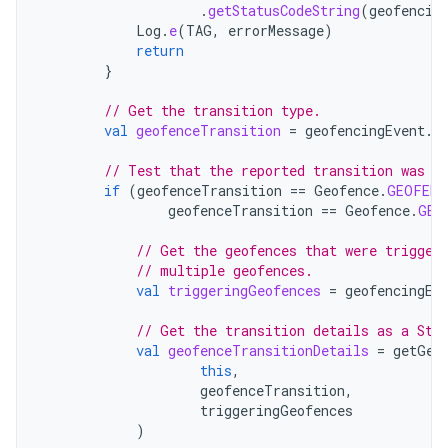
.
getStatusCodeString
(
geofencin
Log
.
e
(
TAG
,
errorMessage
)
return
}
// Get the transition type.
val
geofenceTransition
=
geofencingEvent
.
g
// Test that the reported transition was o
if
(
geofenceTransition
==
Geofence
.
GEOFENC
geofenceTransition
==
Geofence
.
GEO
// Get the geofences that were trigger
// multiple geofences.
val
triggeringGeofences
=
geofencingEv
// Get the transition details as a Str
val
geofenceTransitionDetails
=
getGeo
this
,
geofenceTransition
,
triggeringGeofences
)