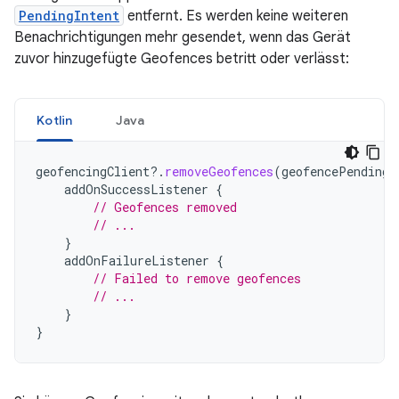
PendingIntent
entfernt. Es werden keine weiteren
Benachrichtigungen mehr gesendet, wenn das Gerät
zuvor hinzugefügte Geofences betritt oder verlässt:
Kotlin
Java
geofencingClient
?.
removeGeofences
(
geofencePendingI
addOnSuccessListener
{
// Geofences removed
// ...
}
addOnFailureListener
{
// Failed to remove geofences
// ...
}
}