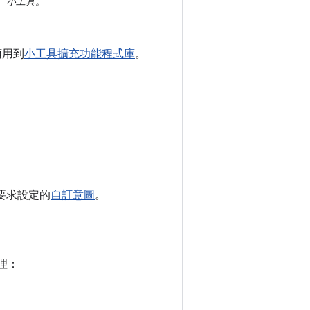
小工具。
須用到
小工具擴充功能程式庫
。
行要求設定的
自訂意圖
。
理：