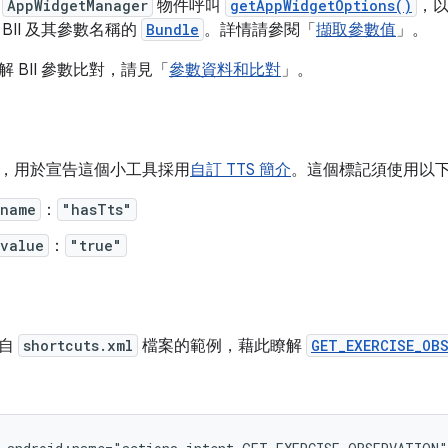
的
AppWidgetManager
物件呼叫
getAppWidgetOptions()
，
BII 及其參數名稱的
Bundle
。詳情請參閱「
擷取參數值
」。
 BII 參數比對，請見「
參數資料和比對
」。
，用於宣告這個小工具採用
自訂 TTS 簡介
。這個標記須使用以
:name
：
"hasTts"
:value
：
"true"
取自
shortcuts.xml
檔案的範例，藉此瞭解
GET_EXERCISE_OB