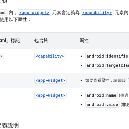
定義
xml
內，
<app-widget>
元素會定義為
<capability>
元素內
使用以下屬性：
s.xml」標記
包含於
屬性
t>
<capability>
android:identifie
android:targetCla
<app-widget>
如要查看屬性，請參閱
<app-widget>
android:name
(僅適
android:value
(非
定義說明