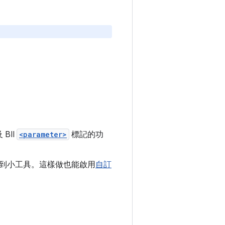
。
BII
<parameter>
標記的功
數傳遞到小工具。這樣做也能啟用
自訂