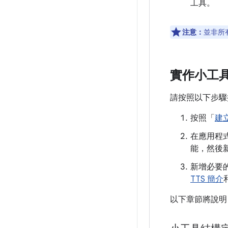
工具。
注意：
並非所
實作小工
請按照以下步驟
按照「
建
在應用程
能，然後
新增必要
TTS 簡介
以下章節將說