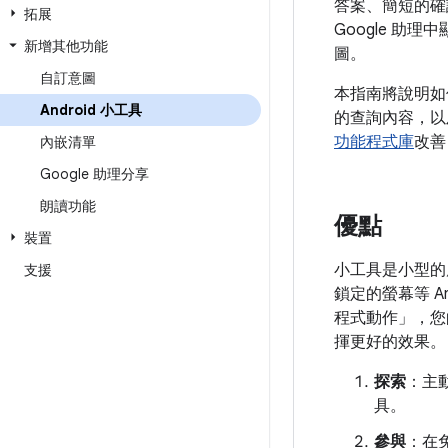
答案、簡短的確
拓展
Google 助理
新增其他功能
圖。
自訂意圖
本指南將說明如何
Android 小工具
的查詢內容，以
功能程式庫
改善
內嵌清單
Google 助理分享
朗讀功能
優點
裝置
小工具是小型的
支援
鎖定的螢幕等 A
程式動作」，您的
揮更好的效果。
探索
：主
具。
參與
：在免