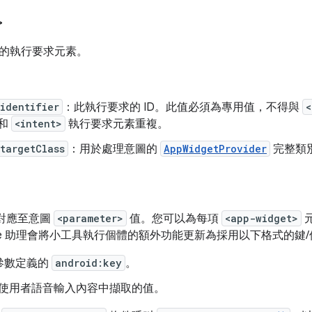
>
的執行要求元素。
identifier
：此執行要求的 ID。此值必須為專用值，不得與
<
和
<intent>
執行要求元素重複。
targetClass
：用於處理意圖的
AppWidgetProvider
完整類
參數對應至意圖
<parameter>
值。您可以為每項
<app-widget>
元
gle 助理會將小工具執行個體的額外功能更新為採用以下格式的鍵
參數定義的
android:key
。
 從使用者語音輸入內容中擷取的值。