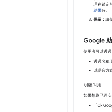
理在鎖定
結果
時。
保留：
讓
Googl
使用者可以透過兩
透過名稱
以語音方式
明確叫用
如果想為已經安
「Ok G