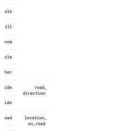
thole
dkill
snow
hicle
ather
_
side
road
_
direction
_
side
_
road
location
_
on
_
road