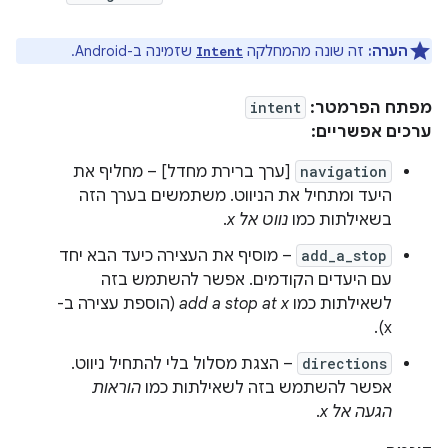
הערה:
זה שונה מהמחלקה
שזמינה ב-Android.
Intent
מפתח הפרמטר:
intent
ערכים אפשריים:
navigation
[ערך ברירת מחדל] – מחליף את
היעד ומתחיל את הניווט. משתמשים בערך הזה
בשאילתות כמו
נווט אל x
.
add_a_stop
– מוסיף את העצירה כיעד הבא יחד
עם היעדים הקודמים. אפשר להשתמש בזה
לשאילתות כמו
add a stop at x
(הוספת עצירה ב-
x).
directions
– הצגת מסלול בלי להתחיל ניווט.
אפשר להשתמש בזה לשאילתות כמו
הוראות
הגעה אל x
.