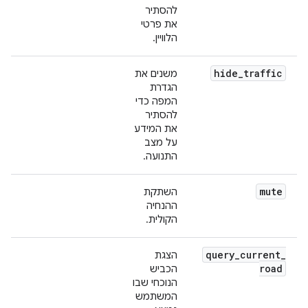
להסתיר
את פרטי
הלוויין.
hide
_
traffic
משנים את
הגדרת
המפה כדי
להסתיר
את המידע
על מצב
התנועה.
mute
השתקת
ההנחיה
הקולית.
query
_
current
_
הצגת
road
הכביש
הנוכחי שבו
המשתמש