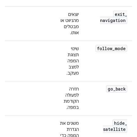
exit
_
יוצאים
navigation
מהניווט או
מבטלים
אותו.
follow
_
mode
שינוי
תצוגת
המפה
למצב
מעקב.
go
_
back
חזרה
לפעולה
הקודמת
במפה.
hide
_
משנים את
satellite
הגדרת
המפה כדי