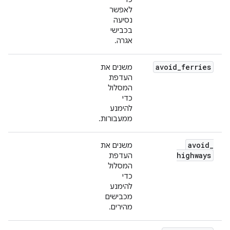
לאפשר
נסיעה
בכבישי
אגרה.
avoid
_
ferries
משנים את
העדפת
המסלול
כדי
להימנע
ממעבורות.
avoid
_
משנים את
highways
העדפת
המסלול
כדי
להימנע
מכבישים
מהירים.