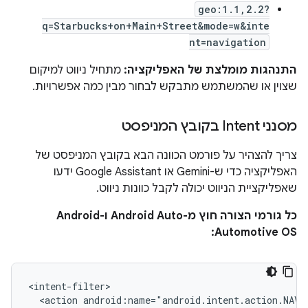
geo:1.1,2.2?
q=Starbucks+on+Main+Street&mode=w&inte
nt=navigation
התנהגות מומלצת של האפליקציה:
מתחיל ניווט למיקום
שצוין או שהמשתמש מתבקש לבחור מבין כמה אפשרויות.
מסנני Intent בקובץ המניפסט
צריך להצהיר על פורמט הכוונה הבא בקובץ המניפסט של
האפליקציה כדי ש-Gemini או Google Assistant ידעו
שאפליקציית הניווט יכולה לקבל כוונות ניווט.
כל גורמי הצורה חוץ מ-Android Auto ו-Android
Automotive OS:
<action
android:name="android.intent.action.NAVI