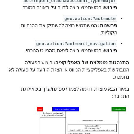
act=report_crash&accident_type=major
פירוש:
המשתמש רוצה לדווח על תאונה חמורה.
geo.action:?act=mute
פרשנות:
המשתמש רוצה להשתיק את ההנחיות
הקוליות.
geo.action:?act=exit_navigation
פירוש:
המשתמש רוצה לצאת מהניווט הנוכחי.
התנהגות מומלצת של האפליקציה:
ביצוע הפעולה
המבוקשת באפליקציית הניווט או הצגת הודעה על פעולה לא
נתמכת.
באיור הבא מוצגת דוגמה לצמדי מפתח/ערך בשאילתת
התגובה: