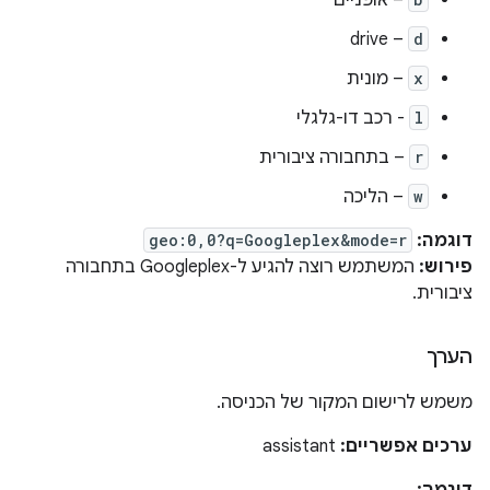
– drive
d
x
– מונית
l
- רכב דו-גלגלי
r
– בתחבורה ציבורית
w
– הליכה
דוגמה:
geo:0,0?q=Googleplex&mode=r
פירוש:
המשתמש רוצה להגיע ל-Googleplex בתחבורה
ציבורית.
הערך
משמש לרישום המקור של הכניסה.
ערכים אפשריים:
assistant
דוגמה: