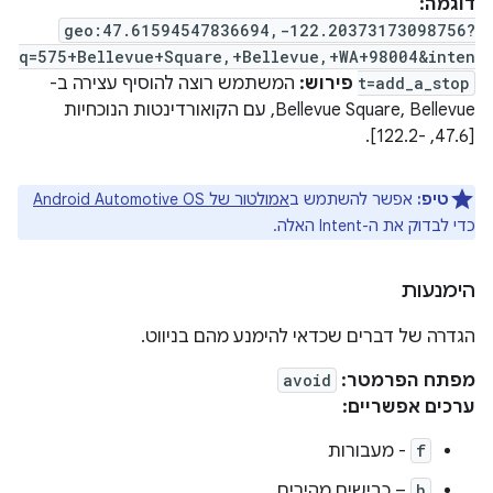
דוגמה:
geo:47.61594547836694,-122.20373173098756?
q=575+Bellevue+Square,+Bellevue,+WA+98004&inten
t=add_a_stop
פירוש:
המשתמש רוצה להוסיף עצירה ב-
Bellevue Square, Bellevue, עם הקואורדינטות הנוכחיות
[47.6, -122.2].
טיפ:
אפשר להשתמש ב
אמולטור של Android Automotive OS
כדי לבדוק את ה-Intent האלה.
הימנעות
הגדרה של דברים שכדאי להימנע מהם בניווט.
מפתח הפרמטר:
avoid
ערכים אפשריים:
f
- מעבורות
h
– כבישים מהירים