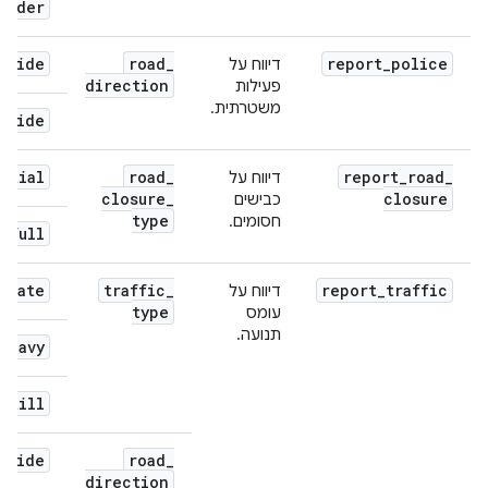
ulder
_
side
road
_
report
_
police
דיווח על
direction
פעילות
משטרתית.
_
side
artial
road
_
report
_
road
_
דיווח על
closure
_
closure
כבישים
type
חסומים.
full
erate
traffic
_
report_traffic
דיווח על
type
עומס
תנועה.
heavy
still
_
side
road
_
direction