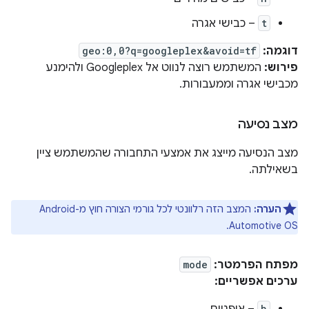
t
– כבישי אגרה
דוגמה:
geo:0,0?q=googleplex&avoid=tf
פירוש:
המשתמש רוצה לנווט אל Googleplex ולהימנע
מכבישי אגרה וממעבורות.
מצב נסיעה
מצב הנסיעה מייצג את אמצעי התחבורה שהמשתמש ציין
בשאילתה.
הערה:
המצב הזה רלוונטי לכל גורמי הצורה חוץ מ-Android
Automotive OS.
מפתח הפרמטר:
mode
ערכים אפשריים:
b
– אופניים