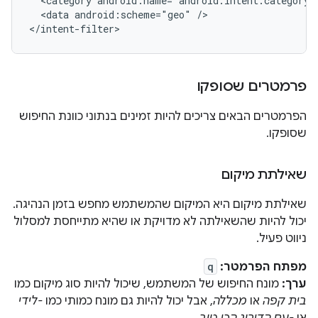
<category
<data
android:scheme="geo"
/>

פרמטרים שסופקו
הפרמטרים הבאים צריכים להיות זמינים בנתוני כוונת החיפוש
שסופקו.
שאילתת מיקום
שאילתת מיקום היא המיקום שהמשתמש מחפש בזמן הנהיגה.
יכול להיות שהשאילתה לא מדויקת או שהיא מתייחסת למסלול
ניווט פעיל.
מפתח הפרמטר:
q
ערך:
מונח החיפוש של המשתמש, שיכול להיות סוג מיקום כמו
בית קפה
או
מכללה
, אבל יכול להיות גם מונח כמותי כמו
-לידי
או
-עם הדירוג הכי טוב
.