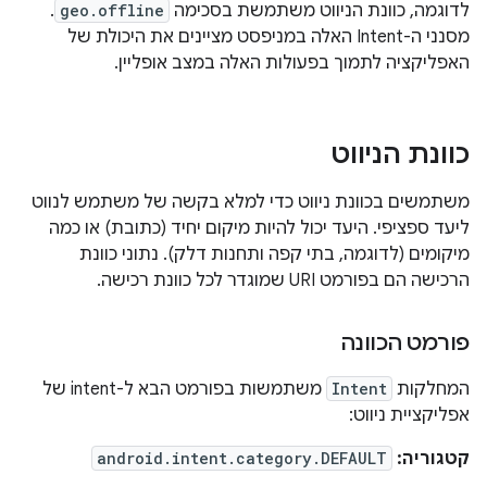
לדוגמה, כוונת הניווט משתמשת בסכימה
geo.offline
.
מסנני ה-Intent האלה במניפסט מציינים את היכולת של
האפליקציה לתמוך בפעולות האלה במצב אופליין.
כוונת הניווט
משתמשים בכוונת ניווט כדי למלא בקשה של משתמש לנווט
ליעד ספציפי. היעד יכול להיות מיקום יחיד (כתובת) או כמה
מיקומים (לדוגמה, בתי קפה ותחנות דלק). נתוני כוונת
הרכישה הם בפורמט URI שמוגדר לכל כוונת רכישה.
פורמט הכוונה
המחלקות
Intent
משתמשות בפורמט הבא ל-intent של
אפליקציית ניווט:
קטגוריה:
android.intent.category.DEFAULT