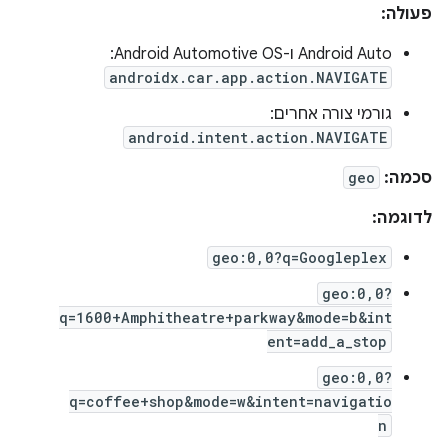
פעולה:
‫Android Auto ו-Android Automotive OS:
androidx.car.app.action.NAVIGATE
גורמי צורה אחרים:
android.intent.action.NAVIGATE
סכמה:
geo
לדוגמה:
geo:0,0?q=Googleplex
geo:0,0?
q=1600+Amphitheatre+parkway&mode=b&int
ent=add_a_stop
geo:0,0?
q=coffee+shop&mode=w&intent=navigatio
n