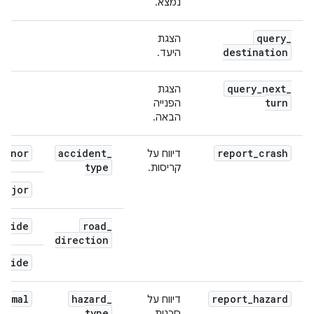
נמצא.
query
_
הצגת
destination
היעד.
query
_
next
_
הצגת
turn
הפנייה
הבאה.
minor
accident
_
report
_
crash
דיווח על
type
קריסות.
major
_
side
road
_
direction
_
side
nimal
hazard
_
report
_
hazard
דיווח על
type
סכנות.