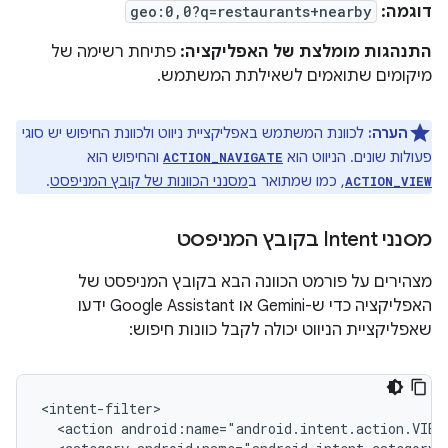
דוגמה:
geo:0,0?q=restaurants+nearby
התנהגות מומלצת של האפליקציה:
פתיחת רשימה של
מיקומים שתואמים לשאילתת המשתמש.
הערה:
לכוונת המשתמש באפליקציית ניווט ולכוונת החיפוש יש סוגי
פעולות שונים. הניווט הוא
והחיפוש הוא
ACTION_NAVIGATE
, כמו שמתואר ב
מסנני הכוונות של קובץ המניפסט
.
ACTION_VIEW
מסנני Intent בקובץ המניפסט
מצהירים על פורמט הכוונה הבא בקובץ המניפסט של
האפליקציה כדי ש-Gemini או Google Assistant ידעו
שאפליקציית הניווט יכולה לקבל כוונות חיפוש:
<action
android:name="android.intent.action.VIEW