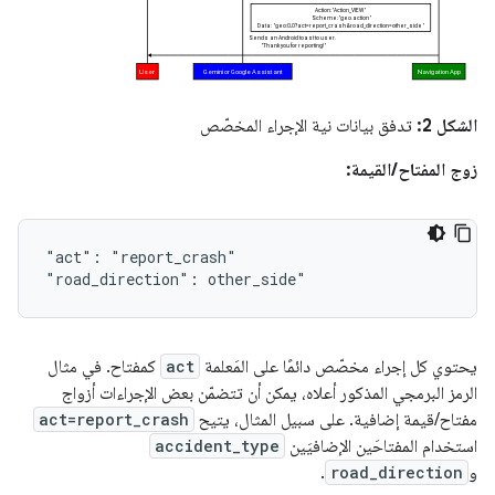
الشكل 2:
تدفق بيانات نية الإجراء المخصّص
زوج المفتاح/القيمة:
"act":
"report_crash"

"road_direction":
يحتوي كل إجراء مخصّص دائمًا على المَعلمة
act
كمفتاح. في مثال
الرمز البرمجي المذكور أعلاه، يمكن أن تتضمّن بعض الإجراءات أزواج
مفتاح/قيمة إضافية. على سبيل المثال، يتيح
act=report_crash
استخدام المفتاحَين الإضافيَين
accident_type
و
road_direction
.