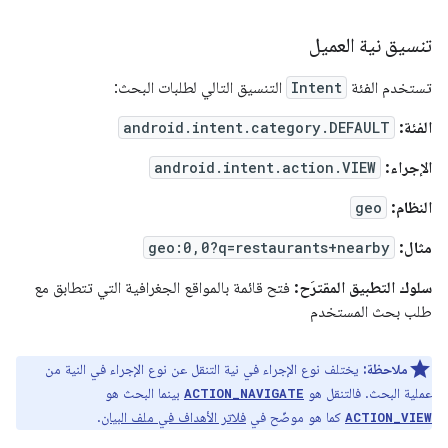
تنسيق نية العميل
تستخدم الفئة
Intent
التنسيق التالي لطلبات البحث:
الفئة:
android.intent.category.DEFAULT
الإجراء:
android.intent.action.VIEW
النظام:
geo
مثال:
geo:0,0?q=restaurants+nearby
سلوك التطبيق المقترَح:
فتح قائمة بالمواقع الجغرافية التي تتطابق مع
طلب بحث المستخدم
ملاحظة:
يختلف نوع الإجراء في نية التنقل عن نوع الإجراء في النية من
عملية البحث. فالتنقل هو
بينما البحث هو
ACTION_NAVIGATE
كما هو موضّح في
فلاتر الأهداف في ملف البيان
.
ACTION_VIEW