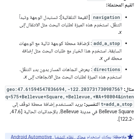
القيم المحتملة:
navigation
[القيمة التلقائية]: تستبدل الوجهة وتبدأ
التنقّل. استخدِم هذه الميزة لطلبات البحث مثل
الانتقال إلى
.
x
add_a_stop
: لإضافة محطة كوجهة تالية مع الوجهات
السابقة، استخدِم هذا الخيار مع طلبات البحث مثل
إضافة
محطة في x
.
directions
: يعرض اتجاهات المسار بدون بدء التنقّل.
استخدِم هذه الميزة لطلبات البحث مثل
الاتجاهات إلى x
.
مثال:
geo:47.61594547836694,-122.20373173098756?
q=575+Bellevue+Square,+Bellevue,+WA+98004&inten
t=add_a_stop
التفسير:
يريد المستخدم إضافة محطة توقّف إلى
Bellevue Square في مدينة Bellevue، بالإحداثيات الحالية [47.6,
-122.2].
ملاحظة:
يمكنك استخدام
محاكي نظام التشغيل Android Automotive