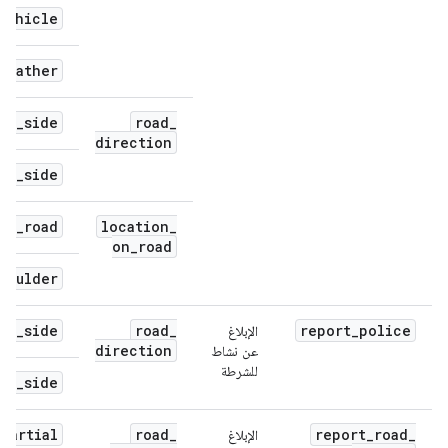
vehicle
weather
is
_
side
road
_
direction
er
_
side
on
_
road
location
_
on
_
road
houlder
is
_
side
road
_
report
_
police
الإبلاغ
direction
عن نشاط
للشرطة
er
_
side
partial
road
_
report
_
road
_
الإبلاغ