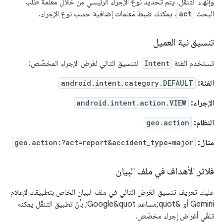
وإنهاء التنقّل. يتم تحديد نوع الإجراء الرئيسي من خلال مَعلمة طلب
البحث
act
. يمكنك ضبط مَعلمات إضافية حسب نوع الإجراء.
تنسيق نية العميل
تستخدم الفئة
Intent
التنسيق التالي لغرض الإجراء المخصّص:
الفئة:
android.intent.category.DEFAULT
الإجراء:
android.intent.action.VIEW
النظام:
geo.action
مثال:
geo.action:?act=report&accident_type=major
فلاتر الأهداف في ملف البيان
عليك تعريف تنسيق الغرض التالي في ملف البيان الخاص بتطبيقك لإعلام
Gemini أو &quot;مساعد Google&quot; بأنّ تطبيق التنقّل يمكنه
تلقّي أغراض إجراء مخصّص.