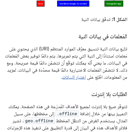
الشكل 1:
تدفّق بيانات النية
المَعلمات في بيانات النية
تتّبع بيانات النية تنسيق معرّف الموارد المنتظم (URI) الذي يحتوي على
مَعلمات استنادًا إلى النية التي يتم تمريرها. يتم دائمًا توفير بعض المَعلمات
في البيانات، ما يعني أنّه يمكنك توقّع أن تتضمّن دائمًا قيمة صريحة. ومع
ذلك، لا تتضمّن المَعلمات الاختيارية دائمًا قيمة محدّدة في البيانات. لمزيد
من المعلومات، اطّلِع على
اختبار البيانات
.
الطلبات بلا إنترنت
تتوفّر صيغ بلا إنترنت لجميع الأهداف المُدرَجة في هذه الصفحة. يمكنك
التمييز بينها من خلال إضافة
.offline
إلى مخططها. على سبيل
المثال، يستخدم الغرض من التنقّل المخطط
geo.offline
. تشير
فلاتر الأهداف هذه في البيان إلى قدرة التطبيق على تنفيذ هذه الإجراءات