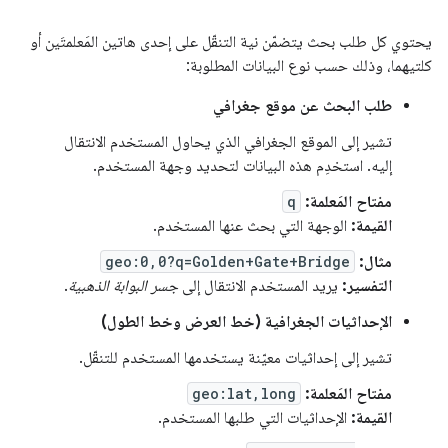
يحتوي كل طلب بحث يتضمّن نية التنقّل على إحدى هاتين المَعلمتَين أو
كلتيهما، وذلك حسب نوع البيانات المطلوبة:
طلب البحث عن موقع جغرافي
تشير إلى الموقع الجغرافي الذي يحاول المستخدم الانتقال
إليه. استخدِم هذه البيانات لتحديد وجهة المستخدم.
مفتاح المَعلمة:
q
القيمة:
الوجهة التي بحث عنها المستخدم.
مثال:
geo:0,0?q=Golden+Gate+Bridge
التفسير:
يريد المستخدم الانتقال إلى
جسر البوابة الذهبية
.
الإحداثيات الجغرافية (خط العرض وخط الطول)
تشير إلى إحداثيات معيّنة يستخدمها المستخدم للتنقّل.
مفتاح المَعلمة:
geo:lat,long
القيمة:
الإحداثيات التي طلبها المستخدم.