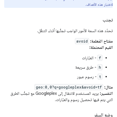
لاختبار هذه الأهداف.
تجنب
تحدّد هذه السمة الأمور الواجب تجنُّبها أثناء التنقّل.
مفتاح المَعلمة:
avoid
القيم المحتملة:
f
- العبّارات
h
- طرق سريعة
t
- رسوم عبور
مثال:
geo:0,0?q=googleplex&avoid=tf
التفسير:
يريد المستخدم الانتقال إلى Googleplex مع تجنُّب الطرق
التي يتم فيها تحصيل رسوم والعبّارات.
وضع السفر