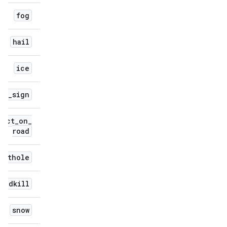
fog
hail
ice
ng
_
sign
ject
_
on
_
road
pothole
roadkill
snow