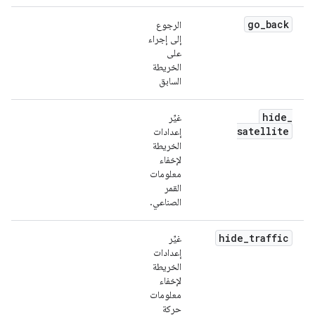
go
_
back
الرجوع
إلى إجراء
على
الخريطة
السابق
hide
_
غيِّر
satellite
إعدادات
الخريطة
لإخفاء
معلومات
القمر
الصناعي.
hide
_
traffic
غيِّر
إعدادات
الخريطة
لإخفاء
معلومات
حركة