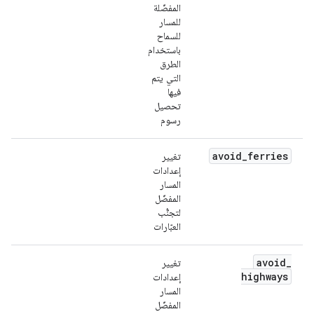
المفضّلة
للمسار
للسماح
باستخدام
الطرق
التي يتم
فيها
تحصيل
رسوم
avoid
_
ferries
تغيير
إعدادات
المسار
المفضّل
لتجنُّب
العبّارات
avoid
_
تغيير
highways
إعدادات
المسار
المفضّل