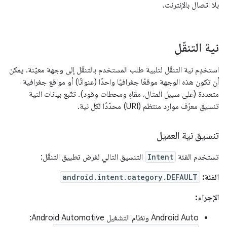
بلا اتصال بالإنترنت.
نية التنقّل
استخدِم نية التنقّل لتلبية طلب المستخدم بالتنقّل إلى وجهة معيّنة. يمكن
أن تكون هذه الوجهة موقعًا جغرافيًا واحدًا (عنوانًا) أو مواقع جغرافية
متعددة (على سبيل المثال، مقاهٍ ومحطات وقود). تتّبع بيانات النية
تنسيق معرّف موارد منتظم (URI) محدّدًا لكل نية.
تنسيق نية العميل
تستخدم الفئة
Intent
التنسيق التالي لغرض تطبيق التنقّل:
الفئة:
android.intent.category.DEFAULT
الإجراء:
‫Android Auto ونظام التشغيل Android Automotive: