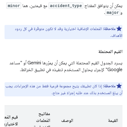
يمكن أن يتوافق المفتاح
accident_type
مع قيمتين، هما
minor
و
major
.
ملاحظة:
المَعلمات الإضافية اختيارية وقد لا تكون متوفّرة في كل ردود
الأهداف.
القيم المحتملة
يسرد الجدول القيم المحتملة التي يمكن أن يمرّرها Gemini أو "مساعد
Google" كإجراء يحاول المستخدم تنفيذه في تطبيق الخرائط.
ملاحظة:
إذا كان تطبيقك يتيح مجموعة فرعية فقط من هذه الإجراءات، يجب
أن يبلغ المستخدم بذلك عند طلبه إجراءً غير متاح.
مفاتيح
قيم المَعلم
القيمة
الوصف
المَعلمات
الاختيارية