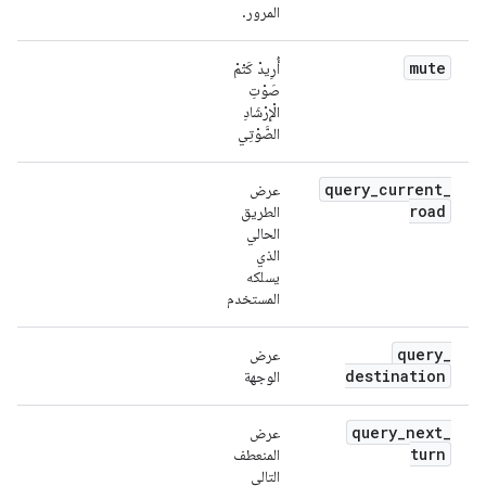
المرور.
mute
أُرِيدْ كَتْمْ
صَوْتِ
الْإِرْشَادِ
الصَّوْتِي
query
_
current
_
عرض
road
الطريق
الحالي
الذي
يسلكه
المستخدم
query
_
عرض
destination
الوجهة
query
_
next
_
عرض
turn
المنعطف
التالي