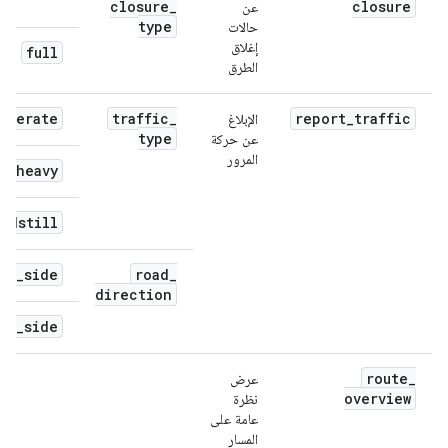
closure
_
closure
عن
type
حالات
إغلاق
full
الطرق
oderate
traffic
_
report_traffic
الإبلاغ
type
عن حركة
المرور
heavy
andstill
is
_
side
road
_
direction
er
_
side
route
_
عرض
overview
نظرة
عامة على
المسار