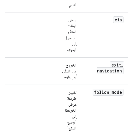
التالي
eta
عرض
الوقت
المقدَّر
للوصول
إلى
الوجهة
exit
_
الخروج
navigation
من التنقّل
أو إلغاؤه
follow
_
mode
تغيير
طريقة
عرض
الخريطة
إلى
"وضع
التتبّع"