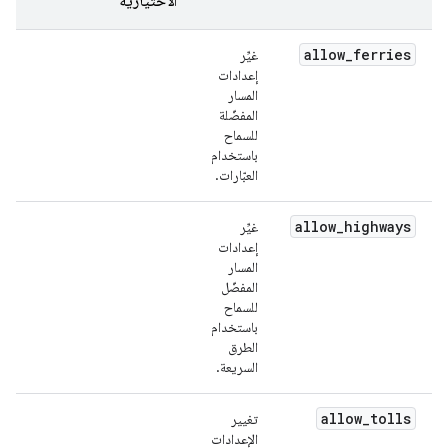
الاختيارية
allow
_
ferries
غيِّر
إعدادات
المسار
المفضّلة
للسماح
باستخدام
العبّارات.
allow
_
highways
غيِّر
إعدادات
المسار
المفضّل
للسماح
باستخدام
الطرق
السريعة.
allow
_
tolls
تغيير
الإعدادات