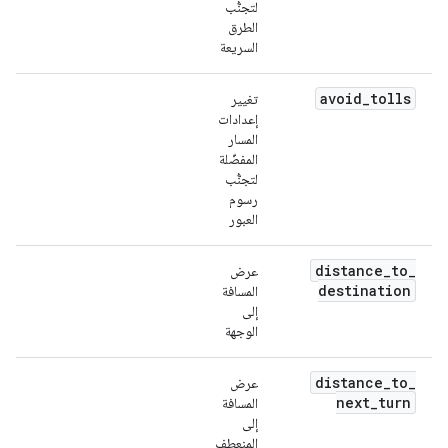
لتجنُّب
الطرق
السريعة
avoid
_
tolls
تغيير
إعدادات
المسار
المفضّلة
لتجنُّب
رسوم
العبور
distance
_
to
_
عرض
destination
المسافة
إلى
الوجهة
distance
_
to
_
عرض
next
_
turn
المسافة
إلى
المنعطف