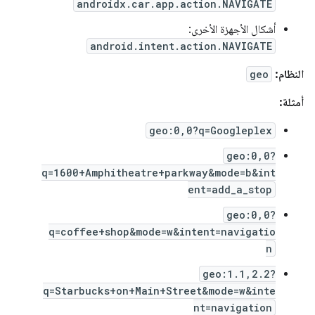
androidx.car.app.action.NAVIGATE
أشكال الأجهزة الأخرى:
android.intent.action.NAVIGATE
النظام:
geo
أمثلة:
geo:0,0?q=Googleplex
geo:0,0?
q=1600+Amphitheatre+parkway&mode=b&int
ent=add_a_stop
geo:0,0?
q=coffee+shop&mode=w&intent=navigatio
n
geo:1.1,2.2?
q=Starbucks+on+Main+Street&mode=w&inte
nt=navigation