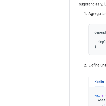
sugerencias y, l
Agrega la 
depend
...
impl
}
Define una
Kotlin
val
sh
Assi
.
s