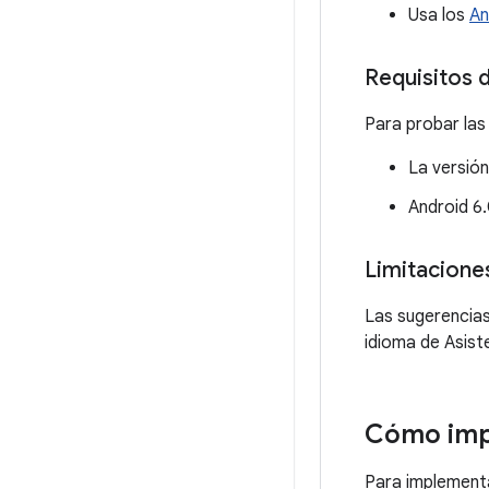
Usa los
An
Requisitos d
Para probar las 
La versión
Android 6.
Limitacione
Las sugerencias
idioma de Asiste
Cómo imp
Para implementa