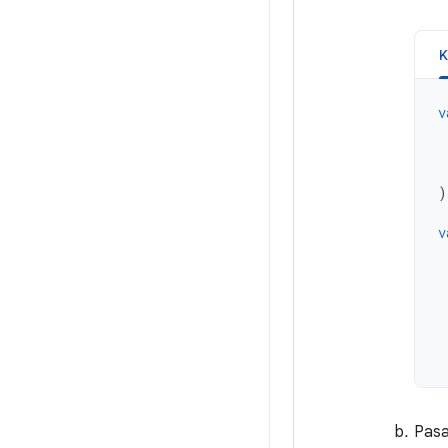
K
v
)
v
Pasa