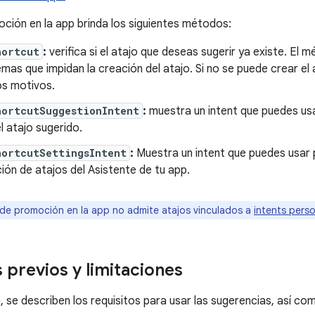
ción en la app brinda los siguientes métodos:
hortcut
:
verifica si el atajo que deseas sugerir ya existe. E
mas que impidan la creación del atajo. Si no se puede crear el 
os motivos.
hortcutSuggestionIntent
:
muestra un intent que puedes usar
l atajo sugerido.
hortcutSettingsIntent
:
Muestra un intent que puedes usar p
ión de atajos del Asistente de tu app.
de promoción en la app no admite atajos vinculados a
intents pers
 previos y limitaciones
, se describen los requisitos para usar las sugerencias, así co