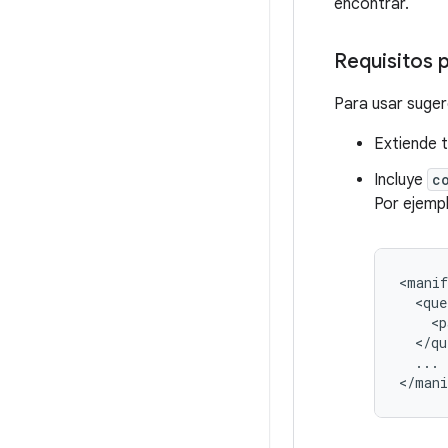
encontrar.
Requisitos p
Para usar sugere
Extiende 
Incluye
c
Por ejemp
<manif
<p
...
