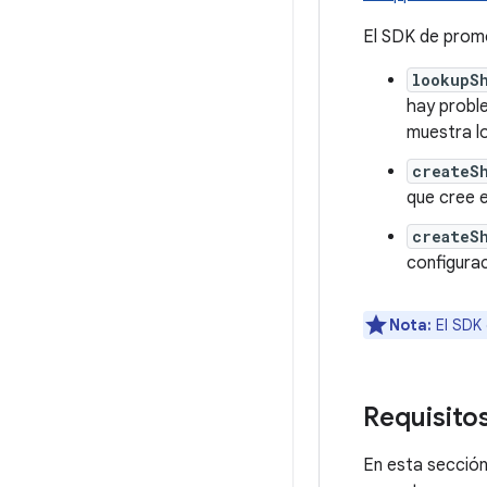
El SDK de promo
lookupS
hay proble
muestra l
createS
que cree e
createS
configurac
Nota:
El SDK 
Requisitos
En esta sección