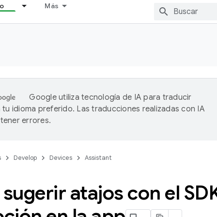
lo
Más
Google utiliza tecnología de IA para traducir
 tu idioma preferido. Las traducciones realizadas con IA
ener errores.
s
Develop
Devices
Assistant
ugerir atajos con el SD
ción en la app