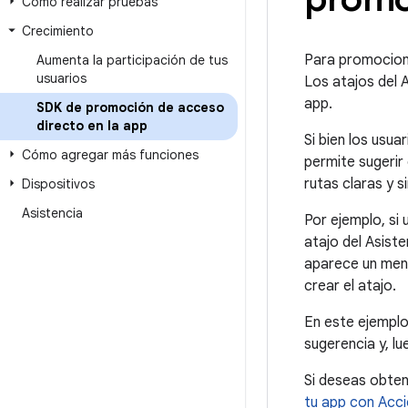
Cómo realizar pruebas
Crecimiento
Para promociona
Aumenta la participación de tus
usuarios
Los atajos del 
app.
SDK de promoción de acceso
directo en la app
Si bien los usu
Cómo agregar más funciones
permite sugerir 
rutas claras y s
Dispositivos
Asistencia
Por ejemplo, si
atajo del Asist
aparece un mens
crear el atajo.
En este ejemplo
sugerencia y, lu
Si deseas obten
tu app con Acc