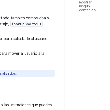
mostrar
ningún
contenido
l método también comprueba si
atajo,
lookupShortcut
 para solicitarle al usuario
ara mover al usuario a la
onalizados
.
mo las limitaciones que puedes