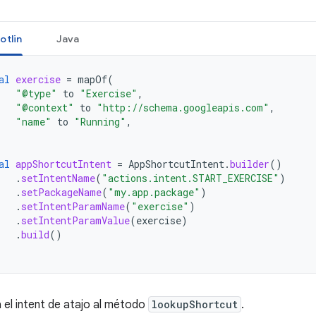
otlin
Java
al
exercise
=
mapOf
(
"@type"
to
"Exercise"
,
"@context"
to
"http://schema.googleapis.com"
,
"name"
to
"Running"
,
al
appShortcutIntent
=
AppShortcutIntent
.
builder
()
.
setIntentName
(
"actions.intent.START_EXERCISE"
)
.
setPackageName
(
"my.app.package"
)
.
setIntentParamName
(
"exercise"
)
.
setIntentParamValue
(
exercise
)
.
build
()
 el intent de atajo al método
lookupShortcut
.