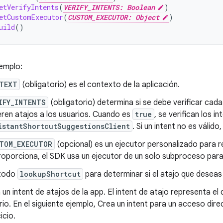
etVerifyIntents
(
VERIFY_INTENTS: Boolean
)
etCustomExecutor
(
CUSTOM_EXECUTOR: Object
)
uild
()
jemplo:
TEXT
(obligatorio) es el contexto de la aplicación.
IFY_INTENTS
(obligatorio) determina si se debe verificar cad
eren atajos a los usuarios. Cuando es
true
, se verifican los i
istantShortcutSuggestionsClient
. Si un intent no es válid
TOM_EXECUTOR
(opcional) es un ejecutor personalizado para re
roporciona, el SDK usa un ejecutor de un solo subproceso para 
étodo
lookupShortcut
para determinar si el atajo que deseas s
 un intent de atajos de la app. El intent de atajo representa el
rio. En el siguiente ejemplo, Crea un intent para un acceso dire
icio.