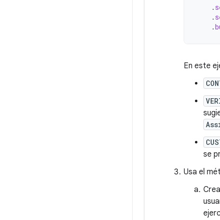
.
s
.
s
.
b
En este e
CON
VER
sugi
Ass
CUS
se p
Usa el m
Crea
usua
ejerc