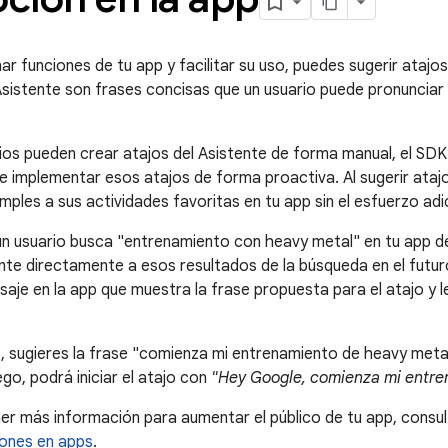
r funciones de tu app y facilitar su uso, puedes sugerir atajos
Asistente son frases concisas que un usuario puede pronunciar 
arios pueden crear atajos del Asistente de forma manual, el SD
e implementar esos atajos de forma proactiva. Al sugerir atajos
imples a sus actividades favoritas en tu app sin el esfuerzo adi
 un usuario busca "entrenamiento con heavy metal" en tu app de
ente directamente a esos resultados de la búsqueda en el futur
aje en la app que muestra la frase propuesta para el atajo y le
, sugieres la frase "comienza mi entrenamiento de heavy metal"
ego, podrá iniciar el atajo con
"Hey Google, comienza mi entre
er más información para aumentar el público de tu app, consu
iones en apps
.