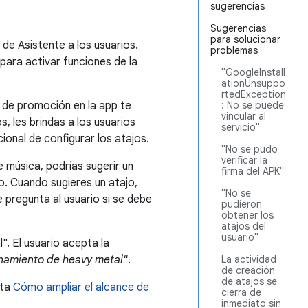
sugerencias
Sugerencias
para solucionar
 de Asistente a los usuarios.
problemas
para activar funciones de la
"GoogleInstall
ationUnsuppo
rtedException
K de promoción en la app te
: No se puede
vincular al
, les brindas a los usuarios
servicio"
cional de configurar los atajos.
"No se pudo
verificar la
 música, podrías sugerir un
firma del APK"
o. Cuando sugieres un atajo,
"No se
 pregunta al usuario si se debe
pudieron
obtener los
atajos del
usuario"
. El usuario acepta la
namiento de heavy metal"
.
La actividad
de creación
de atajos se
lta
Cómo ampliar el alcance de
cierra de
inmediato sin