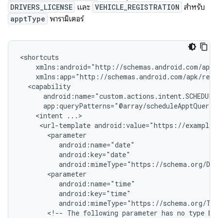
DRIVERS_LICENSE
และ
VEHICLE_REGISTRATION
สำหรับ
apptType
พารามิเตอร์
<intent
<url-template
android:value="https://example.
android:mimeType="https://schema.org/Da
android:mimeType="https://schema.org/Ti
<!--
The
following
parameter
has
no
type
be