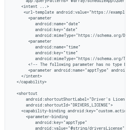
<intent
<url-template
android:value="https://example.
android:mimeType="https://schema.org/Da
android:mimeType="https://schema.org/Ti
<!--
The
following
parameter
has
no
type
be
<parameter
android:name="apptType"
android
</capability>

android:shortcutShortLabel="Driver's
<capability-binding
android:value="@string/driversLicense"