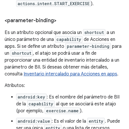
actions.intent.START_EXERCISE
).
<parameter-binding>
Es un atributo opcional que asocia un
shortcut
a un
único parámetro de una
capability
de Acciones en
apps. Si se define un atributo
parameter-binding
para
un
shortcut
, el atajo se podrá usar a fin de
proporcionar una entidad de inventario intercalado a un
parámetro de BII. Si deseas obtener más detalles,
consulta
Inventario intercalado para Acciones en apps
.
Atributos:
android:key
: Es el nombre del parámetro de BII
de la
capability
al que se asociará este atajo
(por ejemplo,
exercise.name
).
android:value
: Es el valor de la
entity
. Puede
ser una única
entity
o una lista de recursos.