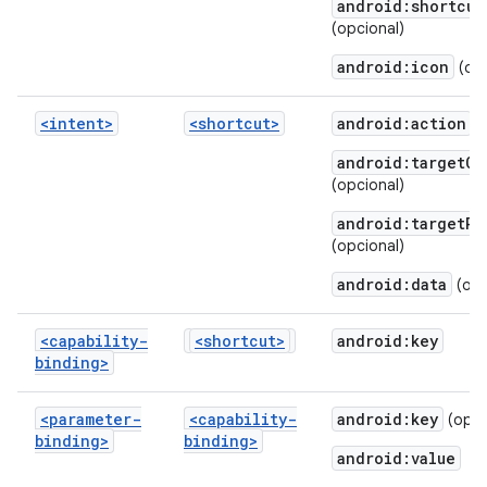
android:shortcut
(opcional)
android:icon
(opc
<intent>
<shortcut>
android:action
android:targetCl
(opcional)
android:targetPa
(opcional)
android:data
(opc
<capability-
<shortcut>
android:key
binding>
<parameter-
<capability-
android:key
(opci
binding>
binding>
android:value