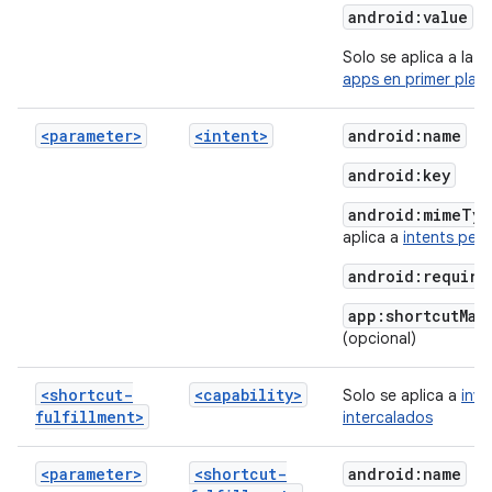
android:value
Solo se aplica a la
i
apps en primer plan
<parameter>
<intent>
android:name
android:key
android:mimeTyp
aplica a
intents per
android:require
app:shortcutMat
(opcional)
<shortcut-
<capability>
Solo se aplica a
inve
fulfillment>
intercalados
<parameter>
<shortcut-
android:name