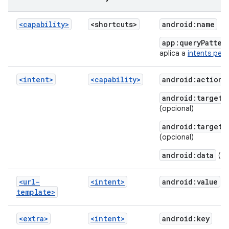
<capability>
<shortcuts>
android:name
app:queryPatter
aplica a
intents per
<intent>
<capability>
android:action
android:targetC
(opcional)
android:targetP
(opcional)
android:data
(op
<url-
<intent>
android:value
template>
<extra>
<intent>
android:key