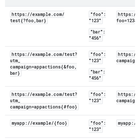
https:
/
/
example
.
com
/
"foo":
https:
/
/
test{?foo
,
bar}
"123"
foo=123&b
"bar":
"456"
https:
/
/
example
.
com
/
test?
"foo":
https:
/
/
utm
_
"123"
campaign=
campaign=appactions{&foo
,
"bar":
bar}
"456"
https:
/
/
example
.
com
/
test?
"foo":
https:
/
/
utm
_
"123"
campaign
campaign=appactions{#foo}
myapp:
/
/
example
/
{foo}
"foo":
myapp:
/
/
"123"