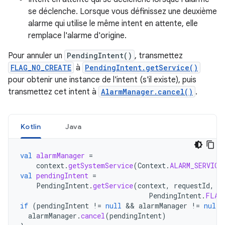
se déclenche. Lorsque vous définissez une deuxième
alarme qui utilise le même intent en attente, elle
remplace l'alarme d'origine.
Pour annuler un
PendingIntent()
, transmettez
FLAG_NO_CREATE
à
PendingIntent.getService()
pour obtenir une instance de l'intent (s'il existe), puis
transmettez cet intent à
AlarmManager.cancel()
.
Kotlin
Java
val
alarmManager
=
context
.
getSystemService
(
Context
.
ALARM_SERVICE
val
pendingIntent
=
PendingIntent
.
getService
(
context
,
requestId
,
i
PendingIntent
.
FLAG
if
(
pendingIntent
!=
null
 && 
alarmManager
!=
null
)
alarmManager
.
cancel
(
pendingIntent
)