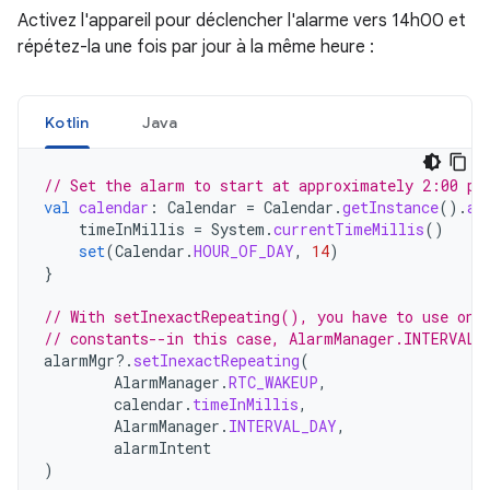
Activez l'appareil pour déclencher l'alarme vers 14h00 et
répétez-la une fois par jour à la même heure :
Kotlin
Java
// Set the alarm to start at approximately 2:00 p.
val
calendar
:
Calendar
=
Calendar
.
getInstance
().
ap
timeInMillis
=
System
.
currentTimeMillis
()
set
(
Calendar
.
HOUR_OF_DAY
,
14
)
}
// With setInexactRepeating(), you have to use one
// constants--in this case, AlarmManager.INTERVAL_
alarmMgr
?.
setInexactRepeating
(
AlarmManager
.
RTC_WAKEUP
,
calendar
.
timeInMillis
,
AlarmManager
.
INTERVAL_DAY
,
alarmIntent
)