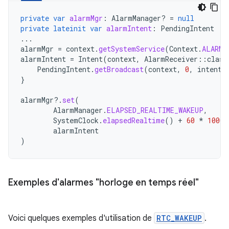
private
var
alarmMgr
:
AlarmManager? 
=
null
private
lateinit
var
alarmIntent
:
PendingIntent
...
alarmMgr
=
context
.
getSystemService
(
Context
.
ALARM_
alarmIntent
=
Intent
(
context
,
AlarmReceiver
::
class
PendingIntent
.
getBroadcast
(
context
,
0
,
intent
,
}
alarmMgr
?.
set
(
AlarmManager
.
ELAPSED_REALTIME_WAKEUP
,
SystemClock
.
elapsedRealtime
()
+
60
*
1000
,
alarmIntent
)
Exemples d'alarmes "horloge en temps réel"
Voici quelques exemples d'utilisation de
RTC_WAKEUP
.