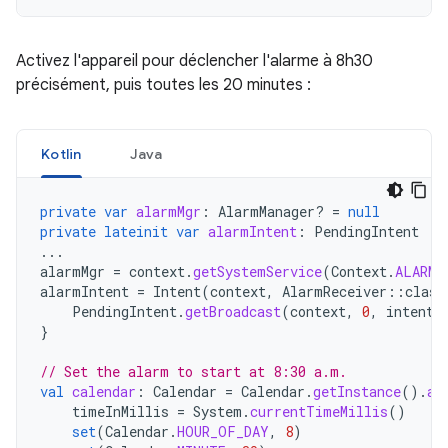
Activez l'appareil pour déclencher l'alarme à 8h30
précisément, puis toutes les 20 minutes :
Kotlin
Java
private
var
alarmMgr
:
AlarmManager? 
=
null
private
lateinit
var
alarmIntent
:
PendingIntent
...
alarmMgr
=
context
.
getSystemService
(
Context
.
ALARM_
alarmIntent
=
Intent
(
context
,
AlarmReceiver
::
class
PendingIntent
.
getBroadcast
(
context
,
0
,
intent
,
}
// Set the alarm to start at 8:30 a.m.
val
calendar
:
Calendar
=
Calendar
.
getInstance
().
ap
timeInMillis
=
System
.
currentTimeMillis
()
set
(
Calendar
.
HOUR_OF_DAY
,
8
)