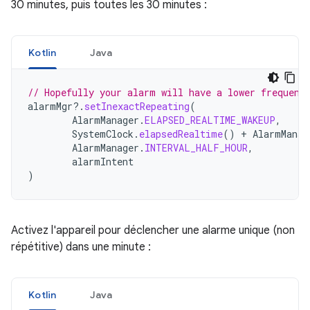
30 minutes, puis toutes les 30 minutes :
Kotlin
Java
// Hopefully your alarm will have a lower frequenc
alarmMgr
?.
setInexactRepeating
(
AlarmManager
.
ELAPSED_REALTIME_WAKEUP
,
SystemClock
.
elapsedRealtime
()
+
AlarmManag
AlarmManager
.
INTERVAL_HALF_HOUR
,
alarmIntent
)
Activez l'appareil pour déclencher une alarme unique (non
répétitive) dans une minute :
Kotlin
Java