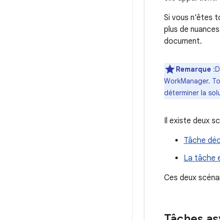
Si vous n'êtes 
plus de nuances 
document.
Remarque
:D
WorkManager. Tout
déterminer la sol
Il existe deux s
Tâche décl
La tâche 
Ces deux scénar
Tâches a