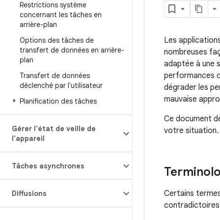
Restrictions système
concernant les tâches en
arrière-plan
Les application
Options des tâches de
transfert de données en arrière-
nombreuses faço
plan
adaptée à une s
performances ou
Transfert de données
déclenché par l'utilisateur
dégrader les per
mauvaise approc
Planification des tâches
Ce document décr
Gérer l'état de veille de
votre situation.
l'appareil
Tâches asynchrones
Terminolo
Certains termes
Diffusions
contradictoires.