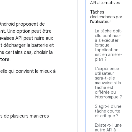
API alternatives
Tâches
déclenchées par
l'utilisateur
I Android proposent de
nt. Une option peut être
La tâche doit-
elle continuer
uvaises API peut nuire aux
à s'exécuter
t décharger la batterie et
lorsque
l'application
s certains cas, choisir la
est en arrière-
tore.
plan ?
L'expérience
lle qui convient le mieux à
utilisateur
sera-t-elle
mauvaise si la
tâche est
différée ou
interrompue ?
S'agit-il d'une
tâche courte
és de plusieurs manières
et critique ?
Existe-t-il une
autre API à