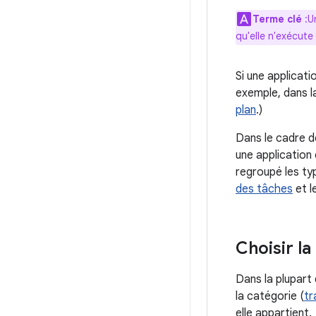
Terme clé
:U
qu'elle n'exécut
Si une applicati
exemple, dans l
plan
.)
Dans le cadre d
une application
regroupé les typ
des tâches
et l
Choisir l
Dans la plupart 
la catégorie (
tr
elle appartient.