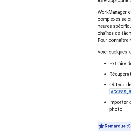
être approprié d
WorkManager est
complexes selon
heures spécifiq
chaînes de tâch
Pour connaître 
Voici quelques-u
Extraire 
Récupérat
Obtenir de
ACCESS_
Importer 
photo
Remarque
:S