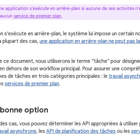
ne application
s'exécute en arrière-plan
si aucune de ses activités n'es
e aucun
service de premier plan
.
on s'exécute en arrière-plan, le système lui impose un certain n
a plupart des cas,
une application en arrière-plan ne peut pas l
e ce document, nous utiliserons le terme "tâche" pour désigne
 en dehors de son workflow principal. Pour assurer une comp
es de tâches en trois catégories principales : le
travail async
es
services de premier plan
.
a bonne option
des cas, vous pouvez déterminer les API appropriées à utiliser 
avail asynchrone
, les
API de planification des tâches
ou les
ser