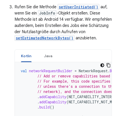
Rufen Sie die Methode
setUserInitiated()
auf,
wenn Sie ein
JobInfo
-Objekt erstellen. Diese
Methode ist ab Android 14 verfügbar. Wir empfehlen
außerdem, beim Erstellen des Jobs eine Schätzung
der Nutzlastgröße durch Aufrufen von
setEstimatedNetworkBytes()
anzubieten.
Kotlin
Java
val
networkRequestBuilder
=
NetworkRequest
.
Bui
// Add or remove capabilities based o
// For example, this code specifies t
// unless there's a connection to the
// network), and the connection doesn
.
addCapability
(
NET_CAPABILITY_INTERNE
.
addCapability
(
NET_CAPABILITY_NOT_MET
.
build
()