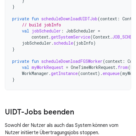
}
}
private
fun
scheduleDownloadUIDTJob
(
context
:
Conte
// build jobInfo
val
jobScheduler
:
JobScheduler
=
context
.
getSystemService
(
Context
.
JOB_SCHED
jobScheduler
.
schedule
(
jobInfo
)
}
private
fun
scheduleDownloadFGSWorker
(
context
:
Con
val
myWorkRequest
=
OneTimeWorkRequest
.
from
(
Do
WorkManager
.
getInstance
(
context
).
enqueue
(
myWor
}
UIDT-Jobs beenden
Sowohl der Nutzer als auch das System können vom
Nutzer initiierte Übertragungsjobs stoppen.