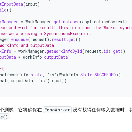
tInputData
(
input
)
ild
()
kManager
=
WorkManager
.
getInstance
(
applicationContext
)
eue and wait for result. This also runs the Worker synch
use we are using a SynchronousExecutor.
ager
.
enqueue
(
request
).
result
.
get
()
WorkInfo and outputData
kInfo
=
workManager
.
getWorkInfoById
(
request
.
id
).
get
()
putData
=
workInfo
.
outputData
rt
hat
(
workInfo
.
state
,
`is`
(
WorkInfo
.
State
.
SUCCEEDED
))
hat
(
outputData
,
`is`
(
input
))
个测试，它将确保在
EchoWorker
没有获得任何输入数据时，
re()
。