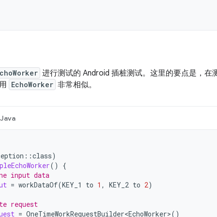
choWorker
进行测试的 Android 插桩测试。这里的要点是，
使用
EchoWorker
非常相似。
Java
ception
::
class
)
pleEchoWorker
()
{
ne input data
ut
=
workDataOf
(
KEY_1
to
1
,
KEY_2
to
2
)
te request
uest
=
OneTimeWorkRequestBuilder<EchoWorker>
()