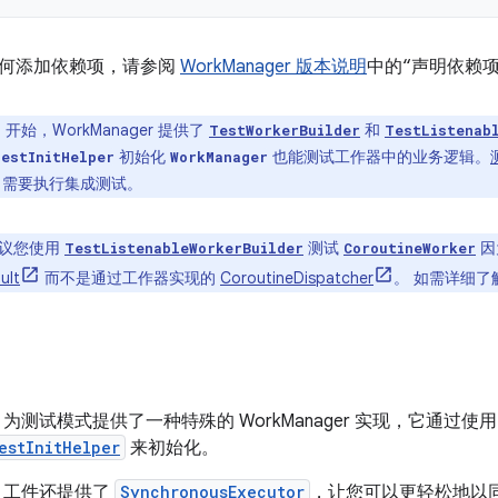
何添加依赖项，请参阅
WorkManager 版本说明
中的“声明依赖项
.0 开始，WorkManager 提供了
和
TestWorkerBuilder
TestListenab
初始化
也能测试工作器中的业务逻辑。
estInitHelper
WorkManager
 需要执行集成测试。
议您使用
测试
因
TestListenableWorkerBuilder
CoroutineWorker
ult
而不是通过工作器实现的
CoroutineDispatcher
。 如需详细了解
为测试模式提供了一种特殊的 WorkManager 实现，它通过使用
estInitHelper
来初始化。
工件还提供了
SynchronousExecutor
，让您可以更轻松地以