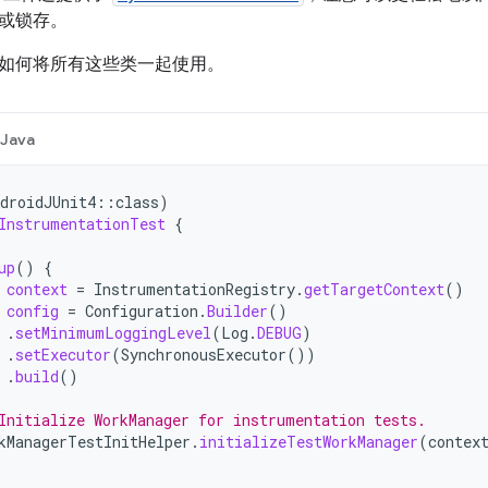
或锁存。
如何将所有这些类一起使用。
Java
droidJUnit4
::
class
)
InstrumentationTest
{
up
()
{
context
=
InstrumentationRegistry
.
getTargetContext
()
config
=
Configuration
.
Builder
()
.
setMinimumLoggingLevel
(
Log
.
DEBUG
)
.
setExecutor
(
SynchronousExecutor
())
.
build
()
Initialize WorkManager for instrumentation tests.
kManagerTestInitHelper
.
initializeTestWorkManager
(
contex