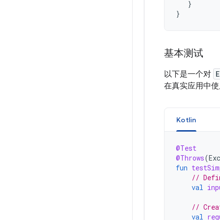
}
}
基本测试
以下是一个对
E
在真实应用中
Kotlin
@Test
@Throws
(
Ex
fun
testSim
// Defi
val
inp
// Crea
val
req