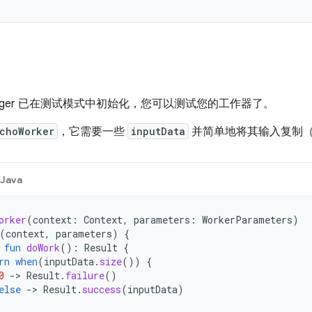
anager 已在测试模式中初始化，您可以测试您的工作器了。
choWorker
，它需要一些
inputData
并简单地将其输入复制
Java
orker
(
context
:
Context
,
parameters
:
WorkerParameters
)
(
context
,
parameters
)
{
fun
doWork
():
Result
{
rn
when
(
inputData
.
size
())
{
0
-
>
Result
.
failure
()
else
-
>
Result
.
success
(
inputData
)