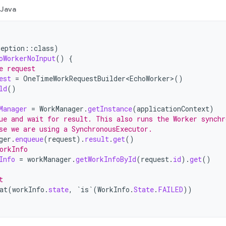
Java
ception
::
class
)
oWorkerNoInput
()
{
e request
est
=
OneTimeWorkRequestBuilder<EchoWorker>
()
ld
()
Manager
=
WorkManager
.
getInstance
(
applicationContext
)
ue and wait for result. This also runs the Worker synchr
se we are using a SynchronousExecutor.
ger
.
enqueue
(
request
).
result
.
get
()
orkInfo
Info
=
workManager
.
getWorkInfoById
(
request
.
id
).
get
()
t
at
(
workInfo
.
state
,
`is`
(
WorkInfo
.
State
.
FAILED
))