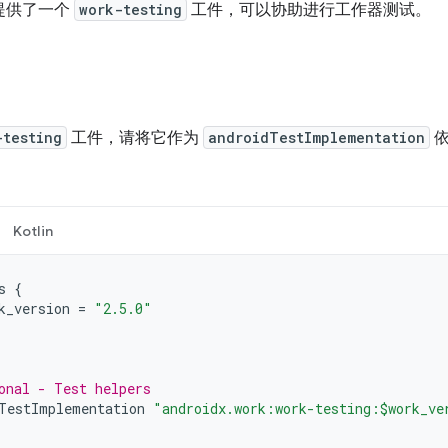
提供了一个
work-testing
工件，可以协助进行工作器测试。
-testing
工件，请将它作为
androidTestImplementation
依
Kotlin
s
{
k_version
=
"2.5.0"
onal - Test helpers
TestImplementation
"androidx.work:work-testing:$work_ve