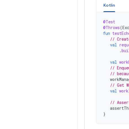
Kotlin
@Test
@Throws
(
Ex
fun
testEch
// Creat
val
requ
.
bui
val
work
// Enque
// becau
workMana
// Get W
val
work
// Asser
assertTh
}