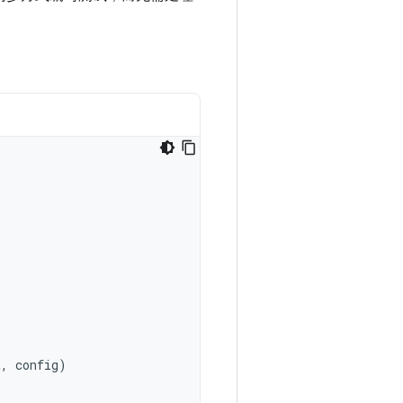
t
,
config
)