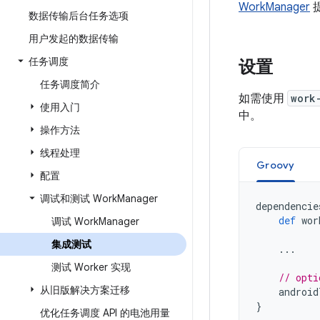
WorkManager
数据传输后台任务选项
用户发起的数据传输
任务调度
设置
任务调度简介
如需使用
work
使用入门
中。
操作方法
线程处理
Groovy
配置
调试和测试 Work
Manager
dependencie
def
wor
调试 Work
Manager
集成测试
...
测试 Worker 实现
// opti
从旧版解决方案迁移
android
}
优化任务调度 API 的电池用量