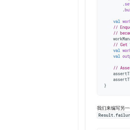
.
se
.
bu
val
wor
// Enqu
// beca
workMan
// Get 
val
wor
val
out
// Asse
assertT
assertT
}
我们来编写另一
Result.failu