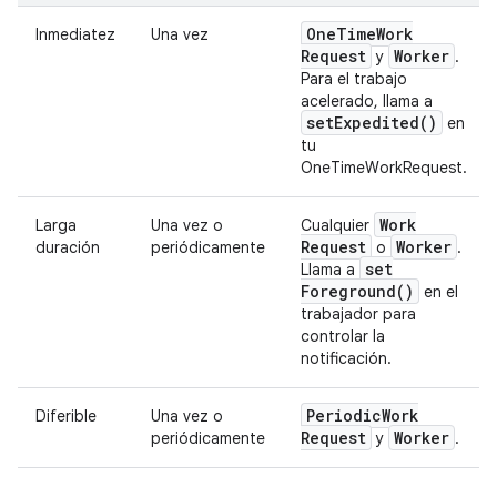
One
Time
Work
Inmediatez
Una vez
Request
Worker
y
.
Para el trabajo
acelerado, llama a
set
Expedited(
)
en
tu
OneTimeWorkRequest.
Work
Larga
Una vez o
Cualquier
Request
Worker
duración
periódicamente
o
.
set
Llama a
Foreground(
)
en el
trabajador para
controlar la
notificación.
Periodic
Work
Diferible
Una vez o
Request
Worker
periódicamente
y
.