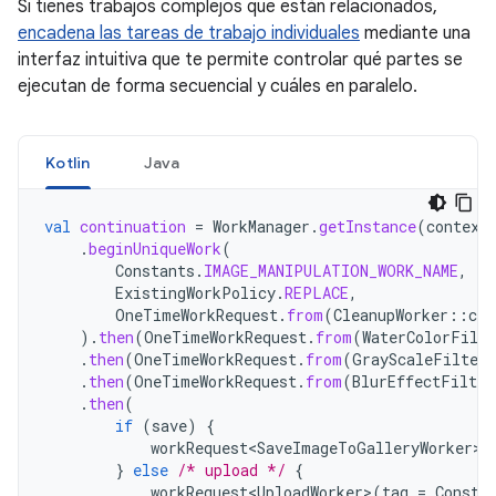
Si tienes trabajos complejos que están relacionados,
encadena las tareas de trabajo individuales
mediante una
interfaz intuitiva que te permite controlar qué partes se
ejecutan de forma secuencial y cuáles en paralelo.
Kotlin
Java
val
continuation
=
WorkManager
.
getInstance
(
context
.
beginUniqueWork
(
Constants
.
IMAGE_MANIPULATION_WORK_NAME
,
ExistingWorkPolicy
.
REPLACE
,
OneTimeWorkRequest
.
from
(
CleanupWorker
::
cla
).
then
(
OneTimeWorkRequest
.
from
(
WaterColorFilte
.
then
(
OneTimeWorkRequest
.
from
(
GrayScaleFilterW
.
then
(
OneTimeWorkRequest
.
from
(
BlurEffectFilter
.
then
(
if
(
save
)
{
workRequest<SaveImageToGalleryWorker>
(
}
else
/* upload */
{
workRequest<UploadWorker>
(
tag
=
Consta