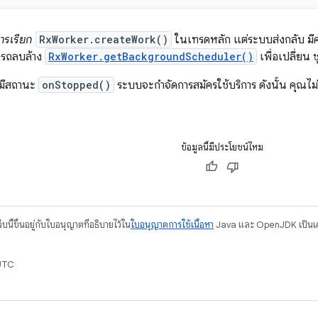
ารเรียก
RxWorker.createWork()
ในเทรดหลัก แต่ระบบส่งกลับ มีค
มารถลบล้าง
RxWorker.getBackgroundScheduler()
เพื่อเปลี่ยน 
มีสถานะ
onStopped()
ระบบจะกำจัดการสมัครใช้บริการ ดังนั้น คุณไม
ข้อมูลนี้มีประโยชน์ไหม
บนี้ขึ้นอยู่กับใบอนุญาตที่อธิบายไว้ใน
ใบอนุญาตการใช้เนื้อหา
Java และ OpenJDK เป็นเคร
UTC