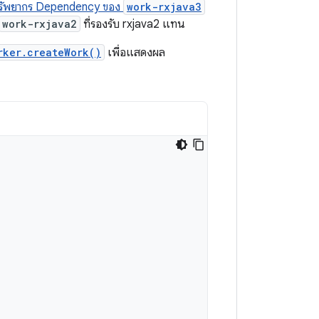
รัพยากร Dependency ของ
work-rxjava3
work-rxjava2
ที่รองรับ rxjava2 แทน
rker.createWork()
เพื่อแสดงผล