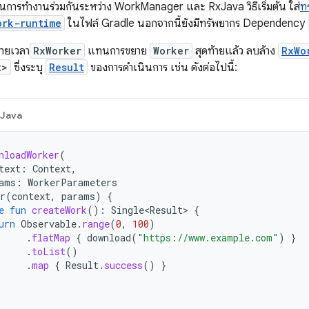
นการทำงานร่วมกันระหว่าง WorkManager และ RxJava วิธีเริ่มต้น ใส่
ท
ork-runtime
ในไฟล์ Gradle นอกจากนี้ยังมีทรัพยากร Dependency
ยายเวลา
RxWorker
แทนการขยาย
Worker
สุดท้ายแล้ว ลบล้าง
RxWo
t>
ซึ่งระบุ
Result
ของการดำเนินการ เช่น ดังต่อไปนี้:
Java
nloadWorker
(
text
:
Context
,
ams
:
WorkerParameters
r
(
context
,
params
)
{
e
fun
createWork
():
Single<Result>
{
urn
Observable
.
range
(
0
,
100
)
.
flatMap
{
download
(
"https://www.example.com"
)
}
.
toList
()
.
map
{
Result
.
success
()
}