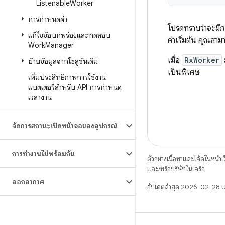
Listenable
Worker
การกำหนดค่า
โปรดทราบว่าจะมี
ก
แก้ไขข้อบกพร่องและทดสอบ
ค่าเริ่มต้น คุณสา
Work
Manager
เมื่อ
RxWorker
ย้ายข้อมูลจากโซลูชันเดิม
เป็นพิเศษ
เพิ่มประสิทธิภาพการใช้งาน
แบตเตอรี่สำหรับ API การกำหนด
เวลางาน
จัดการสถานะเปิดหน้าจอของอุปกรณ์
การทำงานไม่พร้อมกัน
ตัวอย่างเนื้อหาและโค้ดในหน้าเว็
และ/หรือบริษัทในเครือ
ออกอากาศ
อัปเดตล่าสุด 2026-02-28 