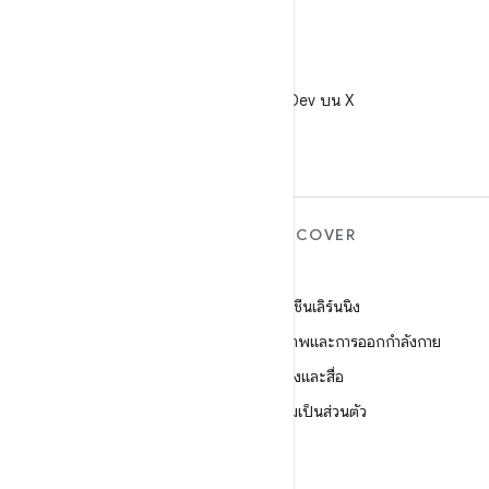
X
ติดตาม @AndroidDev บน X
ANDROID เพิ่มเติม
DISCOVER
Android
เกม
Android สำหรับองค์กร
แมชชีนเลิร์นนิง
ความปลอดภัย
สุขภาพและการออกกำลังกาย
ซอร์ส
กล้องและสื่อ
ข่าว
ความเป็นส่วนตัว
บล็อก
5G
พอดแคสต์