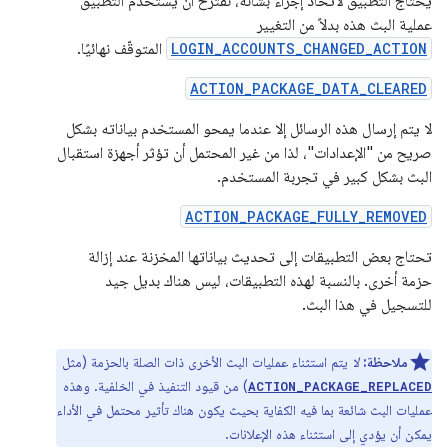
يحتاج التطبيق لاتخاذ إجراء بشأنه، نقترح أن يستخدم التطبيق
عملية البث هذه بدلاً من التغيير
LOGIN_ACCOUNTS_CHANGED_ACTION
المتوقّف نهائيًا.
ACTION_PACKAGE_DATA_CLEARED
لا يتم إرسال هذه الرسائل إلا عندما يمحو المستخدم بياناته بشكل
صريح من "الإعدادات"، لذا من غير المحتمل أن تؤثر أجهزة استقبال
البث بشكل كبير في تجربة المستخدم.
ACTION_PACKAGE_FULLY_REMOVED
تحتاج بعض التطبيقات إلى تحديث بياناتها المخزنة عند إزالة
حزمة أخرى. بالنسبة لهذه التطبيقات، ليس هناك بديل جيد
للتسجيل في هذا البث.
ملاحظة:
لا
يتم استثناء عمليات البث الأخرى ذات الصلة بالحزمة (مثل
) من قيود التنفيذ في الخلفية. وهذه
ACTION_PACKAGE_REPLACED
عمليات البث شائعة بما فيه الكفاية بحيث يكون هناك تأثير محتمل في الأداء
يمكن أن يؤدي إلى استثناء هذه الإعلانات.