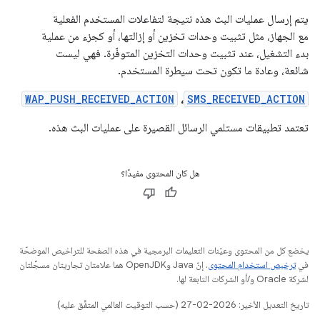
يتم إرسال عمليات البث هذه نتيجة لتفاعلات المستخدم الفعلية
مع الجهاز، مثل تثبيت وحدات تخزين أو إزالتها، أو كجزء من عملية
بدء التشغيل، عند تثبيت وحدات التخزين المتوفّرة. فهي ليست
شائعة، وعادة ما تكون تحت سيطرة المستخدم.
WAP_PUSH_RECEIVED_ACTION
،
SMS_RECEIVED_ACTION
تعتمد تطبيقات مستلمي الرسائل القصيرة على عمليات البث هذه.
هل كان المحتوى مفيدًا؟
يخضع كل من المحتوى وعيّنات التعليمات البرمجية في هذه الصفحة للتراخيص الموضحّة
في
ترخيص استخدام المحتوى
. إنّ Java وOpenJDK هما علامتان تجاريتان مسجَّلتان
لشركة Oracle و/أو الشركات التابعة لها.
تاريخ التعديل الأخير: 2026-02-27 (حسب التوقيت العالمي المتفَّق عليه)