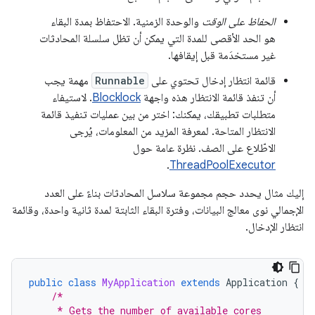
الحفاظ على الوقت
والوحدة الزمنية. الاحتفاظ بمدة البقاء
هو الحد الأقصى للمدة التي يمكن أن تظل سلسلة المحادثات
غير مستخدَمة قبل إيقافها.
قائمة انتظار إدخال تحتوي على
Runnable
مهمة يجب
أن تنفذ قائمة الانتظار هذه واجهة
Blocklock
. لاستيفاء
متطلبات تطبيقك، يمكنك: اختر من بين عمليات تنفيذ قائمة
الانتظار المتاحة. لمعرفة المزيد من المعلومات، يُرجى
الاطّلاع على الصف. نظرة عامة حول
.
ThreadPoolExecutor
إليك مثال يحدد حجم مجموعة سلاسل المحادثات بناءً على العدد
الإجمالي نوى معالج البيانات، وفترة البقاء الثابتة لمدة ثانية واحدة، وقائمة
انتظار الإدخال.
public
class
MyApplication
extends
Application
{
/*
     * Gets the number of available cores