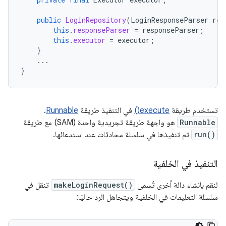
public
LoginRepository
(
LoginResponseParser
res
this
.
responseParser
=
responseParser
;
this
.
executor
=
executor
;
}
...
}
تستخدم طريقة
execute()
في التنفيذ طريقة
Runnable
.
Runnable
هو واجهة طريقة تجريدية واحدة (SAM) مع طريقة
run()
تم تنفيذها في سلسلة محادثات عند استدعائها.
التنفيذ في الخلفية
لنقم بإنشاء دالة أخرى تُسمى
makeLoginRequest()
تنقل في
سلسلة التعليمات في الخلفية ويتجاهل الرد حاليًا: