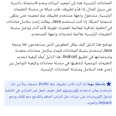
المحادثات الرئيسية هذه إلى تجميد البيانات وعدم الاستجابة. بالنسبة
على سبيل المثال، إذا قدّم تطبيقك طلب شبكة من سلسلة التعليمات
الرئيسية، ستتحول واجهة مستخدم تطبيقك يتم تجميده حتى يتلقى
استجابة الشبكة. إذا كنت تستخدم Java، يمكنك إنشاء
سلاسل محادثات
في الخلفية
إضافية لمعالجة العمليات طويلة الأمد أثناء تواصل سلسلة
التعليمات الرئيسية معالجة تحديثات واجهة المستخدم.
يوضح هذا الدليل كيف يمكن للمطورين الذين يستخدمون لغة برمجة
Java استخدام
سلسلة المحادثات
لإعداد سلاسل محادثات متعددة
واستخدامها في تطبيق Android. هذا الدليل أيضًا كيفية تحديد
التعليمات البرمجية لتشغيلها في سلسلة محادثات وكيفية التواصل بين
إحدى هذه السلاسل وسلسلة المحادثات الرئيسية.
ملاحظة مهمة:
إذا كنت تكتب تطبيقك بلغة Kotlin، ننصحك بدلاً من ذلك
باستخدام يمكن استخدام
الكوروتينات
كحل خفيف للعمل غير المتزامن في الخلفية.
تشتمل الكوروتينات على ميزات، مثل التزامن المنظم والمُدمَج دعم الإلغاء ودمج
Jetpack والمزيد.