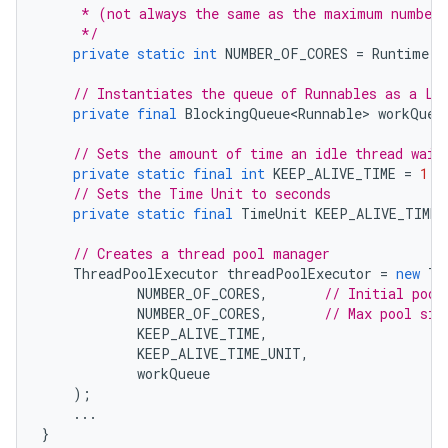
     * (not always the same as the maximum number 
     */
private
static
int
NUMBER_OF_CORES
=
Runtime
.
g
// Instantiates the queue of Runnables as a Li
private
final
BlockingQueue<Runnable>
workQueu
// Sets the amount of time an idle thread wait
private
static
final
int
KEEP_ALIVE_TIME
=
1
;
// Sets the Time Unit to seconds
private
static
final
TimeUnit
KEEP_ALIVE_TIME_
// Creates a thread pool manager
ThreadPoolExecutor
threadPoolExecutor
=
new
Th
NUMBER_OF_CORES
,
// Initial pool
NUMBER_OF_CORES
,
// Max pool siz
KEEP_ALIVE_TIME
,
KEEP_ALIVE_TIME_UNIT
,
workQueue
);
...
}