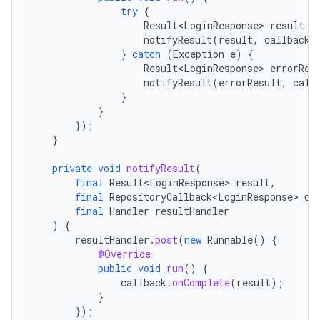
try
{
Result<LoginResponse>
result
=
notifyResult
(
result
,
callback
,
}
catch
(
Exception
e
)
{
Result<LoginResponse>
errorRes
notifyResult
(
errorResult
,
call
}
}
});
}
private
void
notifyResult
(
final
Result<LoginResponse>
result
,
final
RepositoryCallback<LoginResponse>
ca
final
Handler
resultHandler
)
{
resultHandler
.
post
(
new
Runnable
()
{
@Override
public
void
run
()
{
callback
.
onComplete
(
result
);
}
});