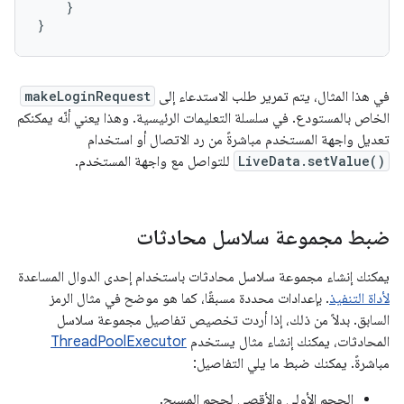
}
}
في هذا المثال، يتم تمرير طلب الاستدعاء إلى
makeLoginRequest
الخاص بالمستودع. في سلسلة التعليمات الرئيسية. وهذا يعني أنّه يمكنكم
تعديل واجهة المستخدم مباشرةً من رد الاتصال أو استخدام
LiveData.setValue()
للتواصل مع واجهة المستخدم.
ضبط مجموعة سلاسل محادثات
يمكنك إنشاء مجموعة سلاسل محادثات باستخدام إحدى الدوال المساعدة
لأداة التنفيذ
. بإعدادات محددة مسبقًا، كما هو موضح في مثال الرمز
السابق. بدلاً من ذلك، إذا أردت تخصيص تفاصيل مجموعة سلاسل
المحادثات، يمكنك إنشاء مثال يستخدم
ThreadPoolExecutor
مباشرةً. يمكنك ضبط ما يلي التفاصيل:
الحجم الأولي والأقصى لحجم المسبح.