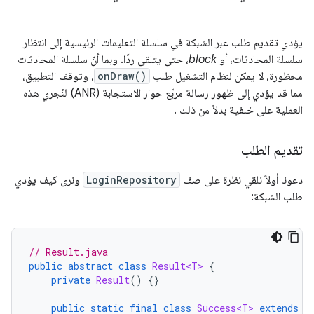
يؤدي تقديم طلب عبر الشبكة في سلسلة التعليمات الرئيسية إلى انتظار
سلسلة المحادثات، أو
block
، حتى يتلقى ردًا. وبما أنّ سلسلة المحادثات
محظورة، لا يمكن لنظام التشغيل طلب
onDraw()
، وتوقف التطبيق،
مما قد يؤدي إلى ظهور رسالة مربّع حوار الاستجابة (ANR) لنُجري هذه
العملية على خلفية بدلاً من ذلك .
تقديم الطلب
دعونا أولاً نلقي نظرة على صف
LoginRepository
ونرى كيف يؤدي
طلب الشبكة:
// Result.java
public
abstract
class
Result<T>
{
private
Result
()
{}
public
static
final
class
Success<T>
extends
R