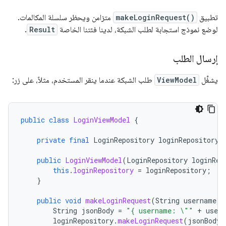
تطبيق
makeLoginRequest()
متزامن ويحظر سلسلة المكالمات.
لوضع نموذج استجابة لطلب الشبكة، لدينا فئتنا الخاصة
Result
.
إرسال الطلب
يشغِّل
ViewModel
طلب الشبكة عندما ينقر المستخدم، مثلاً، على زر:
public
class
LoginViewModel
{
private
final
LoginRepository
loginRepository
;
public
LoginViewModel
(
LoginRepository
loginRep
this
.
loginRepository
=
loginRepository
;
}
public
void
makeLoginRequest
(
String
username
,
String
jsonBody
=
"{ username: \""
+
user
loginRepository
.
makeLoginRequest
(
jsonBody
)