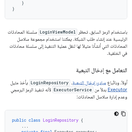
}
}
باستخدام الرمز السابق، تحظر
LoginViewModel
سلسلة المحادثات
الرئيسية عند إنشاء طلب الشبكة. يمكننا استخدام مجموعة سلاسل
المحادثات التي أنشأنا مثيلاً لها لنقل عملية التنفيذ إلى سلسلة محادثات
في الخلفية.
التعامل مع إدخال التبعية
أولاً، وباتّباع
مبادئ إدخال التبعية
،
LoginRepository
يأخذ مثيل
Executor
بدلاً من
ExecutorService
لأنه تنفيذ الرمز البرمجي
وعدم إدارة سلاسل المحادثات:
public
class
LoginRepository
{
...
private
final
Executor
executor
;