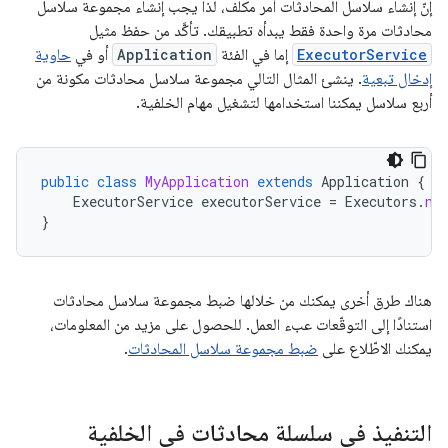
إنّ إنشاء سلاسل المحادثات أمر مكلف، لذا يجب إنشاء مجموعة سلاسل
محادثات مرة واحدة فقط يبدأه تطبيقك. تأكَّد من حفظ مثيل
ExecutorService
إما في الفئة
Application
أو في
حاوية
إدخال تبعية
. ينشئ المثال التالي مجموعة سلاسل محادثات مكونة من
أربع سلاسل يمكننا استخدامها لتشغيل مهام الخلفية.
public
class
MyApplication
extends
Application
{
ExecutorService
executorService
=
Executors
.
ne
}
هناك طرق أخرى يمكنك من خلالها ضبط مجموعة سلاسل محادثات
استنادًا إلى التوقّعات عبء العمل. للحصول على مزيد من المعلومات،
يمكنك الاطّلاع على
ضبط مجموعة سلاسل المحادثات
.
التنفيذ في سلسلة محادثات في الخلفية