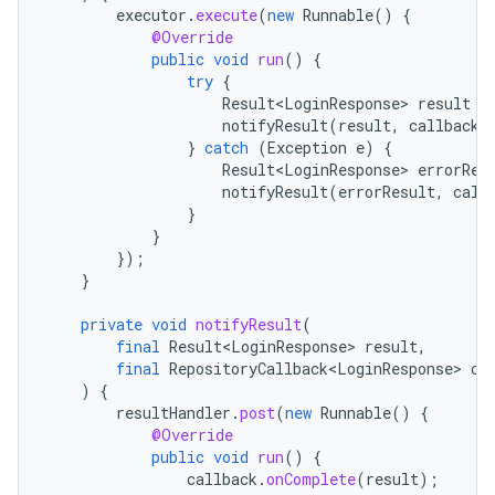
executor
.
execute
(
new
Runnable
()
{
@Override
public
void
run
()
{
try
{
Result<LoginResponse>
result
=
notifyResult
(
result
,
callback
)
}
catch
(
Exception
e
)
{
Result<LoginResponse>
errorRes
notifyResult
(
errorResult
,
call
}
}
});
}
private
void
notifyResult
(
final
Result<LoginResponse>
result
,
final
RepositoryCallback<LoginResponse>
ca
)
{
resultHandler
.
post
(
new
Runnable
()
{
@Override
public
void
run
()
{
callback
.
onComplete
(
result
);