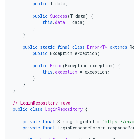
public
T
data
;
public
Success
(
T
data
)
{
this
.
data
=
data
;
}
}
public
static
final
class
Error<T>
extends
Res
public
Exception
exception
;
public
Error
(
Exception
exception
)
{
this
.
exception
=
exception
;
}
}
}
// LoginRepository.java
public
class
LoginRepository
{
private
final
String
loginUrl
=
"https://examp
private
final
LoginResponseParser
responsePars