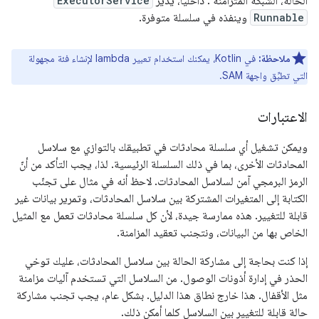
الحالة، الشبكة المتزامنة . داخليًا، يدير
ExecutorService
Runnable
وينفذه في سلسلة متوفرة.
ملاحظة:
في Kotlin، يمكنك استخدام تعبير lambda لإنشاء فئة مجهولة
التي تطبِّق واجهة SAM.
الاعتبارات
ويمكن تشغيل أي سلسلة محادثات في تطبيقك بالتوازي مع سلاسل
المحادثات الأخرى، بما في ذلك السلسلة الرئيسية. لذا، يجب التأكد من أنّ
الرمز البرمجي آمن لسلاسل المحادثات. لاحظ أنه في مثال على تجنّب
الكتابة إلى المتغيرات المشتركة بين سلاسل المحادثات، وتمرير بيانات غير
قابلة للتغيير. هذه ممارسة جيدة، لأن كل سلسلة محادثات تعمل مع المثيل
الخاص بها من البيانات، ونتجنب تعقيد المزامنة.
إذا كنت بحاجة إلى مشاركة الحالة بين سلاسل المحادثات، عليك توخي
الحذر في إدارة أذونات الوصول. من السلاسل التي تستخدم آليات مزامنة
مثل الأقفال. هذا خارج نطاق هذا الدليل. بشكل عام، يجب تجنب مشاركة
حالة قابلة للتغيير بين السلاسل كلما أمكن ذلك.