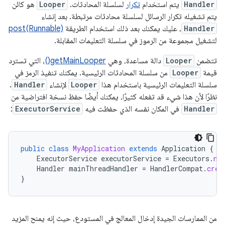
Handler
يتم استخدام
تكرار
لسلسلة المحادثات.
Looper
هو كائن
يتم تشغيله تكرار الرسائل لسلسلة محادثات مرتبطة. بعد إنشاء
Handler
، عليك يمكنك بعد ذلك استخدام الطريقة
post(Runnable)
لتشغيل مجموعة من الرموز في سلسلة التعليمات المقابلة.
تتضمن
Looper
دالة مساعدة، وهي
getMainLooper()
، التي تسترد
قيمة
Looper
من سلسلة المحادثات الرئيسية. يمكنك تنفيذ الرمز في
سلسلة التعليمات الرئيسية باستخدام هذا
Looper
لإنشاء
Handler
.
نظرًا لأن هذا شيء قد تفعله كثيرًا، يمكنك أيضًا حفظ نسخة افتراضية من
Handler
في المكان نفسه الذي حفظت فيه
ExecutorService
:
public
class
MyApplication
extends
Application
{
ExecutorService
executorService
=
Executors
.
ne
Handler
mainThreadHandler
=
HandlerCompat
.
crea
}
من الممارسات الجيدة إدخال المعالج في المستودع، حيث إنه يمنح المزيد