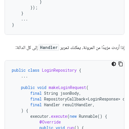
}
});
}
...
}
إذا أردت مزيدًا من المرونة، يمكنك تمرير
Handler
إلى كل الدالة:
public
class
LoginRepository
{
...
public
void
makeLoginRequest
(
final
String
jsonBody
,
final
RepositoryCallback<LoginResponse>
ca
final
Handler
resultHandler
,
)
{
executor
.
execute
(
new
Runnable
()
{
@Override
public
void
run
()
{