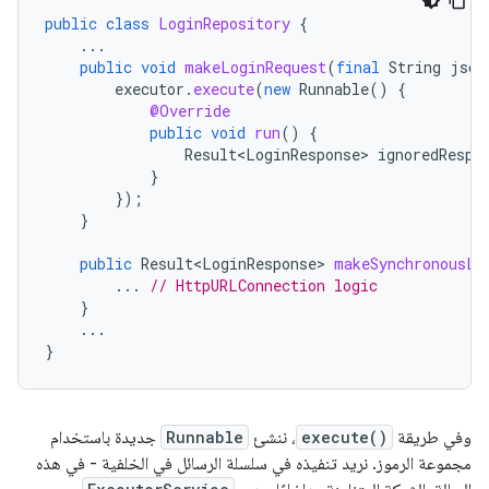
public
class
LoginRepository
{
...
public
void
makeLoginRequest
(
final
String
json
executor
.
execute
(
new
Runnable
()
{
@Override
public
void
run
()
{
Result<LoginResponse>
ignoredRespo
}
});
}
public
Result<LoginResponse>
makeSynchronousLo
...
// HttpURLConnection logic
}
...
}
وفي طريقة
execute()
، ننشئ
Runnable
جديدة باستخدام
مجموعة الرموز. نريد تنفيذه في سلسلة الرسائل في الخلفية - في هذه