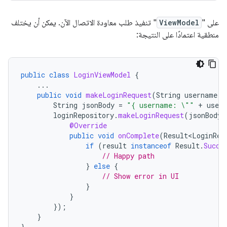
على "
ViewModel
" تنفيذ طلب معاودة الاتصال الآن. يمكن أن يختلف
منطقية اعتمادًا على النتيجة:
public
class
LoginViewModel
{
...
public
void
makeLoginRequest
(
String
username
,
String
jsonBody
=
"{ username: \""
+
user
loginRepository
.
makeLoginRequest
(
jsonBody
,
@Override
public
void
onComplete
(
Result<LoginRes
if
(
result
instanceof
Result
.
Succe
// Happy path
}
else
{
// Show error in UI
}
}
});
}
}