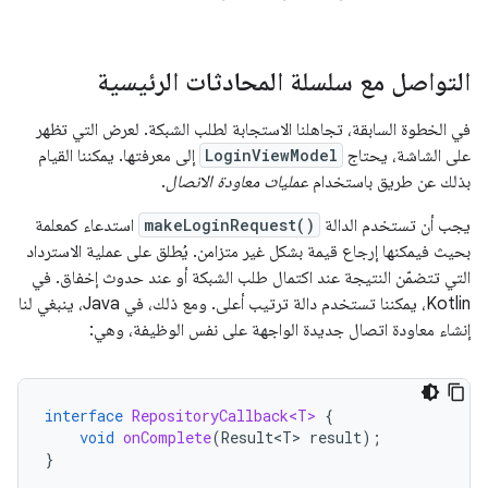
التواصل مع سلسلة المحادثات الرئيسية
في الخطوة السابقة، تجاهلنا الاستجابة لطلب الشبكة. لعرض التي تظهر
على الشاشة، يحتاج
LoginViewModel
إلى معرفتها. يمكننا القيام
بذلك عن طريق باستخدام
عمليات معاودة الاتصال
.
يجب أن تستخدم الدالة
makeLoginRequest()
استدعاء كمعلمة
بحيث فيمكنها إرجاع قيمة بشكل غير متزامن. يُطلق على عملية الاسترداد
التي تتضمّن النتيجة عند اكتمال طلب الشبكة أو عند حدوث إخفاق. في
Kotlin، يمكننا تستخدم دالة ترتيب أعلى. ومع ذلك، في Java، ينبغي لنا
إنشاء معاودة اتصال جديدة الواجهة على نفس الوظيفة، وهي:
interface
RepositoryCallback<T>
{
void
onComplete
(
Result<T>
result
);
}