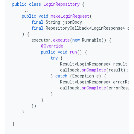
public
class
LoginRepository
{
...
public
void
makeLoginRequest
(
final
String
jsonBody
,
final
RepositoryCallback<LoginResponse>
ca
)
{
executor
.
execute
(
new
Runnable
()
{
@Override
public
void
run
()
{
try
{
Result<LoginResponse>
result
=
callback
.
onComplete
(
result
);
}
catch
(
Exception
e
)
{
Result<LoginResponse>
errorRes
callback
.
onComplete
(
errorResul
}
}
});
}
...
}