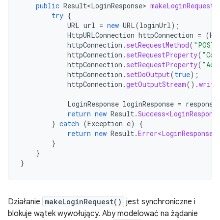
public
Result<LoginResponse>
makeLoginRequest
(
try
{
URL
url
=
new
URL
(
loginUrl
);
HttpURLConnection
httpConnection
=
(
Ht
httpConnection
.
setRequestMethod
(
"POST"
httpConnection
.
setRequestProperty
(
"Con
httpConnection
.
setRequestProperty
(
"Acc
httpConnection
.
setDoOutput
(
true
);
httpConnection
.
getOutputStream
().
write
LoginResponse
loginResponse
=
response
return
new
Result
.
Success<LoginRespons
}
catch
(
Exception
e
)
{
return
new
Result
.
Error<LoginResponse>
}
}
}
Działanie
makeLoginRequest()
jest synchroniczne i
blokuje wątek wywołujący. Aby modelować na żądanie