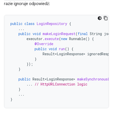
razie ignoruje odpowiedź:
public
class
LoginRepository
{
...
public
void
makeLoginRequest
(
final
String
json
executor
.
execute
(
new
Runnable
()
{
@Override
public
void
run
()
{
Result<LoginResponse>
ignoredRespo
}
});
}
public
Result<LoginResponse>
makeSynchronousLo
...
// HttpURLConnection logic
}
...
}