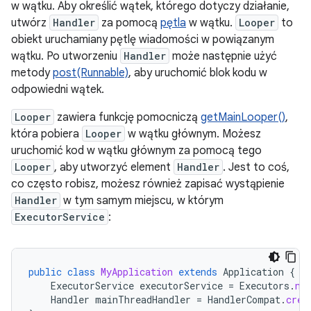
w wątku. Aby określić wątek, którego dotyczy działanie,
utwórz
Handler
za pomocą
pętla
w wątku.
Looper
to
obiekt uruchamiany pętlę wiadomości w powiązanym
wątku. Po utworzeniu
Handler
może następnie użyć
metody
post(Runnable)
, aby uruchomić blok kodu w
odpowiedni wątek.
Looper
zawiera funkcję pomocniczą
getMainLooper()
,
która pobiera
Looper
w wątku głównym. Możesz
uruchomić kod w wątku głównym za pomocą tego
Looper
, aby utworzyć element
Handler
. Jest to coś,
co często robisz, możesz również zapisać wystąpienie
Handler
w tym samym miejscu, w którym
ExecutorService
:
public
class
MyApplication
extends
Application
{
ExecutorService
executorService
=
Executors
.
ne
Handler
mainThreadHandler
=
HandlerCompat
.
crea