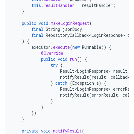
this
.
resultHandler
=
resultHandler
;
}
public
void
makeLoginRequest
(
final
String
jsonBody
,
final
RepositoryCallback<LoginResponse>
ca
)
{
executor
.
execute
(
new
Runnable
()
{
@Override
public
void
run
()
{
try
{
Result<LoginResponse>
result
=
notifyResult
(
result
,
callback
)
}
catch
(
Exception
e
)
{
Result<LoginResponse>
errorRes
notifyResult
(
errorResult
,
call
}
}
});
}
private
void
notifyResult
(