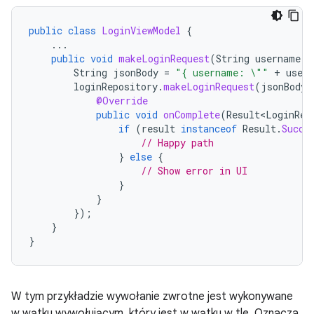
public
class
LoginViewModel
{
...
public
void
makeLoginRequest
(
String
username
,
String
jsonBody
=
"{ username: \""
+
user
loginRepository
.
makeLoginRequest
(
jsonBody
,
@Override
public
void
onComplete
(
Result<LoginRes
if
(
result
instanceof
Result
.
Succe
// Happy path
}
else
{
// Show error in UI
}
}
});
}
}
W tym przykładzie wywołanie zwrotne jest wykonywane
w wątku wywołującym, który jest w wątku w tle. Oznacza