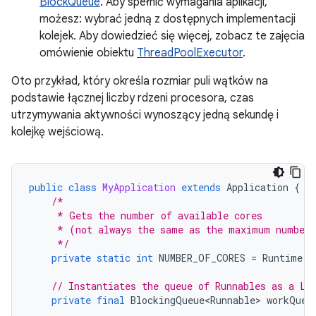
BlockQueue
. Aby spełnić wymagania aplikacji,
możesz: wybrać jedną z dostępnych implementacji
kolejek. Aby dowiedzieć się więcej, zobacz te zajęcia
omówienie obiektu
ThreadPoolExecutor
.
Oto przykład, który określa rozmiar puli wątków na
podstawie łącznej liczby rdzeni procesora, czas
utrzymywania aktywności wynoszący jedną sekundę i
kolejkę wejściową.
public
class
MyApplication
extends
Application
{
/*
     * Gets the number of available cores
     * (not always the same as the maximum number 
     */
private
static
int
NUMBER_OF_CORES
=
Runtime
.
g
// Instantiates the queue of Runnables as a Li
private
final
BlockingQueue<Runnable>
workQueu