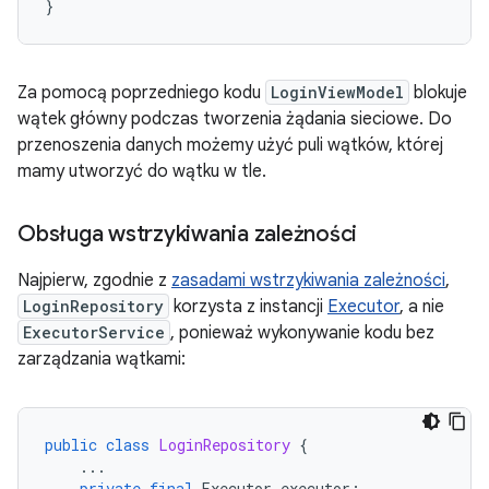
}
Za pomocą poprzedniego kodu
LoginViewModel
blokuje
wątek główny podczas tworzenia żądania sieciowe. Do
przenoszenia danych możemy użyć puli wątków, której
mamy utworzyć do wątku w tle.
Obsługa wstrzykiwania zależności
Najpierw, zgodnie z
zasadami wstrzykiwania zależności
,
LoginRepository
korzysta z instancji
Executor
, a nie
ExecutorService
, ponieważ wykonywanie kodu bez
zarządzania wątkami:
public
class
LoginRepository
{
...
private
final
Executor
executor
;