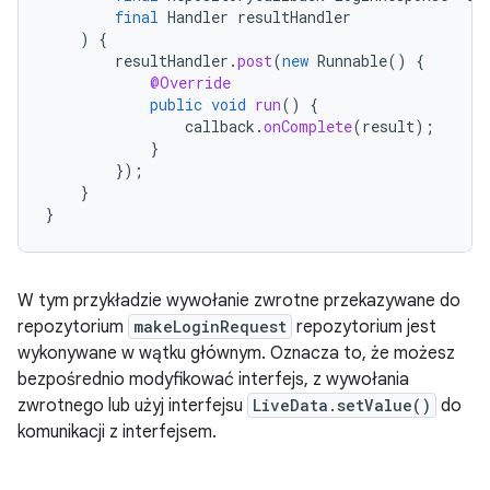
final
Handler
resultHandler
)
{
resultHandler
.
post
(
new
Runnable
()
{
@Override
public
void
run
()
{
callback
.
onComplete
(
result
);
}
});
}
}
W tym przykładzie wywołanie zwrotne przekazywane do
repozytorium
makeLoginRequest
repozytorium jest
wykonywane w wątku głównym. Oznacza to, że możesz
bezpośrednio modyfikować interfejs, z wywołania
zwrotnego lub użyj interfejsu
LiveData.setValue()
do
komunikacji z interfejsem.