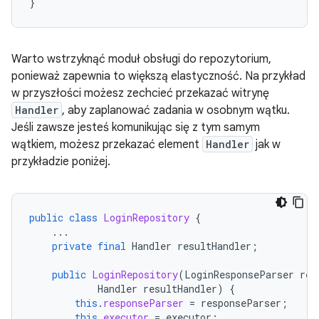
}
Warto wstrzyknąć moduł obsługi do repozytorium,
ponieważ zapewnia to większą elastyczność. Na przykład
w przyszłości możesz zechcieć przekazać witrynę
Handler
, aby zaplanować zadania w osobnym wątku.
Jeśli zawsze jesteś komunikując się z tym samym
wątkiem, możesz przekazać element
Handler
jak w
przykładzie poniżej.
public
class
LoginRepository
{
...
private
final
Handler
resultHandler
;
public
LoginRepository
(
LoginResponseParser
res
Handler
resultHandler
)
{
this
.
responseParser
=
responseParser
;
this
.
executor
=
executor
;