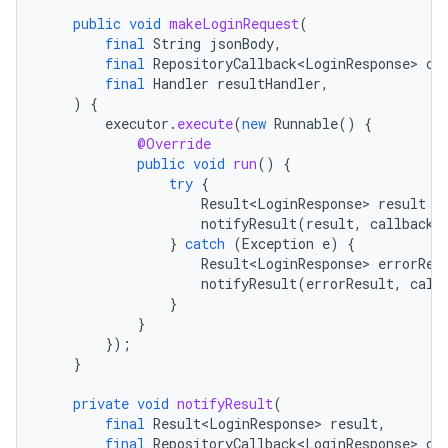
public
void
makeLoginRequest
(
final
String
jsonBody
,
final
RepositoryCallback<LoginResponse>
ca
final
Handler
resultHandler
,
)
{
executor
.
execute
(
new
Runnable
()
{
@Override
public
void
run
()
{
try
{
Result<LoginResponse>
result
=
notifyResult
(
result
,
callback
,
}
catch
(
Exception
e
)
{
Result<LoginResponse>
errorRes
notifyResult
(
errorResult
,
call
}
}
});
}
private
void
notifyResult
(
final
Result<LoginResponse>
result
,
final
RepositoryCallback<LoginResponse>
ca