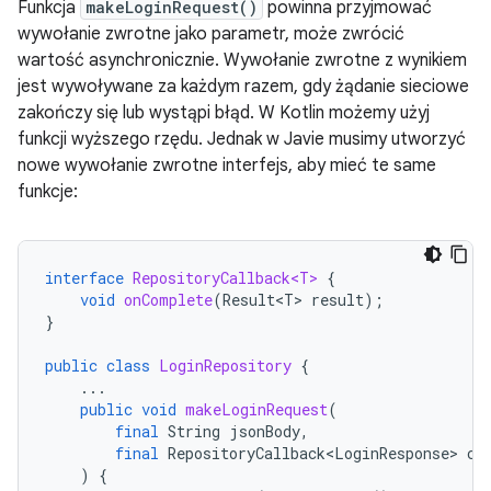
Funkcja
makeLoginRequest()
powinna przyjmować
wywołanie zwrotne jako parametr, może zwrócić
wartość asynchronicznie. Wywołanie zwrotne z wynikiem
jest wywoływane za każdym razem, gdy żądanie sieciowe
zakończy się lub wystąpi błąd. W Kotlin możemy użyj
funkcji wyższego rzędu. Jednak w Javie musimy utworzyć
nowe wywołanie zwrotne interfejs, aby mieć te same
funkcje:
interface
RepositoryCallback<T>
{
void
onComplete
(
Result<T>
result
);
}
public
class
LoginRepository
{
...
public
void
makeLoginRequest
(
final
String
jsonBody
,
final
RepositoryCallback<LoginResponse>
ca
)
{