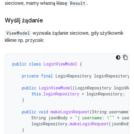
sieciowe, mamy własną klasę
Result
.
Wyślij żądanie
ViewModel
wyzwala żądanie sieciowe, gdy użytkownik
kliknie np. przycisk:
public
class
LoginViewModel
{
private
final
LoginRepository
loginRepository
;
public
LoginViewModel
(
LoginRepository
loginRep
this
.
loginRepository
=
loginRepository
;
}
public
void
makeLoginRequest
(
String
username
,
String
jsonBody
=
"{ username: \""
+
user
loginRepository
.
makeLoginRequest
(
jsonBody
)
}