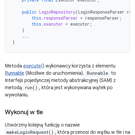
public
LoginRepository
(
LoginResponseParser
res
this
.
responseParser
=
responseParser
;
this
.
executor
=
executor
;
}
...
}
Metoda
execute()
wykonawcy korzysta z elementu
Runnable
(Możliwe do uruchomienia).
Runnable
to
Interfejs pojedynczej metody abstrakcyjnej (SAM) z
metodą
run()
, która jest wykonywana wątek po
wywołaniu.
Wykonuj w tle
Utwórzmy kolejną funkcję o nazwie
makeLoginRequest()
, która przenosi do wątku w tle i na