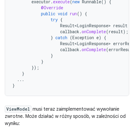
executor
.
execute
(
new
Runnable
()
{
@Override
public
void
run
()
{
try
{
Result<LoginResponse>
result
=
callback
.
onComplete
(
result
);
}
catch
(
Exception
e
)
{
Result<LoginResponse>
errorRes
callback
.
onComplete
(
errorResul
}
}
});
}
...
}
ViewModel
musi teraz zaimplementować wywołanie
zwrotne. Może działać w różny sposób, w zależności od
wyniku: