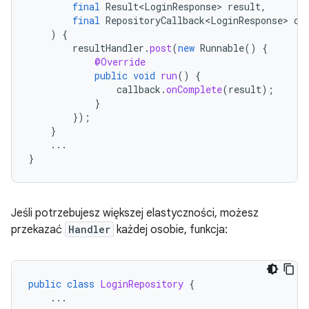
final
Result<LoginResponse>
result
,
final
RepositoryCallback<LoginResponse>
ca
)
{
resultHandler
.
post
(
new
Runnable
()
{
@Override
public
void
run
()
{
callback
.
onComplete
(
result
);
}
});
}
...
}
Jeśli potrzebujesz większej elastyczności, możesz
przekazać
Handler
każdej osobie, funkcja:
public
class
LoginRepository
{
...