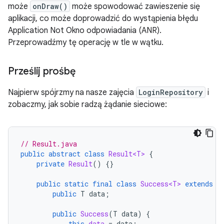
może
onDraw()
może spowodować zawieszenie się
aplikacji, co może doprowadzić do wystąpienia błędu
Application Not Okno odpowiadania (ANR).
Przeprowadźmy tę operację w tle w wątku.
Prześlij prośbę
Najpierw spójrzmy na nasze zajęcia
LoginRepository
i
zobaczmy, jak sobie radzą żądanie sieciowe:
// Result.java
public
abstract
class
Result<T>
{
private
Result
()
{}
public
static
final
class
Success<T>
extends
R
public
T
data
;
public
Success
(
T
data
)
{
this
.
data
=
data
;