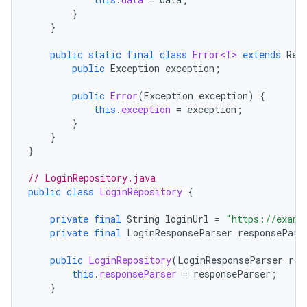
}
}
public
static
final
class
Error<T>
extends
Res
public
Exception
exception
;
public
Error
(
Exception
exception
)
{
this
.
exception
=
exception
;
}
}
}
// LoginRepository.java
public
class
LoginRepository
{
private
final
String
loginUrl
=
"https://examp
private
final
LoginResponseParser
responsePars
public
LoginRepository
(
LoginResponseParser
res
this
.
responseParser
=
responseParser
;
}