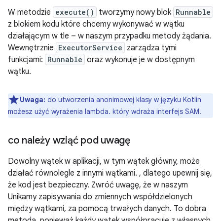
W metodzie
execute()
tworzymy nowy blok
Runnable
z blokiem kodu które chcemy wykonywać w wątku
działającym w tle – w naszym przypadku metody żądania.
Wewnętrznie
ExecutorService
zarządza tymi
funkcjami:
Runnable
oraz wykonuje je w dostępnym
wątku.
Uwaga:
do utworzenia anonimowej klasy w języku Kotlin
możesz użyć wyrażenia lambda. który wdraża interfejs SAM.
co należy wziąć pod uwagę
Dowolny wątek w aplikacji, w tym wątek główny, może
działać równolegle z innymi wątkami. , dlatego upewnij się,
że kod jest bezpieczny. Zwróć uwagę, że w naszym
Unikamy zapisywania do zmiennych współdzielonych
między wątkami, za pomocą trwałych danych. To dobra
metoda, ponieważ każdy wątek współpracuje z własnych