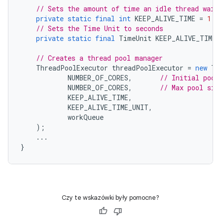
// Sets the amount of time an idle thread wait
private
static
final
int
KEEP_ALIVE_TIME
=
1
;
// Sets the Time Unit to seconds
private
static
final
TimeUnit
KEEP_ALIVE_TIME_
// Creates a thread pool manager
ThreadPoolExecutor
threadPoolExecutor
=
new
Th
NUMBER_OF_CORES
,
// Initial pool
NUMBER_OF_CORES
,
// Max pool siz
KEEP_ALIVE_TIME
,
KEEP_ALIVE_TIME_UNIT
,
workQueue
);
...
}
Czy te wskazówki były pomocne?