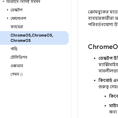
ডিভাইস-নির্দিষ্ট সমর্থন
ডেস্কটপ
ক্রোমবুকের মতো 
ব্যবহারকারীরা 
ফোল্ডেবল
পরিবর্তনযোগ্য উ
ক্যামেরা
Chrome
OS
,
Chrome
OS
,
Chrome
OS
Chrome
O
গাড়ি
টেলিভিশন
ডেস্কটপ উ
ম্যাক্সিম
এক্সআর
সাবলীলভাবে
গেমস ⍈
কিবোর্ড এ
গুরুত্ব দে
কিবো
মাউস
জন্য