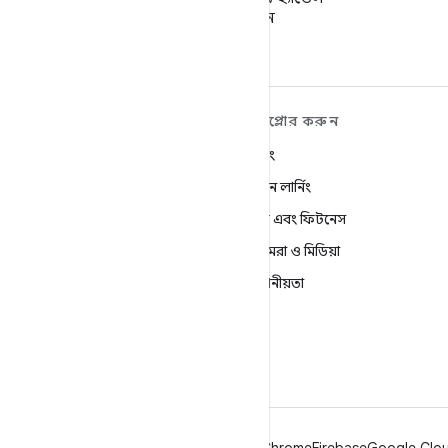
ফলো করুন
ANDROID সম্পর্কে আরও
এক্সপ্লোর করুন
শিখুন
গেমিং
Android
মেশিন লার্নিং
এন্টারপ্রাইজের জন্য Android
স্বাস্থ্য এবং ফিটনেস
নিরাপত্তা
ক্যামেরা ও মিডিয়া
সোর্স
গোপনীয়তা
খবর
5G
ব্লগ
Podcasts