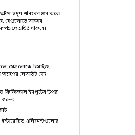
্কটপ-সদৃশ পরিবেশ প্রদান করে।
রবে, যেগুলোতে আকার
 সম্পন্ন লেআউট থাকবে।
 চলে, যেগুলোকে রিসাইজ,
নার অ্যাপের লেআউট যেন
।
লত ফিজিক্যাল ইনপুটের উপর
ত করুন:
কাট।
বং ইন্টারেক্টিভ এলিমেন্টগুলোর