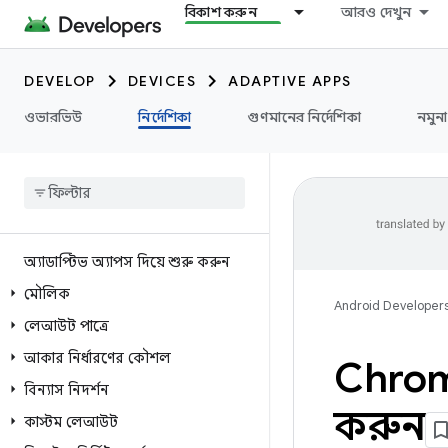
বিকাশ করুন
আরও দেখুন
DEVELOP
DEVICES
ADAPTIVE APPS
ওভারভিউ
নির্দেশিকা
গুণমানের নির্দেশিকা
নমুনা
অ্যাডাপ্টিভ অ্যাপস দিয়ে শুরু করুন
মৌলিক
Android Developer
লেআউট পাত্রে
আকার নির্ধারণের কৌশল
Chro
বিন্যাস নিদর্শন
করুন
কাস্টম লেআউট