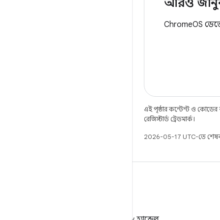
আরও জানু
ChromeOS ডেভেল
এই পৃষ্ঠার কন্টেন্ট ও কোডের
রেজিস্টার্ড ট্রেডমার্ক।
2026-05-17 UTC-তে শেষব
X
X-এ @AndroidDev হ্যান্ডেল