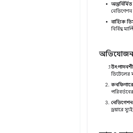
অন্তর্নির্মি
নেভিগেশন 
বাহ্যিক ডিস
নির্বিঘ্ন মা
অভিযোজন
উৎপাদনশী
ডিটেলের
কনফিগারে
পরিবর্তনে
নেভিগেশন 
ড্রয়ারে স্