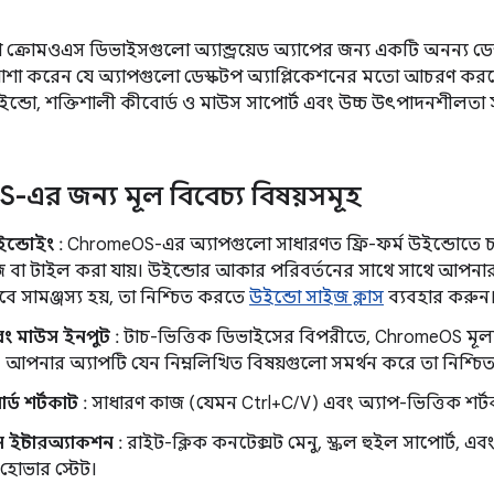
ক্রোমওএস ডিভাইসগুলো অ্যান্ড্রয়েড অ্যাপের জন্য একটি অনন্য ডেস
আশা করেন যে অ্যাপগুলো ডেস্কটপ অ্যাপ্লিকেশনের মতো আচরণ ক
ইন্ডো, শক্তিশালী কীবোর্ড ও মাউস সাপোর্ট এবং উচ্চ উৎপাদনশীলতা
S-এর জন্য মূল বিবেচ্য বিষয়সমূহ
ইন্ডোইং
: ChromeOS-এর অ্যাপগুলো সাধারণত ফ্রি-ফর্ম উইন্ডোতে
াইজ বা টাইল করা যায়। উইন্ডোর আকার পরিবর্তনের সাথে সাথে আপ
 সামঞ্জস্য হয়, তা নিশ্চিত করতে
উইন্ডো সাইজ ক্লাস
ব্যবহার করুন
বং মাউস ইনপুট
: টাচ-ভিত্তিক ডিভাইসের বিপরীতে, ChromeOS মূ
য়। আপনার অ্যাপটি যেন নিম্নলিখিত বিষয়গুলো সমর্থন করে তা নিশ্চি
র্ড শর্টকাট
: সাধারণ কাজ (যেমন Ctrl+C/V) এবং অ্যাপ-ভিত্তিক শর্ট
 ইন্টারঅ্যাকশন
: রাইট-ক্লিক কনটেক্সট মেনু, স্ক্রল হুইল সাপোর্ট, এ
 হোভার স্টেট।