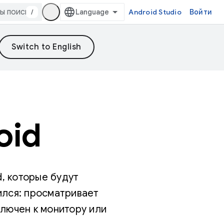
/
Android Studio
Войти
oid
, которые будут
ился: просматривает
ключен к монитору или