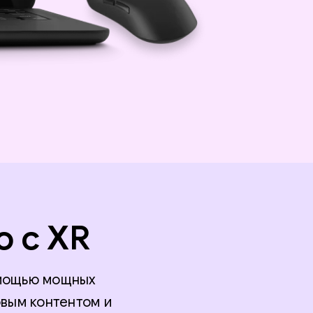
о с XR
омощью мощных
вым контентом и