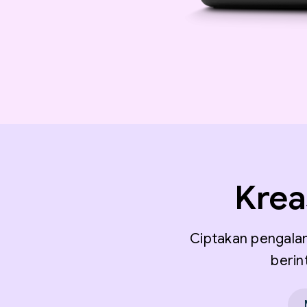
Krea
Ciptakan pengalam
berin