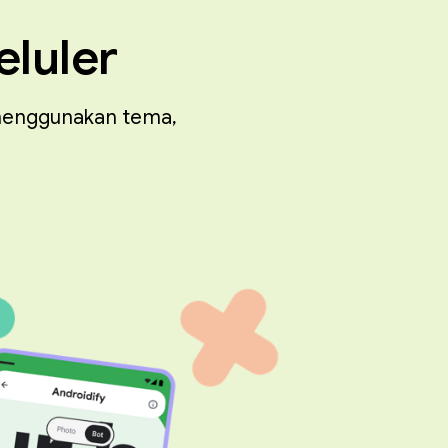
eluler
 menggunakan tema,