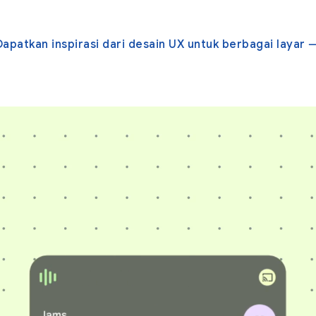
Dapatkan inspirasi dari desain UX untuk berbagai layar 