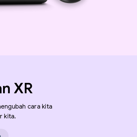
an XR
mengubah cara kita
 kita.
→