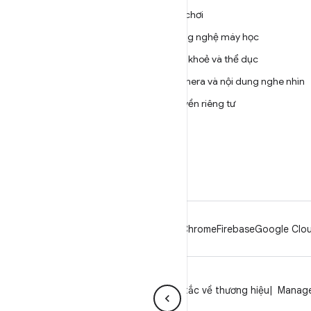
ANDROID
Trò chơi
Android
Công nghệ máy học
Android dành cho doanh
Sức khoẻ và thể dục
nghiệp
Camera và nội dung nghe nhìn
Bảo mật
Quyền riêng tư
Source
5G
Tin tức
Blog
Podcast
Android
Chrome
Firebase
Google Clou
Quyền riêng tư
Giấy phép
Nguyên tắc về thương hiệu
Manage