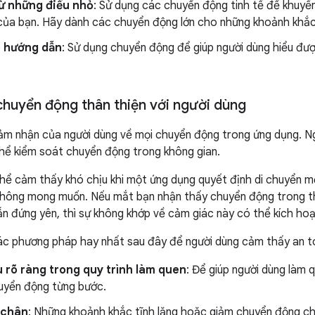
từ những điều nhỏ
: Sử dụng các chuyển động tinh tế để khuyế
của bạn. Hãy dành các chuyển động lớn cho những khoảnh khắc
 hướng dẫn
: Sử dụng chuyển động để giúp người dùng hiểu đượ
huyển động thân thiện với người dùng
ảm nhận của người dùng về mọi chuyển động trong ứng dụng. N
thể kiểm soát chuyển động trong không gian.
hể cảm thấy khó chịu khi một ứng dụng quyết định di chuyển m
hông mong muốn. Nếu mắt bạn nhận thấy chuyển động trong thế 
ẫn đứng yên, thì sự không khớp về cảm giác này có thể kích hoạ
c phương pháp hay nhất sau đây để người dùng cảm thấy an to
u rõ ràng trong quy trình làm quen
: Để giúp người dùng làm q
uyển động từng bước.
 chân
: Những khoảnh khắc tĩnh lặng hoặc giảm chuyển động ch