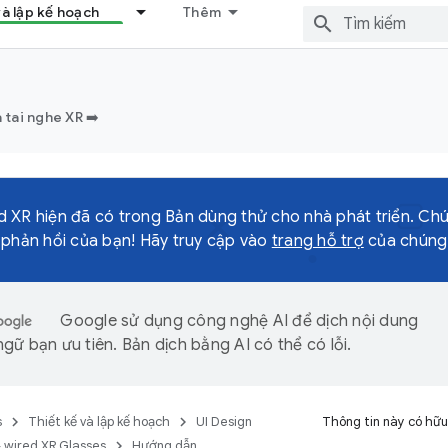
và lập kế hoạch
Thêm
 tai nghe XR ➡️
 XR hiện đã có trong Bản dùng thử cho nhà phát triển. Ch
 phản hồi của bạn! Hãy truy cập vào
trang hỗ trợ
của chúng t
Google sử dụng công nghệ AI để dịch nội dung
gữ bạn ưu tiên. Bản dịch bằng AI có thể có lỗi.
s
Thiết kế và lập kế hoạch
UI Design
Thông tin này có hữu
 wired XR Glasses
Hướng dẫn