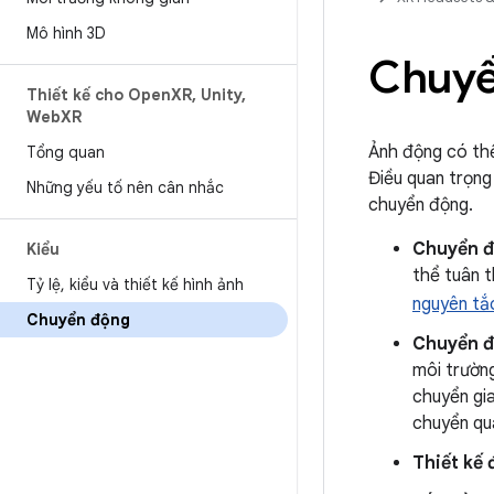
Mô hình 3D
Chuyể
Thiết kế cho Open
XR
,
Unity
,
Web
XR
Ảnh động có thể
Tổng quan
Điều quan trọng
Những yếu tố nên cân nhắc
chuyển động.
Chuyển đ
Kiểu
thể tuân t
Tỷ lệ
,
kiểu và thiết kế hình ảnh
nguyên tắ
Chuyển động
Chuyển đ
môi trường
chuyển gia
chuyển quá
Thiết kế 