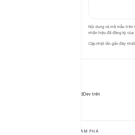
Nội dung và mã mẫu trên 
nhãn hiệu đã đăng ký của 
Cập nhật lần gần đây nh
X
Theo dõi @AndroidDev trên
X
TÌM HIỂU THÊM VỀ
KHÁM PHÁ