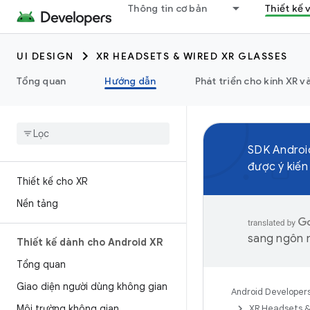
Thông tin cơ bản
Thiết kế 
UI DESIGN
XR HEADSETS & WIRED XR GLASSES
Tổng quan
Hướng dẫn
Phát triển cho kính XR và
SDK Android
được ý kiến
Thiết kế cho XR
Nền tảng
sang ngôn n
Thiết kế dành cho Android XR
Tổng quan
Giao diện người dùng không gian
Android Developer
Môi trường không gian
XR Headsets &