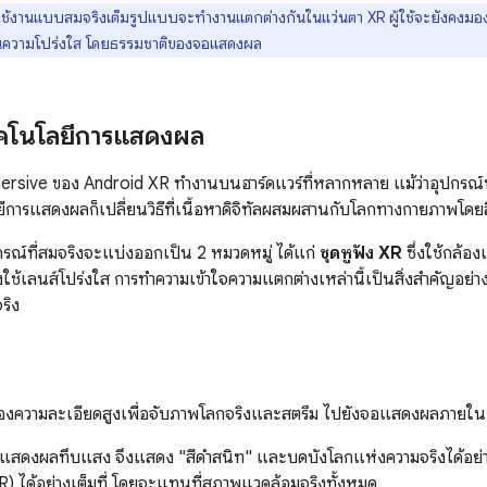
ช้งานแบบสมจริงเต็มรูปแบบจะทำงานแตกต่างกันในแว่นตา XR ผู้ใช้จะยังคงม
นความโปร่งใส โดยธรรมชาติของจอแสดงผล
คโนโลยีการแสดงผล
rsive ของ Android XR ทำงานบนฮาร์ดแวร์ที่หลากหลาย แม้ว่าอุปกรณ์
ีการแสดงผลก็เปลี่ยนวิธีที่เนื้อหาดิจิทัลผสมผสานกับโลกทางกายภาพโดยสิ
กรณ์ที่สมจริงจะแบ่งออกเป็น 2 หมวดหมู่ ได้แก่
ชุดหูฟัง XR
ซึ่งใช้กล้อ
่งใช้เลนส์โปร่งใส การทำความเข้าใจความแตกต่างเหล่านี้เป็นสิ่งสำคัญอย่าง
ริง
ล้องความละเอียดสูงเพื่อจับภาพโลกจริงและสตรีม ไปยังจอแสดงผลภายในช
อแสดงผลทึบแสง จึงแสดง "สีดำสนิท" และบดบังโลกแห่งความจริงได้อย่างสม
R) ได้อย่างเต็มที่ โดยจะแทนที่สภาพแวดล้อมจริงทั้งหมด