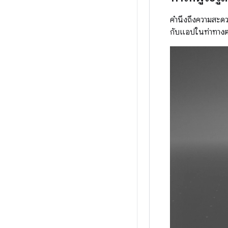
คำนึงถึงความสะดว
กับแอปในท่าทางต่