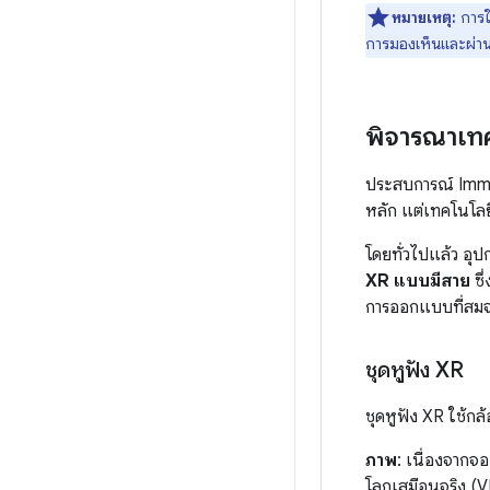
หมายเหตุ:
การใ
การมองเห็นและผ่า
พิจารณาเท
ประสบการณ์ Imme
หลัก แต่เทคโนโลย
โดยทั่วไปแล้ว อุป
XR แบบมีสาย
ซึ
การออกแบบที่สมจ
ชุดหูฟัง XR
ชุดหูฟัง XR ใช้ก
ภาพ
: เนื่องจากจ
โลกเสมือนจริง (V