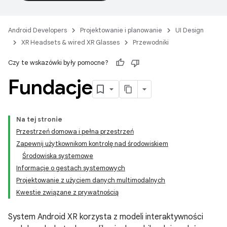
Android Developers
Projektowanie i planowanie
UI Design
XR Headsets & wired XR Glasses
Przewodniki
Czy te wskazówki były pomocne?
Fundacje
Na tej stronie
Przestrzeń domowa i pełna przestrzeń
Zapewnij użytkownikom kontrolę nad środowiskiem
Środowiska systemowe
Informacje o gestach systemowych
Projektowanie z użyciem danych multimodalnych
Kwestie związane z prywatnością
System Android XR korzysta z modeli interaktywności