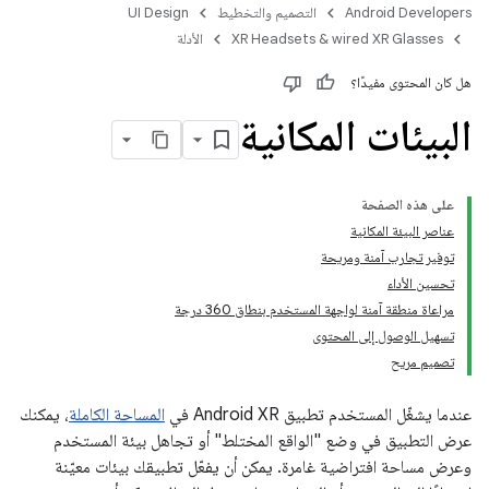
Android Developers
التصميم والتخطيط
UI Design
XR Headsets & wired XR Glasses
الأدلة
هل كان المحتوى مفيدًا؟
البيئات المكانية
على هذه الصفحة
عناصر البيئة المكانية
توفير تجارب آمنة ومريحة
تحسين الأداء
مراعاة منطقة آمنة لواجهة المستخدم بنطاق 360 درجة
تسهيل الوصول إلى المحتوى
تصميم مريح
عندما يشغّل المستخدم تطبيق Android XR في
المساحة الكاملة
، يمكنك
عرض التطبيق في وضع "الواقع المختلط" أو تجاهل بيئة المستخدم
وعرض مساحة افتراضية غامرة. يمكن أن يفعّل تطبيقك بيئات معيّنة