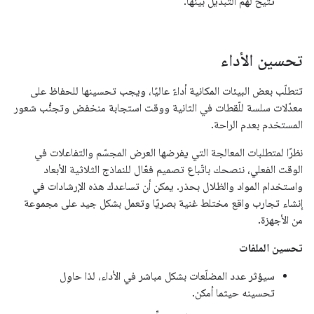
تتيح لهم التبديل بينها.
تحسين الأداء
تتطلّب بعض البيئات المكانية أداءً عاليًا، ويجب تحسينها للحفاظ على
معدّلات سلسة للّقطات في الثانية ووقت استجابة منخفض وتجنُّب شعور
المستخدم بعدم الراحة.
نظرًا لمتطلبات المعالجة التي يفرضها العرض المجسّم والتفاعلات في
الوقت الفعلي، ننصحك باتّباع تصميم فعّال للنماذج الثلاثية الأبعاد
واستخدام المواد والظلال بحذر. يمكن أن تساعدك هذه الإرشادات في
إنشاء تجارب واقع مختلط غنية بصريًا وتعمل بشكل جيد على مجموعة
من الأجهزة.
تحسين الملفات
سيؤثر عدد المضلّعات بشكل مباشر في الأداء، لذا حاوِل
تحسينه حيثما أمكن.