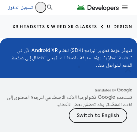
تسجيل الدخول
XR HEADSETS & WIRED XR GLASSES
UI DESIGN
تتوفّر حزمة تطوير البرامج (SDK) لنظام Android XR الآن في
"معاينة المطوّر". يهمّنا معرفة ملاحظاتك. يُرجى الانتقال إلى
صفحة
الدعم
للتواصل معنا.
تستخدم Google تكنولوجيا الذكاء الاصطناعي لترجمة المحتوى إلى
لغتك المفضّلة، وقد تتضمّن بعض الأخطاء.