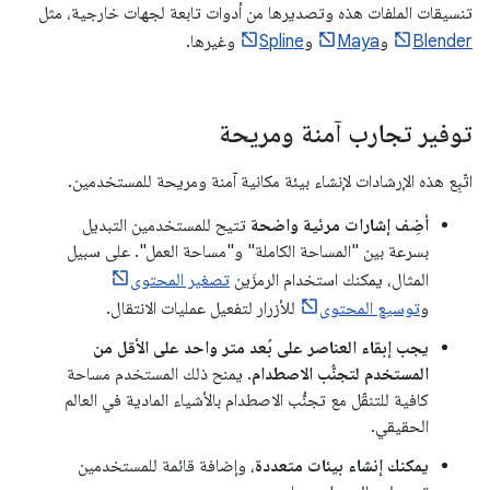
تنسيقات الملفات هذه وتصديرها من أدوات تابعة لجهات خارجية، مثل
Blender
و
Maya
و
Spline
وغيرها.
توفير تجارب آمنة ومريحة
اتّبِع هذه الإرشادات لإنشاء بيئة مكانية آمنة ومريحة للمستخدمين.
أضِف إشارات مرئية واضحة
تتيح للمستخدمين التبديل
بسرعة بين "المساحة الكاملة" و"مساحة العمل". على سبيل
المثال، يمكنك استخدام الرمزَين
تصغير المحتوى
و
توسيع المحتوى
للأزرار لتفعيل عمليات الانتقال.
يجب إبقاء العناصر على بُعد متر واحد على الأقل من
المستخدم لتجنُّب الاصطدام
. يمنح ذلك المستخدم مساحة
كافية للتنقّل مع تجنُّب الاصطدام بالأشياء المادية في العالم
الحقيقي.
يمكنك إنشاء بيئات متعددة
، وإضافة قائمة للمستخدمين