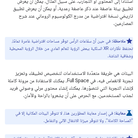
استنادًا إلى المحتوى أو التجارب. على سبيل المثال، يمكن أن يعرض
تطبيق بيئة عاصفة عند ذكر عاصفة رعدية، أو يمكن أن يعرض تطبيق
تاريخي نسخة افتراضية من مدرج الكولوسيوم الروماني عند شرح
المصارعين.
ملاحظة:
في حين أنّ سمّاعات الرأس توفّر مساحات افتراضية غامرة تمامًا،
تحتفظ نظّارات XR السلكية ببعض الرؤية للعالم المادي من خلال الرؤية المحيطية
وشفافية الشاشة.
البيئات هي طريقة متعدّدة الاستخدامات لتخصيص تطبيقك وتعزيز
تجربة الانغماس فيه. في Full Space، يمكنك الاستفادة من مرونة كاملة
لإنشاء التجربة التي تتصوّرها. يمكنك إنشاء محتوى مرئي وصوتي فريد
لجذب المستخدمين، مع الحرص على أن يشعروا بالراحة والأمان.
معاينة:
في إصدار معاينة المطوّرين هذا، لا تتوفّر البيئات المكانية إلا في
"المساحة الكاملة"، ولا تتوفّر ميزتا الانتقال الآني والتفاعل.