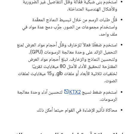
استخدِم بنى شبكية فعّالة وقلِّل التفاصيل غير الضرورية
والأشكال الهندسية المتداخلة.
قلِّل طلبات الرسم من خلال تبسيط النماذج المعقّدة
واستخدام مجموعات من الصور. جرِّب دمج عدة مواد في
ملف واحد.
استخدِم ضغطًا فعالاً للزخارف وقلِّل أحجام مواد العرض لمنع
التحميل الزائد على وحدة معالجة الرسومات (GPU)،
ولتحسين النماذج والزخارف. تبلغ أحجام مواد العرض
المقترَحة لتحقيق الأداء الأمثل 80 ميغابايت تقريبًا
لخلفيات ثلاثية الأبعاد أو ملفات glb، و15 ميغابايت لملفات
الصوت.
استخدِم ضغط نسيج
KTX2
لتحسين أداء وحدة معالجة
الرسومات.
محاكاة تأثير الإضاءة في القوام حيثما أمكن ذلك