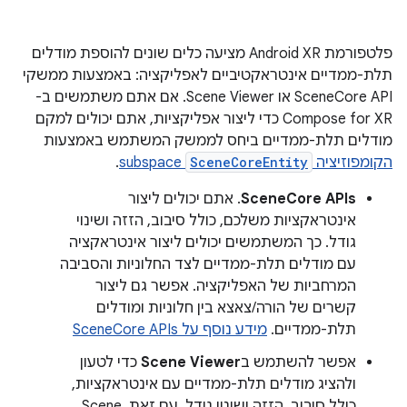
פלטפורמת Android XR מציעה כלים שונים להוספת מודלים
תלת-ממדיים אינטראקטיביים לאפליקציה: באמצעות ממשקי
SceneCore API או Scene Viewer. אם אתם משתמשים ב-
Compose for XR כדי ליצור אפליקציות, אתם יכולים למקם
מודלים תלת-ממדיים ביחס לממשק המשתמש באמצעות
הקומפוזיציה
SceneCoreEntity
subspace
.
SceneCore APIs
. אתם יכולים ליצור
אינטראקציות משלכם, כולל סיבוב, הזזה ושינוי
גודל. כך המשתמשים יכולים ליצור אינטראקציה
עם מודלים תלת-ממדיים לצד החלוניות והסביבה
המרחביות של האפליקציה. אפשר גם ליצור
קשרים של הורה/צאצא בין חלוניות ומודלים
תלת-ממדיים.
מידע נוסף על SceneCore APIs
אפשר להשתמש ב
Scene Viewer
כדי לטעון
ולהציג מודלים תלת-ממדיים עם אינטראקציות,
כולל סיבוב, הזזה ושינוי גודל. עם זאת, Scene