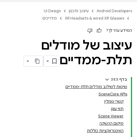
Android Developers
עיצוב ותכנון
UI Design
XR Headsets & wired XR Glasses
מדריכים
המידע עזר לך?
עיצוב של מודלים
תלת-ממדיים
בדף הזה
שיטות לשילוב מודלים תלת-ממדיים
‫SceneCore APIs
קשרי גומלין
תווי עוגן
Scene Viewer
מיקום ההשקה
האינטראקציות כוללות