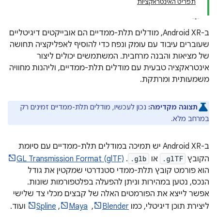
תפריט האינטראקציות
ב-Android XR, מודלים תלת-ממדיים הם אובייקטים דיגיטליים
שעוברים עיבוד עם עומק ונפח כדי להוסיף לאפליקציה תחושה
של מציאות והבנה מרחבית. המשתמשים יכולים ליצור
אינטראקציה טבעית עם מודלים תלת-ממדיים, וליהנות מחוויה
משמעותית ומרתקת.
תצוגה מקדימה:
נכון לעכשיו, מודלים תלת-ממדיים זמינים רק
במרחב מלא.
ב-Android XR יש תמיכה במודלים תלת-ממדיים עם סיומת
הקובץ
.glTF
או
.glb
.
GL Transmission Format (glTF)
הוא פורמט קובץ תלת-ממדי סטנדרטי שמקטין את גודל
הנכס, נטען במהירות וניתן להפעלה בפלטפורמות שונות.
אפשר לייצא את הפורמטים האלה של קבצים מכלי צד שלישי
ליצירת תוכן דיגיטלי, כמו
Blender
, ‏
Maya
,‏
Spline
ועוד.