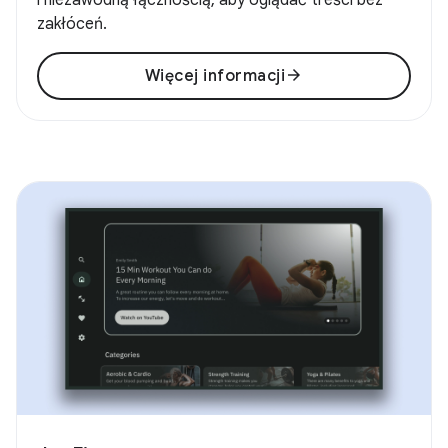
zakłóceń.
arrow_forward
Więcej informacji