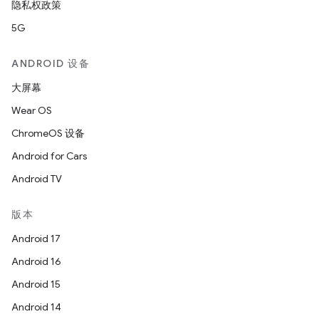
隐私权政策
5G
ANDROID 设备
大屏幕
Wear OS
ChromeOS 设备
Android for Cars
Android TV
版本
Android 17
Android 16
Android 15
Android 14