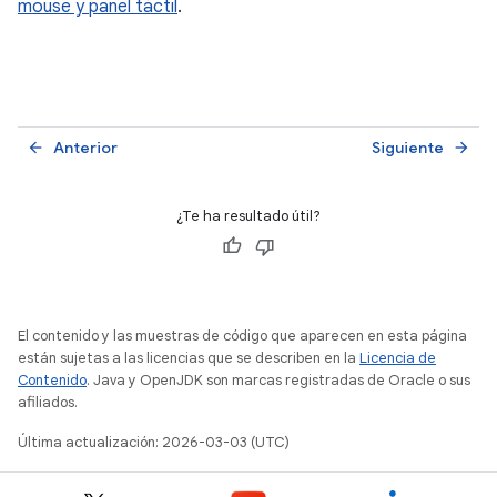
mouse y panel táctil
.
Anterior
Siguiente
arrow_back
arrow_forward
¿Te ha resultado útil?
El contenido y las muestras de código que aparecen en esta página
están sujetas a las licencias que se describen en la
Licencia de
Contenido
. Java y OpenJDK son marcas registradas de Oracle o sus
afiliados.
Última actualización: 2026-03-03 (UTC)