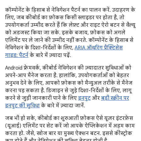
कॉम्पोनेंट के हिसाब से नेविगेशन पैटर्न का पालन करें. उदाहरण के
लिए, जब कीबोर्ड का फ़ोकस किसी स्लाइडर पर होता है, तो
उपयोगकर्ता उम्मीद करते हैं कि लेफ़्ट और राइट ऐरो बटन से वैल्यू
को अडजस्ट किया जा सके. इसके बजाय, फ़ोकस को अगले
एलिमेंट पर ले जाने की उम्मीद नहीं करते. कॉम्पोनेंट के हिसाब से
नेविगेशन के दिशा-निर्देशों के लिए,
ARIA ऑथरिंग प्रैक्टिसेस
गाइड: पैटर्न
के बारे में ज़्यादा पढ़ें.
Android फ़्रेमवर्क, कीबोर्ड नेविगेशन की ज़्यादातर सुविधाओं को
अपने-आप मैनेज करता है. हालांकि, उपयोगकर्ताओं को बेहतर
अनुभव देने के लिए, आपको फ़ोकस को मैन्युअल तरीके से मैनेज
करना पड़ सकता है. डिजाइन से जुड़े दिशा-निर्देशों के लिए, लागू
करने से जुड़ी जानकारी पाने के लिए
इनपुट
और
बड़ी स्क्रीन पर
इनपुट की सुविधा
के बारे में ज़्यादा जानें.
जब भी हो सके, कीबोर्ड का शुरुआती फ़ोकस ऐसे यूज़र इंटरफ़ेस
(यूआई) एलिमेंट पर सेट करें जो आपके ऐप्लिकेशन में अहम काम
करता हो. जैसे, खोज बार या मुख्य ऐक्शन बटन. इससे कीस्ट्रोक
कम होते हैं और नेविगेशन की सुविधा बेहतर होती है.