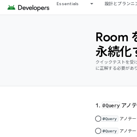
Essentials
設計とプランニ
Room
永続化
クイックテストを受け
に正解する必要があ
@Query
アノテ
アノテー
@Query
アノテー
@Query