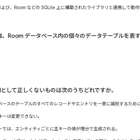
e および、Room などの SQLite 上に構築されたライブラリと連携して動
は、Room データベース内の個々のデータテーブルを表
明として正しくないものは次のうちどれですか。
ベースのテーブルのすべてのレコードやエントリを一意に識別するため
キーは変更できない。
ォルトでは、エンティティごとに主キーの値が増分で生成される。