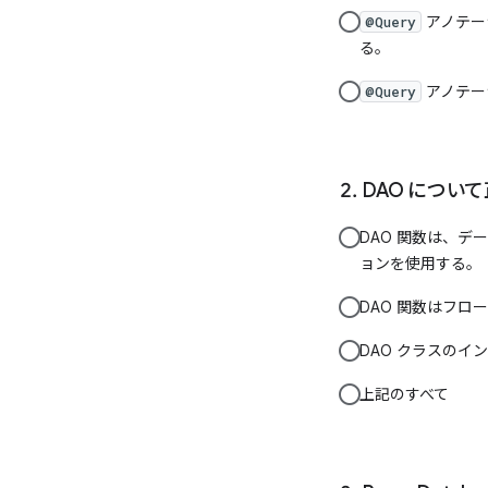
アノテー
@Query
る。
アノテーシ
@Query
DAO につ
DAO 関数は、
ョンを使用する。
DAO 関数はフロ
DAO クラスのイ
上記のすべて