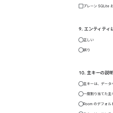
プレーン SQLit
エンティティ
正しい
誤り
主キーの説
主キーは、データ
一度割り当てた主
Room のデフ