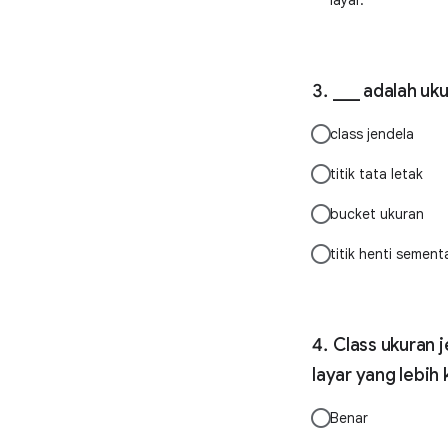
layar.
___ adalah uku
class jendela
titik tata letak
bucket ukuran
titik henti sement
Class ukuran 
layar yang lebih
Benar