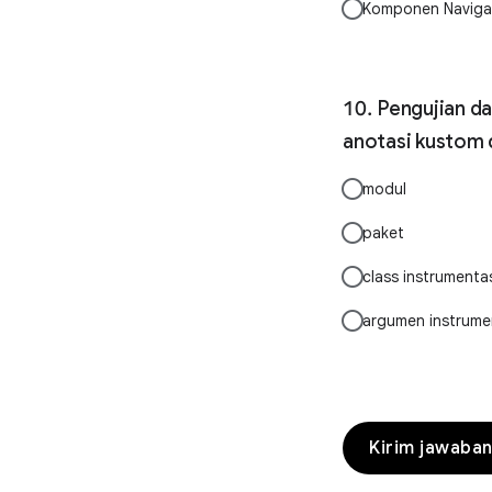
Komponen Navigasi
Pengujian da
anotasi kustom 
modul
paket
class instrumenta
argumen instrume
Kirim jawaba