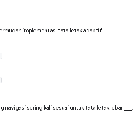
rmudah implementasi tata letak adaptif.
e
navigasi sering kali sesuai untuk tata letak lebar ___.