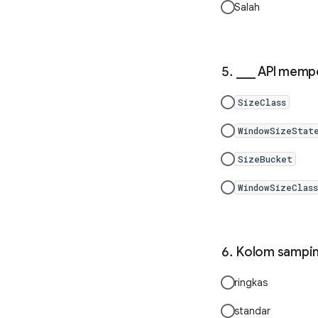
Salah
___ API mempe
SizeClass
WindowSizeStat
SizeBucket
WindowSizeClass
Kolom samping 
ringkas
standar