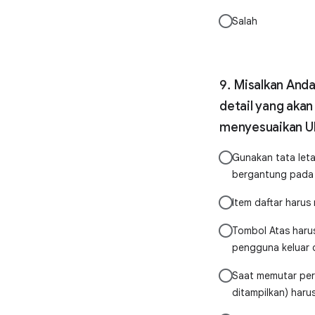
Salah
Misalkan Anda
detail yang akan
menyesuaikan UI
Gunakan tata let
bergantung pada l
Item daftar harus
Tombol Atas harus
pengguna keluar da
Saat memutar pera
ditampilkan) haru