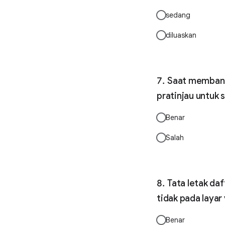
sedang
diluaskan
Saat membangu
pratinjau untuk s
Benar
Salah
Tata letak da
tidak pada layar
Benar