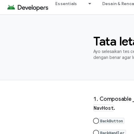
Essentials
Desain & Renc
Tata le
Ayo selesaikan tes 
dengan benar agar lul
Composable _
NavHost
.
BackButton
BackHandler